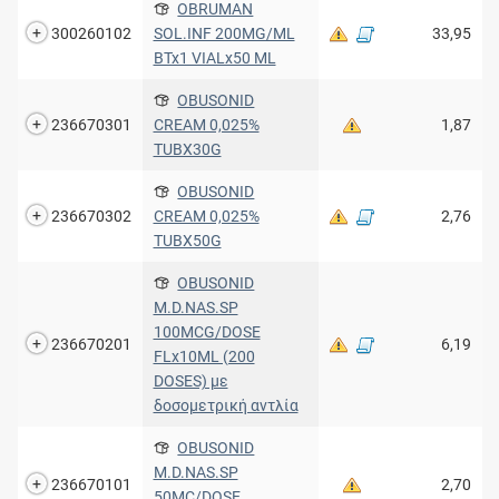
OBRUMAN
300260102
SOL.INF 200MG/ML
33,95
BTx1 VIALx50 ML
OBUSONID
236670301
CREAM 0,025%
1,87
TUBX30G
OBUSONID
236670302
CREAM 0,025%
2,76
TUBX50G
OBUSONID
M.D.NAS.SP
100MCG/DOSE
236670201
6,19
FLx10ML (200
DOSES) με
δοσομετρική αντλία
OBUSONID
M.D.NAS.SP
236670101
2,70
50MC/DOSE