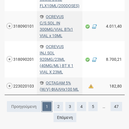
FLX10ML(200DOSES)
OCREVUS
C/S.SOL.IN
318090101
4.011,40
300MG/VIAL BTx1
VIAL x 10ML
OCREVUS
INJ.SOL
318090201
920MG/23ML
8.700,21
(40MG/ML) BT X 1
VIAL X 23ML
OCTAGAM 5%
223020103
182,80
(W/V) ΦΙΑΛΗx100 ML
Προηγούμενη
1
2
3
4
5
…
47
Επόμενη