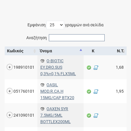
Εμφάνιση
γραμμών ανά σελίδα
Αναζήτηση
Κωδικός
Όνομα
Κ
Ν.Τ.
O-BIOTIC
198910101
EY.DRO.SUS
1,68
0,3%+0,1% FLX5ML
OASIL
051760101
MOD.R.CA.H
1,95
15MG/CAP BTX20
OAXEN SYR
241090101
7.5MG/5ML
BOTTLEX200ML