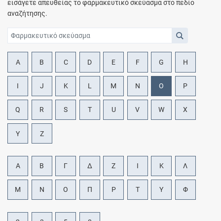
εισάγετε απευθείας το φαρμακευτικό σκεύασμα στο πεδίο
αναζήτησης.
A
B
C
D
E
F
G
H
I
J
K
L
M
N
O
P
Q
R
S
T
U
V
W
X
Y
Z
Α
Β
Γ
Δ
Ζ
Ι
Κ
Λ
Μ
Ν
Ο
Π
Ρ
Τ
Υ
Φ