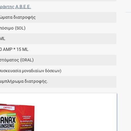
αράντης Α.Β.Ε.Ε.
ώματα διατροφής
Συνδρομές
πόσιμο (
)
SOL
Μάθετε περισσότερα για τα οφέλη και τις
επιπλέον παροχές των συνδρομητικών
ML
προγραμμάτων
10 AMP * 15 ML
στόματος (
)
ORAL
συσκευασία μοναδιαίων δόσεων)
Ενδείξεις και αγωγές
συμπλήρωμα διατροφής.
Βρείτε θεραπευτικές ενδείξεις και αγωγές για
νόσους, συμπτώματα και ιατρικές πράξεις
Γνωρίζατε ότι...