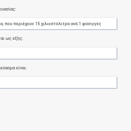
ευασίας:
ία
, που περιέχουν
15
χιλιοστόλιτρα
ανά
1
φύσιγγες
αι ως εξής:
εύασμα είναι: