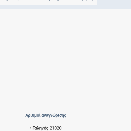
Μητρότητα
και φάρμακα
Αριθμοί αναγνώρισης
•
Γαληνός
21020