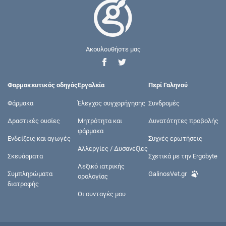
Ακουλουθήστε μας
Φαρμακευτικός οδηγός
Εργαλεία
Περί Γαληνού
Φάρμακα
Έλεγχος συγχορήγησης
Συνδρομές
Δραστικές ουσίες
Μητρότητα και
Δυνατότητες προβολής
φάρμακα
Ενδείξεις και αγωγές
Συχνές ερωτήσεις
Αλλεργίες / Δυσανεξίες
Σκευάσματα
Σχετικά με την Ergobyte
Λεξικό ιατρικής
Συμπληρώματα
GalinosVet.gr
ορολογίας
διατροφής
Οι συνταγές μου