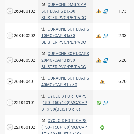
CURACNE 5MG/CAP
268400102
SOFT.CAPS BTx30
1,73
BLISTER PVC/PE/PVDC
CURACNE SOFT.CAPS
268400202
10MG/CAP BTx30
2,93
BLISTER PVC/PE/PVDC
CURACNE SOFT.CAPS
268400302
20MG/CAP BTx30
5,28
BLISTER PVC/PE/PVDC
CURACNE SOFT.CAPS
268400401
6,70
40MG/CAP BT x 30
CYCLO 3 FORT CAPS
221060101
(150+150+100)MG/CAP
ΒΤ x 30(BLIST 3 x10)
CYCLO 3 FORT CAPS
221060102
(150+150+100)MG/CAP
ΒΤ x 60 (BLIST 6 x10)