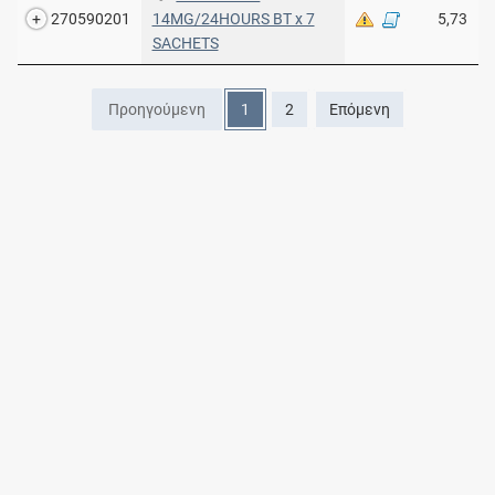
270590201
14MG/24HOURS BT x 7
5,73
SACHETS
Προηγούμενη
1
2
Επόμενη