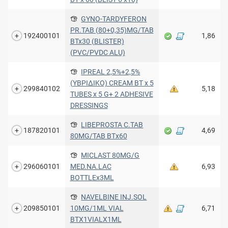
GYNO-TARDYFERON
PR.TAB (80+0,35)MG/TAB
192400101
1,86
BTx30 (BLISTER)
(PVC/PVDC ALU)
IPREAL 2,5%+2,5%
(ΥΒΡΙΔΙΚΟ) CREAM BT x 5
299840102
5,18
TUBES x 5 G+ 2 ADHESIVE
DRESSINGS
LIBEPROSTA C.TAB
187820101
4,69
80MG/TAB ΒΤx60
MICLAST 80MG/G
296060101
MED.NA.LAC
6,93
BOTTLEx3ML
NAVELBINE INJ.SOL
209850101
10MG/1ML VIAL
6,71
BTX1VIALX1ML