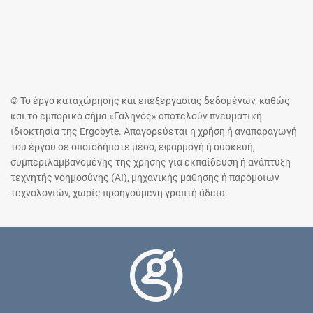
© Το έργο καταχώρησης και επεξεργασίας δεδομένων, καθώς
και το εμπορικό σήμα «Γαληνός» αποτελούν πνευματική
ιδιοκτησία της Ergobyte. Απαγορεύεται η χρήση ή αναπαραγωγή
του έργου σε οποιοδήποτε μέσο, εφαρμογή ή συσκευή,
συμπεριλαμβανομένης της χρήσης για εκπαίδευση ή ανάπτυξη
τεχνητής νοημοσύνης (AI), μηχανικής μάθησης ή παρόμοιων
τεχνολογιών, χωρίς προηγούμενη γραπτή άδεια.