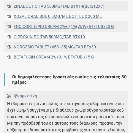
ZINADOL F.C.TAB 500MG/TAB BTX14(BLIST2X7)
XOZAL ORAL.SOL 0,5MG/ML BOTTLE x 200 ML
FUCICORT LIPID CREAM 2%+0,1%(W/W) BTxTUBx30 G
CIPROXIN F.C.TAB 500MG/TAB ΒΤΧ10
NORGESIC TABLET (450+35)MG/TAB ΒΤx30
BETAFUSIN CREAM 2%+0,1% BTxTUB x15 G
Οι δημοφιλέστερες δραστικές ουσίες τις τελευταίες 30
ημέρες
Ιβερμεκτίνη
Η ιβερμεκτίνη είναι μέλος της κατηγορίας αβερμεκτίνης και
έχει υψηλή συγγένεια με διαύλους χλωριούχου γλουταμικού
που είναι παρόντες σε ασπόνδυλα νευρικά και μυϊκά κύτταρα.
Με την πρόσδεσή του σε αυτούς τους διαύλους, προάγει την
αύξηση της διαπερατότητας μεμβράνης για τα ιόντα χλωρίου,