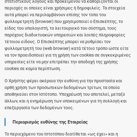
στατιστικούς λόγους και προκειμένου να καθορίζονται οι
περιοχές οι οποίες είναι χρήσιμες ή δημοφιλείς. Τα στοιχεία
αυτά μπορεί να περιλαμβάνουν επίσης τον τύπο του
φυλλομετρητή (browser) που χρησιμοποιεί ο Επισκέπτης, το
είδος του υπολογιστή, το λειτουργικό του σύστημα, τους
παρόχους διαδικτυακών υπηρεσιών και λοιπές πληροφορίες
τέτοιου είδους. Ο Επισκέπτης μπορεί να ρυθμίσει τον
φυλλομετρητή του (web browser) κατά τέτοιο τρόπο ώστε είτε
να τον προειδοποιεί για τη χρήση των cookies σε συγκεκριμένες
υπηρεσίες είτε να μην επιτρέπει την αποδοχή της χρήσης
cookies σε καμία περίπτωση.
Ο Χρήστης φέρει ακέραια την ευθύνη για την προστασία και
ορθή χρήση των προσωπικών δεδομένων τρίτων, τα οποία
αποθηκεύει στον Ιστότοπο. Υποχρέωσή του αποτελεί, μεταξύ
άλλων, και η ενημέρωση των υποκειμένων για τη συλλογή και
επεξεργασία των δεδομένων τους.
Περιορισμός ευθύνης της Εταιρείας
Το περιεχόμενο του Ιστοτόπου διατίθεται «ως έχει» και η