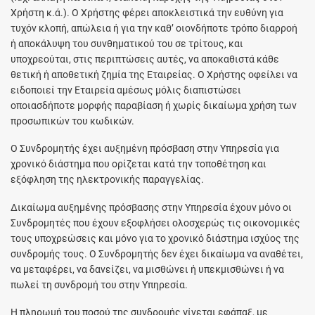
Χρήστη κ.ά.). Ο Χρήστης φέρει αποκλειστικά την ευθύνη για
τυχόν κλοπή, απώλεια ή για την καθ’ οιονδήποτε τρόπο διαρροή
ή αποκάλυψη του συνθηματικού του σε τρίτους, και
υποχρεούται, στις περιπτώσεις αυτές, να αποκαθιστά κάθε
θετική ή αποθετική ζημία της Εταιρείας. Ο Χρήστης οφείλει να
ειδοποιεί την Εταιρεία αμέσως μόλις διαπιστώσει
οποιασδήποτε μορφής παραβίαση ή χωρίς δικαίωμα χρήση των
προσωπικών του κωδικών.
Ο Συνδρομητής έχει αυξημένη πρόσβαση στην Υπηρεσία για
χρονικό διάστημα που ορίζεται κατά την τοποθέτηση και
εξόφληση της ηλεκτρονικής παραγγελίας.
Δικαίωμα αυξημένης πρόσβασης στην Υπηρεσία έχουν μόνο οι
Συνδρομητές που έχουν εξοφλήσει ολοσχερώς τις οικονομικές
τους υποχρεώσεις και μόνο για το χρονικό διάστημα ισχύος της
συνδρομής τους. Ο Συνδρομητής δεν έχει δικαίωμα να αναθέτει,
να μεταφέρει, να δανείζει, να μισθώνει ή υπεκμισθώνει ή να
πωλεί τη συνδρομή του στην Υπηρεσία.
Η πληρωμή του ποσού της συνδρομής γίνεται εφάπαξ, με