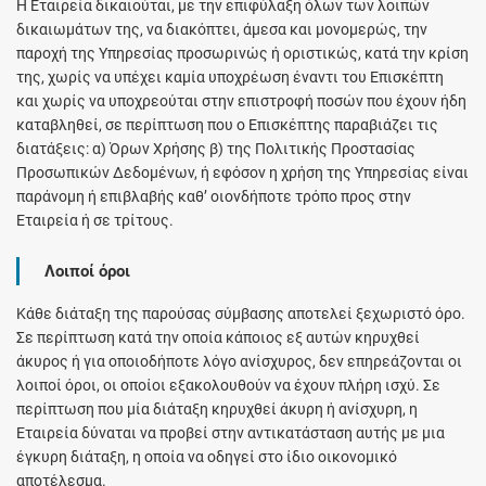
H Εταιρεία δικαιούται, με την επιφύλαξη όλων των λοιπών
δικαιωμάτων της, να διακόπτει, άμεσα και μονομερώς, την
παροχή της Υπηρεσίας προσωρινώς ή οριστικώς, κατά την κρίση
της, χωρίς να υπέχει καμία υποχρέωση έναντι του Επισκέπτη
και χωρίς να υποχρεούται στην επιστροφή ποσών που έχουν ήδη
καταβληθεί, σε περίπτωση που ο Επισκέπτης παραβιάζει τις
διατάξεις: α) Όρων Χρήσης β) της Πολιτικής Προστασίας
Προσωπικών Δεδομένων, ή εφόσον η χρήση της Υπηρεσίας είναι
παράνομη ή επιβλαβής καθ’ οιονδήποτε τρόπο προς στην
Εταιρεία ή σε τρίτους.
Λοιποί όροι
Κάθε διάταξη της παρούσας σύμβασης αποτελεί ξεχωριστό όρο.
Σε περίπτωση κατά την οποία κάποιος εξ αυτών κηρυχθεί
άκυρος ή για οποιοδήποτε λόγο ανίσχυρος, δεν επηρεάζονται οι
λοιποί όροι, οι οποίοι εξακολουθούν να έχουν πλήρη ισχύ. Σε
περίπτωση που μία διάταξη κηρυχθεί άκυρη ή ανίσχυρη, η
Εταιρεία δύναται να προβεί στην αντικατάσταση αυτής με μια
έγκυρη διάταξη, η οποία να οδηγεί στο ίδιο οικονομικό
αποτέλεσμα.