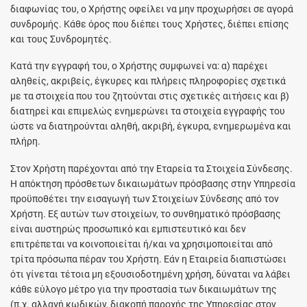
διαφωνίας του, ο Χρήστης οφείλει να μην προχωρήσει σε αγορά
συνδρομής. Κάθε όρος που διέπει τους Χρήστες, διέπει επίσης
και τους Συνδρομητές.
Κατά την εγγραφή του, ο Χρήστης συμφωνεί να: α) παρέχει
αληθείς, ακριβείς, έγκυρες και πλήρεις πληροφορίες σχετικά
με τα στοιχεία που του ζητούνται στις σχετικές αιτήσεις και β)
διατηρεί και επιμελώς ενημερώνει τα στοιχεία εγγραφής του
ώστε να διατηρούνται αληθή, ακριβή, έγκυρα, ενημερωμένα και
πλήρη.
Στον Χρήστη παρέχονται από την Εταρεία τα Στοιχεία Σύνδεσης.
Η απόκτηση πρόσθετων δικαιωμάτων πρόσβασης στην Υπηρεσία
προϋποθέτει την εισαγωγή των Στοιχείων Σύνδεσης από τον
Χρήστη. Εξ αυτών των στοιχείων, το συνθηματικό πρόσβασης
είναι αυστηρώς προσωπικό και εμπιστευτικό και δεν
επιτρέπεται να κοινοποιείται ή/και να χρησιμοποιείται από
τρίτα πρόσωπα πέραν του Χρήστη. Εάν η Εταιρεία διαπιστώσει
ότι γίνεται τέτοια μη εξουσιοδοτημένη χρήση, δύναται να λάβει
κάθε εύλογο μέτρο για την προστασία των δικαιωμάτων της
(π.χ. αλλαγή κωδικών, διακοπή παροχής της Υπηρεσίας στον