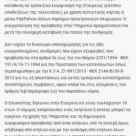
κατάθεση σε τραπεζικό λογαριασμό της Εταιρείας (κατόπιν
υποδείξεως της τελευταίας), με χρήση πιστωτικής κάρτας ή
μέσω PayPal και άλλων παρόχων ηλεκτρονικών πληρωμών. Η
ενεργοποίηση της πρόσβασης στην Υπηρεσία πραγματοποιείται
μετά την ολοσχερή καταβολή του ποσού της συνδρομής.
Δεν ισχύει το δικαίωμα υπαναχώρησης για τις ήδη
ενεργοποιημένες συνδρομές που έχουν εξοφληθεί, που
προβλέπεται στα άρθρα 3ε έως 3ια του Νόμου 2251/1994 - ΦΕΚ
191/Α/16-11-1994 για την Προστασία των καταναλωτών όπως
συμπληρώθηκε με την Κ.Υ.Α. Ζ1-891/2013 - ΦΕΚ 2144/Β/30-8-
2013 για τις εξ αποστάσεως και εκτός εμπορικού καταστήματος
συναπτόμενες συμβάσεις, αφού υπάγεται στις εξαιρέσεις του
άρθρου 3ιβ παράγραφο (ιγ) του παραπάνω νόμου.
O Επισκέπτης δηλώνει στην Εταιρεία ότι είναι τουλάχιστον 18
ετών. Ο νόμιμος εκπρόσωπος ενός ανηλίκου ή γονέας μπορεί να
εγκρίνει τη χρήση της Υπηρεσίας και τη δημιουργία
λογαριασμού πρόσβασης από έναν ανήλικο, υπό τη συνεχή όμως
επίβλεψη από ενήλικο και με την ανάληψη από ενήλικο όλων