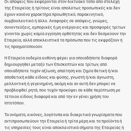
Οι απόψεις που εκφέρονται στον δικτυακό τόπο από στελέχη
της Εταιρείας ή τρίτους είναι απολύτως προσωπικές και δεν
έχουν κανένα χαρακτήρα προωθητικό, παρακινητικό,
συμβουλευτικό ή άλλο. Αναφορές σε απόψεις, γνώμες,
συνεντεύξεις, εμπορικές ή μη ενέργειες και προσφορές τρίτων
γίνονται χωρίς καμία εγγύηση ορθότητας και δεν δεσμεύουν την
Εταιρεία, αλλά αποκλειστικά τα πρόσωπα που τις εκφράζουν ή
τις πραγματοποιούν.
Η Εταιρεία ουδεμία ευθύνη φέρει για οποιαδήποτε διαφορά
δημιουργηθεί μεταξύ των Επισκεπτών και τρίτων, από
οποιαδήποτε τυχόν αξίωση, απαίτηση και ζημία θετική ή/και
αποθετική κάθε είδους και φύσης, γνωστή ή/και άγνωστη,
μελλοντική ή γεγενημένη, ακόμη και αν αυτή δεν μπορεί να
προβλεφθεί ρητά, που τυχόν προκύψει σε κάθε περίπτωση με
τέτοιου είδους διαφορά και από την εν γένει χρήση του
Ιστοτόπου.
Τα ονόματα, εικόνες, λογότυπα και διακριτικά γνωρίσματα που
αντιπροσωπεύουν την Εταιρεία ή τρίτα μέρη και τα προϊόντα ή
τις υπηρεσίες τους είναι αποκλειστικά σήματα της Εταιρείας ή