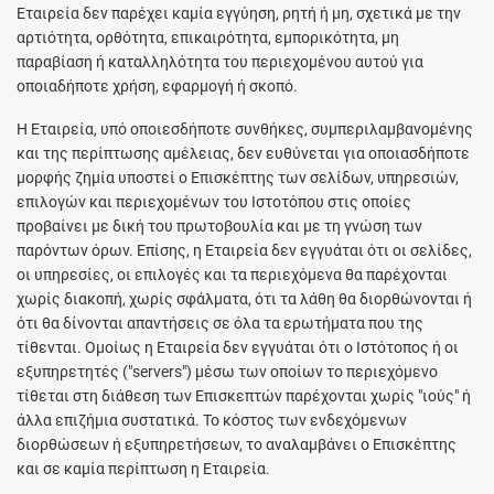
Εταιρεία δεν παρέχει καμία εγγύηση, ρητή ή μη, σχετικά με την
αρτιότητα, ορθότητα, επικαιρότητα, εμπορικότητα, μη
παραβίαση ή καταλληλότητα του περιεχομένου αυτού για
οποιαδήποτε χρήση, εφαρμογή ή σκοπό.
Η Εταιρεία, υπό οποιεσδήποτε συνθήκες, συμπεριλαμβανομένης
και της περίπτωσης αμέλειας, δεν ευθύνεται για οποιασδήποτε
μορφής ζημία υποστεί ο Επισκέπτης των σελίδων, υπηρεσιών,
επιλογών και περιεχομένων του Ιστοτόπου στις οποίες
προβαίνει με δική του πρωτοβουλία και με τη γνώση των
παρόντων όρων. Επίσης, η Εταιρεία δεν εγγυάται ότι οι σελίδες,
οι υπηρεσίες, οι επιλογές και τα περιεχόμενα θα παρέχονται
χωρίς διακοπή, χωρίς σφάλματα, ότι τα λάθη θα διορθώνονται ή
ότι θα δίνονται απαντήσεις σε όλα τα ερωτήματα που της
τίθενται. Ομοίως η Εταιρεία δεν εγγυάται ότι ο Ιστότοπος ή οι
εξυπηρετητές ("servers") μέσω των οποίων το περιεχόμενο
τίθεται στη διάθεση των Επισκεπτών παρέχονται χωρίς "ιούς" ή
άλλα επιζήμια συστατικά. Το κόστος των ενδεχόμενων
διορθώσεων ή εξυπηρετήσεων, το αναλαμβάνει ο Επισκέπτης
και σε καμία περίπτωση η Εταιρεία.