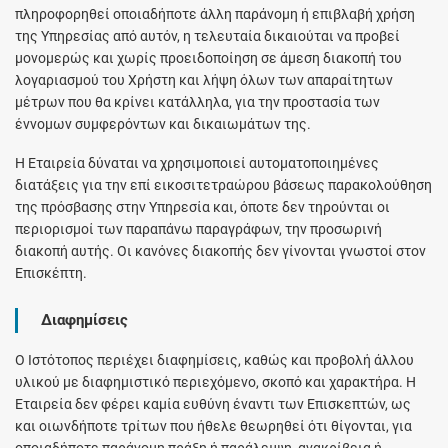
πληροφορηθεί οποιαδήποτε άλλη παράνομη ή επιβλαβή χρήση
της Υπηρεσίας από αυτόν, η τελευταία δικαιούται να προβεί
μονομερώς και χωρίς προειδοποίηση σε άμεση διακοπή του
λογαριασμού του Χρήστη και λήψη όλων των απαραίτητων
μέτρων που θα κρίνει κατάλληλα, για την προστασία των
έννομων συμφερόντων και δικαιωμάτων της.
Η Εταιρεία δύναται να χρησιμοποιεί αυτοματοποιημένες
διατάξεις για την επί εικοσιτετραώρου βάσεως παρακολούθηση
της πρόσβασης στην Υπηρεσία και, όποτε δεν τηρούνται οι
περιορισμοί των παραπάνω παραγράφων, την προσωρινή
διακοπή αυτής. Οι κανόνες διακοπής δεν γίνονται γνωστοί στον
Επισκέπτη.
Διαφημίσεις
Ο Ιστότοπος περιέχει διαφημίσεις, καθώς και προβολή άλλου
υλικού με διαφημιστικό περιεχόμενο, σκοπό και χαρακτήρα. Η
Εταιρεία δεν φέρει καμία ευθύνη έναντι των Επισκεπτών, ως
και οιωνδήποτε τρίτων που ήθελε θεωρηθεί ότι θίγονται, για
οποιαδήποτε παράνομη πράξη ή παράλειψη, ανακρίβεια ή