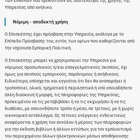
των ευθυνών που προκύπτουν ως αποτέλεσμα της χρήσης της
Υπηρεσίας από ανήλικο.
Νόμιμη - αποδεκτή χρήση
Ο Επισκέπτης έχει πρόσβαση στην Υπηρεσία, ανάλογα με το
Επίπεδο Πρόσβασής του, εντός των ορίων που καθορίζονται από
την ισχύουσα Εμπορική Πολιτική.
Ο Επισκέπτης μπορεί να χρησιμοποιεί την Υπηρεσία για
νόμιμους προσωπικούς ή/και επαγγελματικούς σκοπούς, όχι
όμως για σκοπούς εμπορικούς, παράνομους ή ανήθικους.
Ειδικότερα, υπόσχεται και εγγυάται ότι δεν θα αναπαράγει ή
τροποποιεί, ολικά, τμηματικά ή περιληπτικά ή υπό οποιαδήποτε
άλλη διασκευή ή μορφή, τις πληροφορίες της Υπηρεσίας,
προκειμένου να τις μεταβιβάσει ή να τις εκχωρήσει ή να τις
διαθέσει, με οποιονδήποτε τρόπο ή μέσο, σε τρίτους, με ή χωρίς
οικονομικό αντάλλαγμα. Ως τέτοιες ενέργειες ενδεικτικώς
αναφέρονται η χρήση του συνόλου ή μέρους των πληροφοριών
για την έκδοση βιβλίων ή άλλων εντύπων, για τον εμπλουτισμό
του περιεχομένου άλλων ηλεκτρονικών μέσων αποθήκευσης