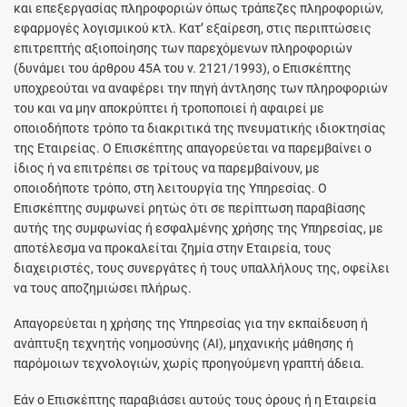
και επεξεργασίας πληροφοριών όπως τράπεζες πληροφοριών,
εφαρμογές λογισμικού κτλ. Κατ’ εξαίρεση, στις περιπτώσεις
επιτρεπτής αξιοποίησης των παρεχόμενων πληροφοριών
(δυνάμει του άρθρου 45Α του ν. 2121/1993), ο Επισκέπτης
υποχρεούται να αναφέρει την πηγή άντλησης των πληροφοριών
του και να μην αποκρύπτει ή τροποποιεί ή αφαιρεί με
οποιοδήποτε τρόπο τα διακριτικά της πνευματικής ιδιοκτησίας
της Εταιρείας. Ο Επισκέπτης απαγορεύεται να παρεμβαίνει ο
ίδιος ή να επιτρέπει σε τρίτους να παρεμβαίνουν, με
οποιοδήποτε τρόπο, στη λειτουργία της Υπηρεσίας. Ο
Επισκέπτης συμφωνεί ρητώς ότι σε περίπτωση παραβίασης
αυτής της συμφωνίας ή εσφαλμένης χρήσης της Υπηρεσίας, με
αποτέλεσμα να προκαλείται ζημία στην Εταιρεία, τους
διαχειριστές, τους συνεργάτες ή τους υπαλλήλους της, οφείλει
να τους αποζημιώσει πλήρως.
Απαγορεύεται η χρήσης της Υπηρεσίας για την εκπαίδευση ή
ανάπτυξη τεχνητής νοημοσύνης (AI), μηχανικής μάθησης ή
παρόμοιων τεχνολογιών, χωρίς προηγούμενη γραπτή άδεια.
Εάν ο Επισκέπτης παραβιάσει αυτούς τους όρους ή η Εταιρεία