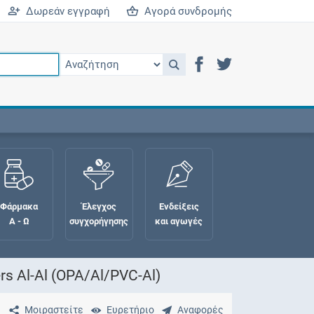
Δωρεάν εγγραφή
Αγορά συνδρομής
Φάρμακα
Έλεγχος
Ενδείξεις
Α - Ω
συγχορήγησης
και αγωγές
 Al-Al (OPA/Al/PVC-Al)
Μοιραστείτε
Ευρετήριο
Αναφορές