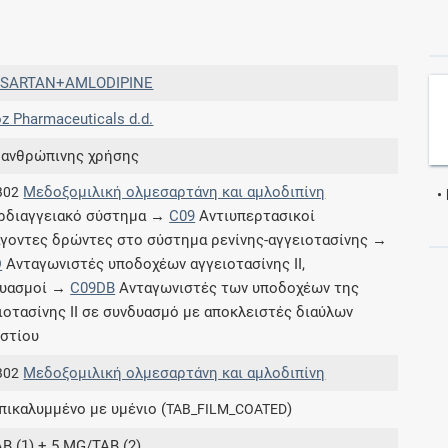
Συνδρομές
SARTAN+AMLODIPINE
Μάθετε περισσότερα για τα οφέλη και τις
z Pharmaceuticals d.d.
επιπλέον παροχές των συνδρομητικών
προγραμμάτων
 ανθρώπινης χρήσης
Μεδοξομιλική ολμεσαρτάνη και αμλοδιπίνη
B02
•
ρδιαγγειακό σύστημα →
C09
Αντιυπερτασικοί
γοντες δρώντες στο σύστημα ρενίνης-αγγειοτασίνης →
Ενδείξεις και αγωγές
D
Ανταγωνιστές υποδοχέων αγγειοτασίνης ΙΙ,
δυασμοί →
C09DB
Ανταγωνιστές των υποδοχέων της
Βρείτε θεραπευτικές ενδείξεις και αγωγές για
ιοτασίνης ΙΙ σε συνδυασμό με αποκλειστές διαύλων
νόσους, συμπτώματα και ιατρικές πράξεις
στίου
Μεδοξομιλική ολμεσαρτάνη και αμλοδιπίνη
B02
επικαλυμμένο με υμένιο (
)
TAB_FILM_COATED
Γνωρίζατε ότι...
B (1) + 5 MG/TAB (2)