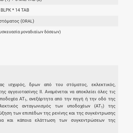
Μοιραζόμαστε μαζί σας γεγονότα της
 BLPK * 14 TAB
πορείας του Galinos.gr από το 2011 μέχρι
σήμερα
στόματος (
)
ORAL
υσκευασία μοναδιαίων δόσεων)
ας ισχυρός, δρων από του στόματος, εκλεκτικός,
της αγγειοτασίνης ΙΙ. Αναμένεται να αποκλείει όλες τις
υποδοχέα AT
, ανεξάρτητα από την πηγή ή την οδό της
1
κλεκτικός ανταγωνισμός των υποδοχέων (AT
) της
1
 αύξηση των επιπέδων της ρενίνης και της συγκέντρωσης
σμα και κάποια ελάττωση των συγκεντρώσεων της