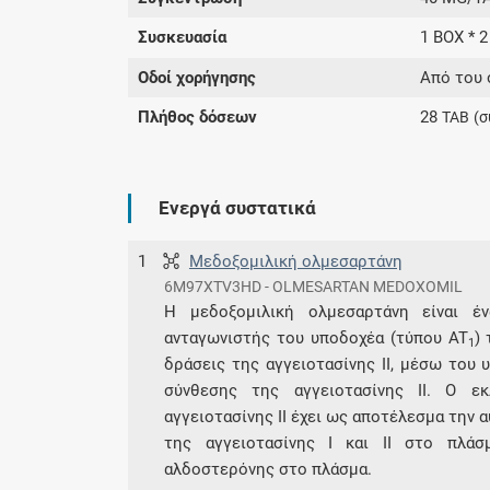
Συσκευασία
1 BOX * 2
Οδοί χορήγησης
Από του 
Πλήθος δόσεων
28
TAB
(σ
Ενεργά συστατικά
1
Μεδοξομιλική ολμεσαρτάνη
6M97XTV3HD - OLMESARTAN MEDOXOMIL
Η μεδοξομιλική ολμεσαρτάνη είναι έν
ανταγωνιστής του υποδοχέα (τύπου AT
) 
1
δράσεις της αγγειοτασίνης ΙΙ, μέσω του 
σύνθεσης της αγγειοτασίνης ΙΙ. Ο ε
αγγειοτασίνης ΙΙ έχει ως αποτέλεσμα την
της αγγειοτασίνης Ι και ΙΙ στο πλά
αλδοστερόνης στο πλάσμα.