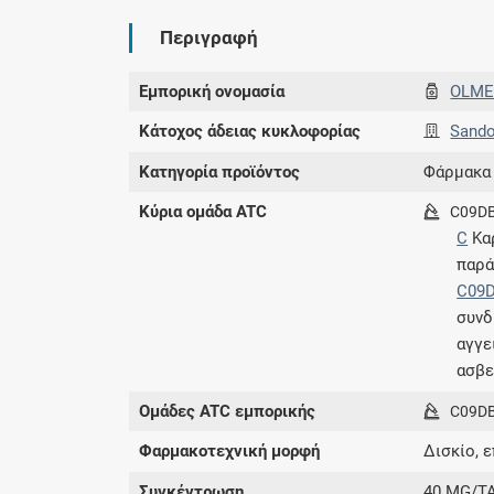
Περιγραφή
Εμπορική ονομασία
OLME
Κάτοχος άδειας κυκλοφορίας
Sando
Κατηγορία προϊόντος
Φάρμακα
Κύρια ομάδα ATC
C09D
C
Κα
παρά
C09
συν
αγγε
ασβε
Ομάδες ATC εμπορικής
C09D
Φαρμακοτεχνική μορφή
Δισκίο, 
Συγκέντρωση
40 MG/TA