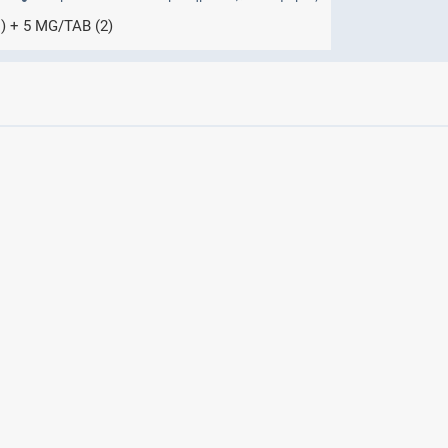
Μητρότητα
) + 5 MG/TAB (2)
και φάρμακα