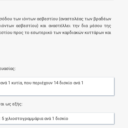
εισόδου των ιόντων ασβεστίου (αναστολέας των βραδέων
ιόντων ασβεστίου) και αναστέλλει την δια μέσου της
εστίου προς το εσωτερικό των καρδιακών κυττάρων και
ευασίας:
ανά
1
κυτία
, που περιέχουν
14
δισκίο
ανά
1
αι ως εξής:
:
5
χιλιοστογραμμάρια
ανά
1
δισκίο