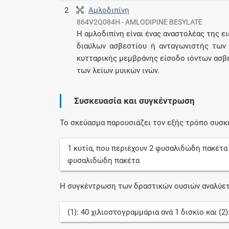
2
Αμλοδιπίνη
864V2Q084H - AMLODIPINE BESYLATE
Η αμλοδιπίνη είναι ένας αναστολέας της 
διαύλων ασβεστίου ή ανταγωνιστής των 
κυτταρικής μεμβράνης είσοδο ιόντων ασβ
των λείων μυικών ινών.
Συσκευασία και συγκέντρωση
Το σκεύασμα παρουσιάζει τον εξής τρόπο συσκ
1
κυτία
, που περιέχουν
2
φυσαλιδώδη πακέτα
φυσαλιδώδη πακέτα
Η συγκέντρωση των δραστικών ουσιών αναλύετ
(1):
40
χιλιοστογραμμάρια
ανά
1
δισκίο
και (2)