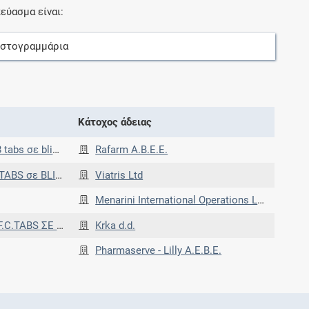
εύασμα είναι:
οστογραμμάρια
Κάτοχος άδειας
(OPA/AL/PVC-AL)
Rafarm Α.Β.Ε.Ε.
PVC/Alu/OPA-Alu
Viatris Ltd
Menarini International Operations Luxembourg S.A.
 OPA/ALU/PVC//ALU
Krka d.d.
Pharmaserve - Lilly Α.Ε.Β.Ε.