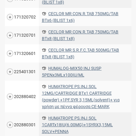
(BLIST 1x8)
CECLOR MR CON.R.TAB 750MG/TAB
171320702
ΒΤx6 (BLIST 1x6)
CECLOR MR CON.R.TAB 750MG/TAB
171320701
ΒΤx8 (BLIST 1x8)
CECLOR MR S.R.F.C.TAB 500MG/TAB
171320601
BTx8 (BLIST 1x8)
HUMALOG-MIX50 INJ SUSP
225401301
5PENx3MLx100IU/ML
HUMATROPE PS.INJ.SOL
12MG/CARTRIDGE ΒΤx1 CARTRIDGE
202880402
(powder) +1PF.SYR 3,15ML(solvent)+ για
χρήση με πέννα φέρουσα CE-MARK
HUMATROPE PS.INJ.SOL
202880301
1CARTx18IU(6.00MG)+1SYRX3,15ML
SOLV+PENNA