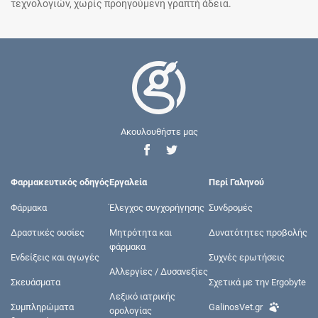
τεχνολογιών, χωρίς προηγούμενη γραπτή άδεια.
Ακουλουθήστε μας
Φαρμακευτικός οδηγός
Εργαλεία
Περί Γαληνού
Φάρμακα
Έλεγχος συγχορήγησης
Συνδρομές
Δραστικές ουσίες
Μητρότητα και
Δυνατότητες προβολής
φάρμακα
Ενδείξεις και αγωγές
Συχνές ερωτήσεις
Αλλεργίες / Δυσανεξίες
Σκευάσματα
Σχετικά με την Ergobyte
Λεξικό ιατρικής
Συμπληρώματα
GalinosVet.gr
ορολογίας