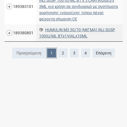
INJ.SUSP 100 IU/ML BT x 5 CARTRIDGES x
189383101
3ML για χρήση σε συνδυασμό με συστήματα
χορήγησης ινσουλίνης τύπου πένας
φέροντα σήμανση CE
HUMULIN M3 30/70 (ΜΙΓΜΑ) INJ.SUSP
189380801
100IU/ML ΒΤx1VIALx10ML
Προηγούμενη
1
2
3
4
Επόμενη