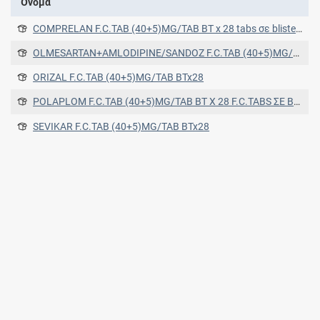
Όνομα
COMPRELAN F.C.TAB (40+5)MG/TAB BT x 28 tabs σε blister (OPA/AL/PVC-AL)
OLMESARTAN+AMLODIPINE/SANDOZ F.C.TAB (40+5)MG/TAB BTx28 tabs σε blisters Al-Al (OPA/Al/PVC-Al)
ORIZAL F.C.TAB (40+5)MG/TAB BTx28
POLAPLOM F.C.TAB (40+5)MG/TAB BT X 28 F.C.TABS ΣΕ BLISTER OPA/ALU/PVC//ALU
SEVIKAR F.C.TAB (40+5)MG/TAB BTx28