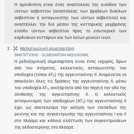
Η αμλοδιπίνη είναι ένας αναστολέας της εισόδου των
ιόντων ασβεστίου (αναστολέας των βραδέων διαύλων
ασβεστίου ή ανταγωνιστής των ιόντων ασβεστίου) και
αναστέλλει την δια μέσου της κυτταρικής μεμβράνης
είσοδο ιόντων ασβεστίου προς το εσωτερικό των
καρδιακών κυττάρων και των λείων μυικών ινών.
2
Μεδοξομιλική ολμεσαρτάνη
6M97XTV3HD - OLMESARTAN MEDOXOMIL
Η μεδοξομιλική ολμεσαρτάνη είναι ένας ισχυρός, δρων
από του στόματος, εκλεκτικός, ανταγωνιστής του
υποδοχέα (τύπου AT
) της αγγειοτασίνης ΙΙ. Αναμένεται να
1
αποκλείει όλες τις δράσεις της αγγειοτασίνης ΙΙ, μέσω
του υποδοχέα AT
, ανεξάρτητα από την πηγή ή την οδό της
1
σύνθεσης της αγγειοτασίνης ΙΙ. Ο εκλεκτικός
ανταγωνισμός των υποδοχέων (AT
) της αγγειοτασίνης ΙΙ
1
έχει ως αποτέλεσμα την αύξηση των επιπέδων της
ρενίνης και της συγκέντρωσης της αγγειοτασίνης Ι και ΙΙ
στο πλάσμα και κάποια ελάττωση των συγκεντρώσεων
της αλδοστερόνης στο πλάσμα.