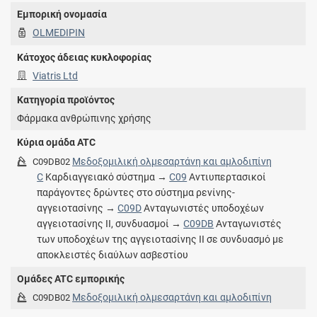
Εμπορική ονομασία
OLMEDIPIN
Κάτοχος άδειας κυκλοφορίας
Viatris Ltd
Κατηγορία προϊόντος
Φάρμακα ανθρώπινης χρήσης
Κύρια ομάδα ATC
Μεδοξομιλική ολμεσαρτάνη και αμλοδιπίνη
C09DB02
C
Καρδιαγγειακό σύστημα →
C09
Αντιυπερτασικοί
παράγοντες δρώντες στο σύστημα ρενίνης-
αγγειοτασίνης →
C09D
Ανταγωνιστές υποδοχέων
αγγειοτασίνης ΙΙ, συνδυασμοί →
C09DB
Ανταγωνιστές
των υποδοχέων της αγγειοτασίνης ΙΙ σε συνδυασμό με
αποκλειστές διαύλων ασβεστίου
Ομάδες ATC εμπορικής
Μεδοξομιλική ολμεσαρτάνη και αμλοδιπίνη
C09DB02