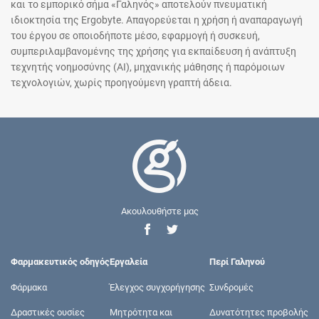
και το εμπορικό σήμα «Γαληνός» αποτελούν πνευματική
ιδιοκτησία της Ergobyte. Απαγορεύεται η χρήση ή αναπαραγωγή
του έργου σε οποιοδήποτε μέσο, εφαρμογή ή συσκευή,
συμπεριλαμβανομένης της χρήσης για εκπαίδευση ή ανάπτυξη
τεχνητής νοημοσύνης (AI), μηχανικής μάθησης ή παρόμοιων
τεχνολογιών, χωρίς προηγούμενη γραπτή άδεια.
Ακουλουθήστε μας
Φαρμακευτικός οδηγός
Εργαλεία
Περί Γαληνού
Φάρμακα
Έλεγχος συγχορήγησης
Συνδρομές
Δραστικές ουσίες
Μητρότητα και
Δυνατότητες προβολής