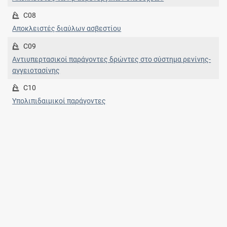
C08
Αποκλειστές διαύλων ασβεστίου
C09
Αντιυπερτασικοί παράγοντες δρώντες στο σύστημα ρενίνης-
αγγειοτασίνης
C10
Υπολιπιδαιμικοί παράγοντες