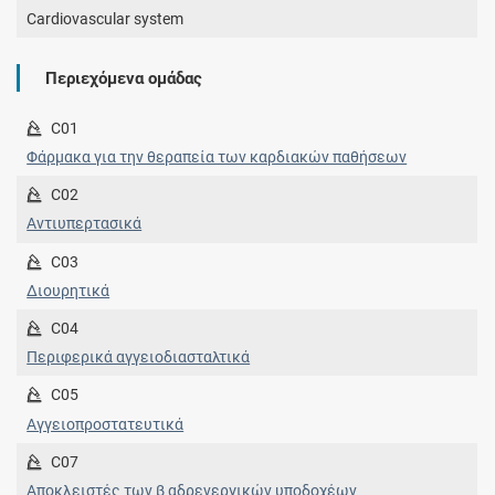
Cardiovascular system
Περιεχόμενα ομάδας
C01
Φάρμακα για την θεραπεία των καρδιακών παθήσεων
C02
Αντιυπερτασικά
C03
Διουρητικά
C04
Περιφερικά αγγειοδιασταλτικά
C05
Αγγειοπροστατευτικά
C07
Αποκλειστές των β αδρενεργικών υποδοχέων