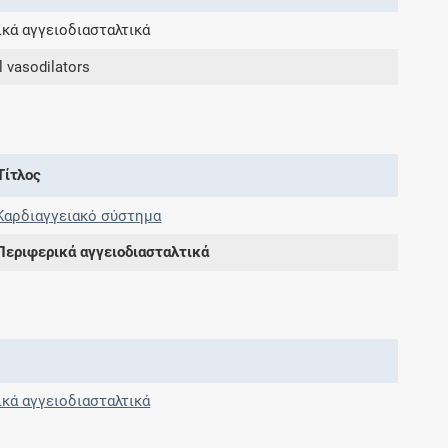
κά αγγειοδιασταλτικά
Συνδρομές
l vasodilators
Μάθετε περισσότερα για τα οφέλη και τις
επιπλέον παροχές των συνδρομητικών
προγραμμάτων
Τίτλος
Καρδιαγγειακό σύστημα
Περιφερικά αγγειοδιασταλτικά
Ενδείξεις και αγωγές
Βρείτε θεραπευτικές ενδείξεις και αγωγές για
νόσους, συμπτώματα και ιατρικές πράξεις
κά αγγειοδιασταλτικά
Γνωρίζατε ότι...