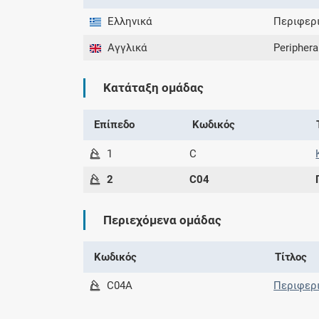
Ελληνικά
Περιφερι
Αγγλικά
Periphera
Κατάταξη ομάδας
Επίπεδο
Κωδικός
1
C
2
C04
Περιεχόμενα ομάδας
Κωδικός
Τίτλος
C04A
Περιφερι