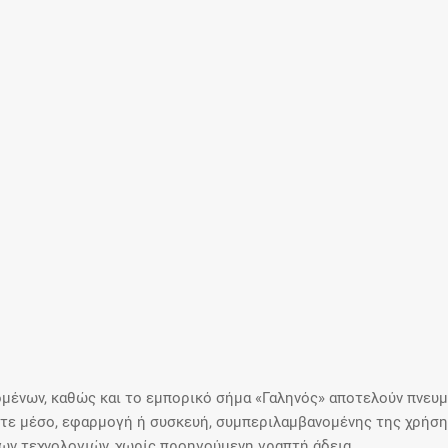
Μοιραζόμαστε μαζί σας γεγονότα της
πορείας του Galinos.gr από το 2011 μέχρι
σήμερα
μένων, καθώς και το εμπορικό σήμα «Γαληνός» αποτελούν πνευμα
ε μέσο, εφαρμογή ή συσκευή, συμπεριλαμβανομένης της χρήσης
ιων τεχνολογιών, χωρίς προηγούμενη γραπτή άδεια.