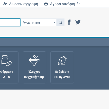
Δωρεάν εγγραφή
Αγορά συνδρομής
Φάρμακα
Έλεγχος
Ενδείξεις
Α - Ω
συγχορήγησης
και αγωγές