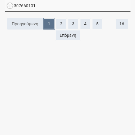
307660101
Προηγούμενη
1
2
3
4
5
…
16
Επόμενη