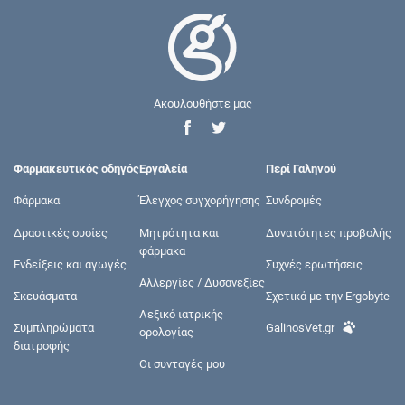
Ακουλουθήστε μας
Φαρμακευτικός οδηγός
Εργαλεία
Περί Γαληνού
Φάρμακα
Έλεγχος συγχορήγησης
Συνδρομές
Δραστικές ουσίες
Μητρότητα και
Δυνατότητες προβολής
φάρμακα
Ενδείξεις και αγωγές
Συχνές ερωτήσεις
Αλλεργίες / Δυσανεξίες
Σκευάσματα
Σχετικά με την Ergobyte
Λεξικό ιατρικής
Συμπληρώματα
GalinosVet.gr
ορολογίας
διατροφής
Οι συνταγές μου