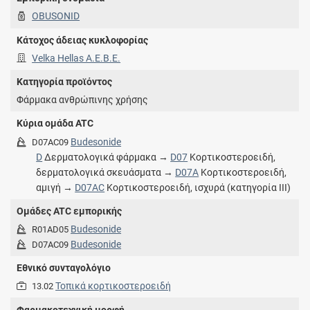
OBUSONID
Κάτοχος άδειας κυκλοφορίας
Velka Hellas A.E.B.E.
Κατηγορία προϊόντος
Φάρμακα ανθρώπινης χρήσης
Κύρια ομάδα ATC
Budesonide
D07AC09
D
Δερματολογικά φάρμακα →
D07
Κορτικοστεροειδή,
δερματολογικά σκευάσματα →
D07A
Κορτικοστεροειδή,
αμιγή →
D07AC
Κορτικοστεροειδή, ισχυρά (κατηγορία ΙΙΙ)
Ομάδες ATC εμπορικής
Budesonide
R01AD05
Budesonide
D07AC09
Εθνικό συνταγολόγιο
Τοπικά κορτικοστεροειδή
13.02
Φαρμακοτεχνική μορφή