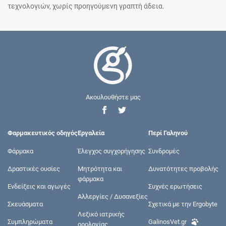
τεχνολογιών, χωρίς προηγούμενη γραπτή άδεια.
Ακουλουθήστε μας
Φαρμακευτικός οδηγός
Εργαλεία
Περί Γαληνού
Φάρμακα
Έλεγχος συγχορήγησης
Συνδρομές
Δραστικές ουσίες
Μητρότητα και
Δυνατότητες προβολής
φάρμακα
Ενδείξεις και αγωγές
Συχνές ερωτήσεις
Αλλεργίες / Δυσανεξίες
Σκευάσματα
Σχετικά με την Ergobyte
Λεξικό ιατρικής
Συμπληρώματα
GalinosVet.gr
ορολογίας