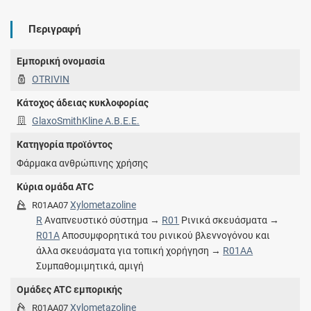
Περιγραφή
Εμπορική ονομασία
OTRIVIN
Κάτοχος άδειας κυκλοφορίας
GlaxoSmithKline Α.Β.Ε.Ε.
Κατηγορία προϊόντος
Φάρμακα ανθρώπινης χρήσης
Κύρια ομάδα ATC
Xylometazoline
R01AA07
R
Αναπνευστικό σύστημα →
R01
Ρινικά σκευάσματα →
R01A
Αποσυμφορητικά του ρινικού βλεννογόνου και
άλλα σκευάσματα για τοπική χορήγηση →
R01AA
Συμπαθομιμητικά, αμιγή
Ομάδες ATC εμπορικής
Xylometazoline
R01AA07