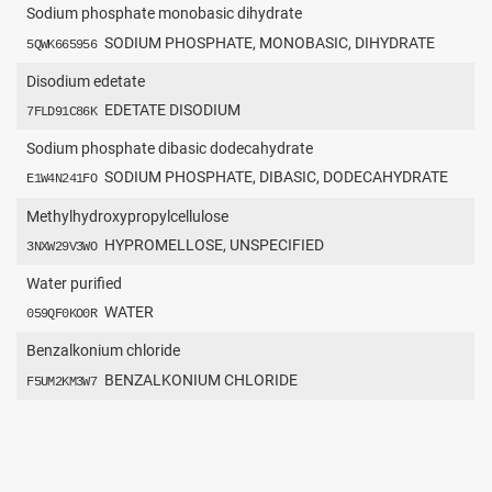
Sodium phosphate monobasic dihydrate
SODIUM PHOSPHATE, MONOBASIC, DIHYDRATE
5QWK665956
Disodium edetate
EDETATE DISODIUM
7FLD91C86K
Sodium phosphate dibasic dodecahydrate
SODIUM PHOSPHATE, DIBASIC, DODECAHYDRATE
E1W4N241FO
Methylhydroxypropylcellulose
HYPROMELLOSE, UNSPECIFIED
3NXW29V3WO
Water purified
WATER
059QF0KO0R
Benzalkonium chloride
BENZALKONIUM CHLORIDE
F5UM2KM3W7