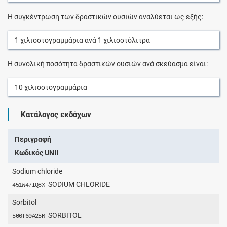
Η συγκέντρωση των δραστικών ουσιών αναλύεται ως εξής:
1
χιλιοστογραμμάρια
ανά
1
χιλιοστόλιτρα
Η συνολική ποσότητα δραστικών ουσιών ανά σκεύασμα είναι:
10
χιλιοστογραμμάρια
Κατάλογος εκδόχων
Περιγραφή
Κωδικός UNII
Sodium chloride
SODIUM CHLORIDE
451W47IQ8X
Sorbitol
SORBITOL
506T60A25R