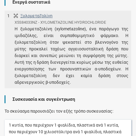
Ενεργά συστατικά
1
Ξυλομεταζολίνη
X5S84033NZ - XYLOMETAZOLINE HYDROCHLORIDE
Η ξυλομεταζολίνη (xylometazoline), ένα παράγωγο της
ιμιδαζόλης, είναι συμπαθομιμητικό φάρμακο. Η
ξυλομεταζολίνη όταν ψεκαστεί στο βλεννογόνο της
μύτης προκαλεί ταχέως αγγειοσυσταλτική δράση που
διαρκεί και συνεπώς μειώνει τη συμφόρηση της μύτης.
Αυτή της η δράση διενεργείται κυρίως μέσω της ευθείας
ενεργοποίησης των προσυναπτικών α-υποδοχέων. Η
ξυλομεταζολίνη δεν έχει καμία δράση στους
αδρενεργικούς β-υποδοχείς.
Συσκευασία και συγκέντρωση
Το σκεύασμα παρουσιάζει τον εξής τρόπο συσκευασίας:
1
κυτία
, που περιέχουν
1
φιαλίδια, πλαστικά
ανά
1
κυτία
,
που περιέχουν
10
χιλιοστόλιτρα
ανά
1
φιαλίδια, πλαστικά