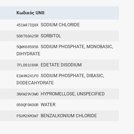
Κωδικός UNII
SODIUM CHLORIDE
451W47IQ8X
SORBITOL
506T60A25R
SODIUM PHOSPHATE, MONOBASIC,
5QWK665956
DIHYDRATE
EDETATE DISODIUM
7FLD91C86K
SODIUM PHOSPHATE, DIBASIC,
E1W4N241FO
DODECAHYDRATE
HYPROMELLOSE, UNSPECIFIED
3NXW29V3WO
WATER
059QF0KO0R
BENZALKONIUM CHLORIDE
F5UM2KM3W7