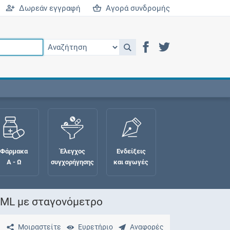
Δωρεάν εγγραφή
Αγορά συνδρομής
Φάρμακα
Έλεγχος
Ενδείξεις
Α - Ω
συγχορήγησης
και αγωγές
0ML με σταγονόμετρο
Μοιραστείτε
Ευρετήριο
Αναφορές