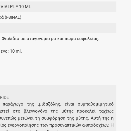
Μοιραζόμαστε μαζί σας γεγονότα της
 VIALPL * 10 ML
πορείας του Galinos.gr από το 2011 μέχρι
ά (
)
σήμερα
I-SINAL
 Φιαλίδιο με σταγονόμετρο και πώμα ασφαλείας.
ενο: 10 ml.
RIDE
να παράγωγο της ιμιδαζόλης, είναι συμπαθομιμητικό
αστεί στο βλεννογόνο της μύτης προκαλεί ταχέως
 συνεπώς μειώνει τη συμφόρηση της μύτης. Αυτή της η
είας ενεργοποίησης των προσυναπτικών α-υποδοχέων. Η