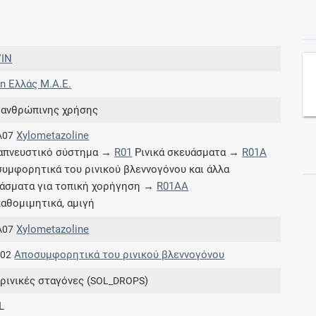
Συνδρομές
VIN
Μάθετε περισσότερα για τα οφέλη και τις
n Ελλάς M.A.E.
επιπλέον παροχές των συνδρομητικών
προγραμμάτων
 ανθρώπινης χρήσης
Xylometazoline
A07
απνευστικό σύστημα →
R01
Ρινικά σκευάσματα →
R01A
υμφορητικά του ρινικού βλεννογόνου και άλλα
Ενδείξεις και αγωγές
άσματα για τοπική χορήγηση →
R01AA
αθομιμητικά, αμιγή
Βρείτε θεραπευτικές ενδείξεις και αγωγές για
νόσους, συμπτώματα και ιατρικές πράξεις
Xylometazoline
A07
Αποσυμφορητικά του ρινικού βλεννογόνου
.02
 ρινικές σταγόνες (
)
SOL_DROPS
Γνωρίζατε ότι...
L