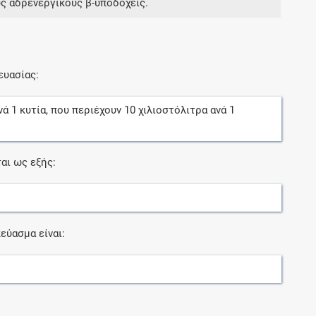
υς αδρενεργικούς β-υποδοχείς.
ευασίας:
νά
1
κυτία
, που περιέχουν
10
χιλιοστόλιτρα
ανά
1
αι ως εξής:
εύασμα είναι: