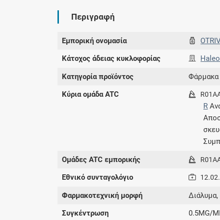
Περιγραφή
Εμπορική ονομασία
OTRI
Κάτοχος άδειας κυκλοφορίας
Haleo
Κατηγορία προϊόντος
Φάρμακα
Κύρια ομάδα ATC
R01A
R
Αν
Αποσ
σκευ
Συμπ
Ομάδες ATC εμπορικής
R01A
Εθνικό συνταγολόγιο
12.02
Φαρμακοτεχνική μορφή
Διάλυμα,
Συγκέντρωση
0.5MG/M