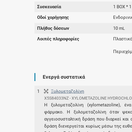
Συσκευασία
1 BOX * 1
Οδοί χορήγησης
Ενδορινικ
Πλήθος δόσεων
10
mL
Λοιπές πληροφορίες
Πλαστικό
Περιεχόμ
Ενεργά συστατικά
1
Ξυλομεταζολίνη
X5S84033NZ - XYLOMETAZOLINE HYDROCHLO
Η ξυλομεταζολίνη (xylometazoline), έ
φάρμακο. Η ξυλομεταζολίνη όταν ψεκ
αγγειοσυσταλτική δράση που διαρκεί και
δράση διενεργείται κυρίως μέσω της ευθ