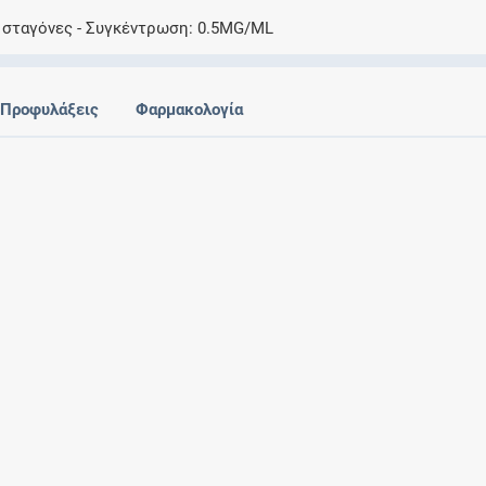
Ελέγξτε την αγωγή σας για αντενδείξεις και
ς σταγόνες
Συγκέντρωση
0.5MG/ML
αλληλεπιδράσεις μεταξύ των φαρμάκων
Προφυλάξεις
Φαρμακολογία
Οι συνταγές μου
Αποθηκεύστε τις συνταγές σας και
μοιραστείτε τις εύκολα και με ασφάλεια
Μητρότητα και φάρμακα
Ενημερωθείτε για την ασφάλεια χορήγησης
ενός φαρμάκου κατά τη διάρκεια της
εγκυμοσύνης ή του θηλασμού