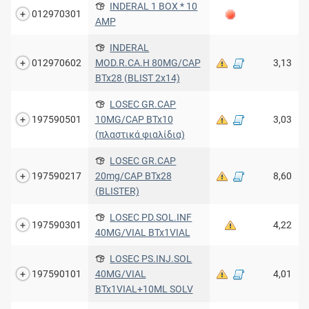
INDERAL 1 BOX * 10
012970301
AMP
INDERAL
012970602
MOD.R.CA.H 80MG/CAP
3,13
BTx28 (BLIST 2x14)
LOSEC GR.CAP
197590501
10MG/CAP BTx10
3,03
(πλαστικά φιαλίδια)
LOSEC GR.CAP
197590217
20mg/CAP BTx28
8,60
(BLISTER)
LOSEC PD.SOL.INF
197590301
4,22
40MG/VIAL BTx1VIAL
LOSEC PS.INJ.SOL
197590101
40MG/VIAL
4,01
BTx1VIAL+10ML SOLV