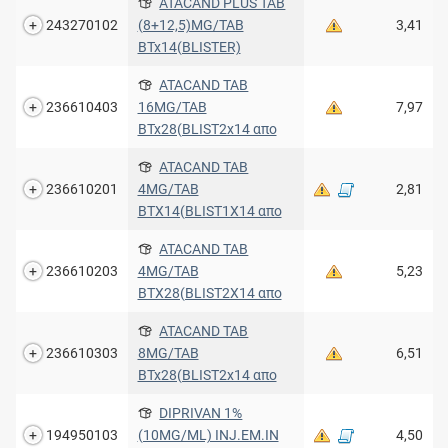
ATACAND PLUS TAB
243270102
(8+12,5)MG/TAB
3,41
BTx14(BLISTER)
ATACAND TAB
236610403
16MG/ΤΑΒ
7,97
BTx28(BLIST2x14 απο
ATACAND TAB
236610201
4MG/TAB
2,81
BTX14(BLIST1X14 απο
ATACAND TAB
236610203
4MG/TAB
5,23
BTX28(BLIST2X14 απο
ATACAND TAB
236610303
8MG/TAB
6,51
BTx28(BLIST2x14 απο
DIPRIVAN 1%
194950103
(10MG/ML) INJ.EM.IN
4,50