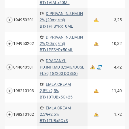
BTx1VIALx50ML
DIPRIVAN INJ.EM.IN
194950201
2% (20mg/ml)
3,25
BTx1PFSYRx10ML
DIPRIVAN INJ.EM.IN
194950202
2% (20mg/ml)
10,32
BTx1PFSYRx50ML
DRACANYL
044840501
PD.INH.MD 0,5MG/DOSE
4,42
FLx0,1G(200 DOSES)
EMLA CREAM
198210103
2,5%+2,5%
11,40
BTx10TUBx5G+25
EMLA CREAM
198210102
2,5%+2,5%
1,72
BTx1TUBx5G+3