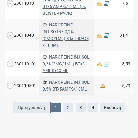
230110301
7,51
BTx5 AMPSx10 ML (σε
BLISTER PACK)
NAROPEINE
INJ.SO.INF 0,2%
230110401
31,41
(2MG/1ML) BTx 5 BAGS
x 100ML
NAROPEINE INJ.SOL
230110101
0,2%(2MG/1ML) BTx5
3,53
AMPSx10 ML
NAROPEINE INJ.SOL
230110501
5,79
0,5% BTx5AMPSx10ML
Προηγούμενη
1
2
3
4
Επόμενη