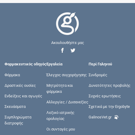
Ακουλουθήστε μας
Φαρμακευτικός οδηγός
Εργαλεία
Περί Γαληνού
Φάρμακα
Έλεγχος συγχορήγησης
Συνδρομές
Δραστικές ουσίες
Μητρότητα και
Δυνατότητες προβολής
φάρμακα
Ενδείξεις και αγωγές
Συχνές ερωτήσεις
Αλλεργίες / Δυσανεξίες
Σκευάσματα
Σχετικά με την Ergobyte
Λεξικό ιατρικής
Συμπληρώματα
GalinosVet.gr
ορολογίας
διατροφής
Οι συνταγές μου