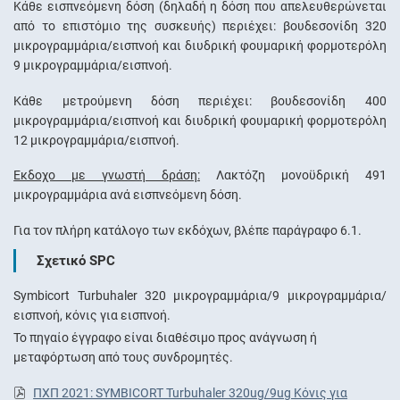
Κάθε εισπνεόμενη δόση (δηλαδή η δόση που απελευθερώνεται
από το επιστόμιο της συσκευής) περιέχει: βουδεσονίδη 320
μικρογραμμάρια/εισπνοή και διυδρική φουμαρική φορμοτερόλη
9 μικρογραμμάρια/εισπνοή.
Κάθε μετρούμενη δόση περιέχει: βουδεσονίδη 400
μικρογραμμάρια/εισπνοή και διυδρική φουμαρική φορμοτερόλη
12 μικρογραμμάρια/εισπνοή.
Έκδοχο με γνωστή δράση:
Λακτόζη μονοϋδρική 491
μικρογραμμάρια ανά εισπνεόμενη δόση.
Για τον πλήρη κατάλογο των εκδόχων, βλέπε παράγραφο 6.1.
Σχετικό SPC
Symbicort Turbuhaler 320 μικρογραμμάρια/9 μικρογραμμάρια/
εισπνοή, κόνις για εισπνοή.
Το πηγαίο έγγραφο είναι διαθέσιμο προς ανάγνωση ή
μεταφόρτωση από τους συνδρομητές.
ΠΧΠ 2021: SYMBICORT Turbuhaler 320ug/9ug Κόνις για