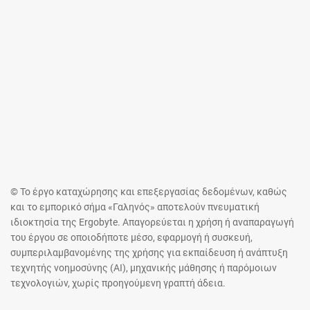
© Το έργο καταχώρησης και επεξεργασίας δεδομένων, καθώς
και το εμπορικό σήμα «Γαληνός» αποτελούν πνευματική
ιδιοκτησία της Ergobyte. Απαγορεύεται η χρήση ή αναπαραγωγή
του έργου σε οποιοδήποτε μέσο, εφαρμογή ή συσκευή,
συμπεριλαμβανομένης της χρήσης για εκπαίδευση ή ανάπτυξη
τεχνητής νοημοσύνης (AI), μηχανικής μάθησης ή παρόμοιων
τεχνολογιών, χωρίς προηγούμενη γραπτή άδεια.