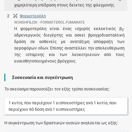
χαμηλότερη επίδραση στους δείκτες της φλεγμονής.
2
Φορμοτερόλη
W34SHF8J2K - FORMOTEROL FUMARATE
Η φορμοτερόλη είναι ένας ισχυρός εκλεκτικός β
-
2
αδρενεργικός διεγέρτης και ασκεί βρογχοδιασταλτική
δράση σε ασθενείς με ανατάξιμη απόφραξη των
αεροφόρων οδών. Επίσης αναστέλλει την απελευθέρωση
της ισταμίνης και των λευκοτριενών από τους
ευαισθητοποιημένους βρόγχους.
Συσκευασία και συγκέντρωση
Το σκεύασμα παρουσιάζει τον εξής τρόπο συσκευασίας:
1
κυτία
, που περιέχουν
1
εισπνευστήρες
ανά
1
κυτία
, που
περιέχουν
60
δόση
ανά
1
εισπνευστήρες
Η συγκέντρωση των δραστικών ουσιών αναλύεται ως εξής: