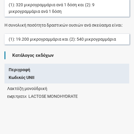
(1):
320
μικρογραμμάρια
ανά
1
δόση
και (2):
9
μικρογραμμάρια
ανά
1
δόση
Η συνολική ποσότητα δραστικών ουσιών ανά σκεύασμα είναι:
(1):
19.200
μικρογραμμάρια
και (2):
540
μικρογραμμάρια
Κατάλογος εκδόχων
Περιγραφή
Κωδικός UNII
Λακτόζη μονοϋδρική
LACTOSE MONOHYDRATE
EWQ57Q8I5X