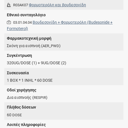
Φορμοτερόλη και βουδεσονίδη
R03AK07
Εθνικό συνταγολόγιο
Βουδεσονίδη + Φορμοτερόλη (Budesonide +
03.01.04.04
Formoterol)
Φαρμακοτεχνική μορφή
Σκόνη για εισπνοή (
)
AER_PWD
Συγκέντρωση
320UG/DOSE (1) + 9UG/DOSE (2)
Συσκευασία
1 BOX * 1 INHL * 60 DOSE
Οδοί χορήγησης
Δια εισπνοής (
)
RESPIR
Πλήθος δόσεων
60
DOSE
Λοιπές πληροφορίες