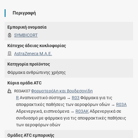
Περιγραφή
Εμπορική ονομασία
SYMBICORT
Κάτοχος άδειας κυκλοφορίας
AstraZeneca Μ.A.E.
Κατηγορία προϊόντος
Φάρμακα ανθρώπινης χρήσης
Κύρια ομάδα ATC
Φορμοτερόλη και βουδεσονίδη
R03AK07
R
Αναπνευστικό σύστημα →
R03
Φάρμακα για τις
αποφρακτικές παθήσεις των αεροφόρων οδών →
R03A
Αδρενεργικά, εισπνεόμενα →
R03AK
Αδρενεργικά σε
συνδυασμό με φάρμακα για τις αποφρακτικές παθήσεις
των αεροφόρων οδών
Ομάδες ATC εμπορικής