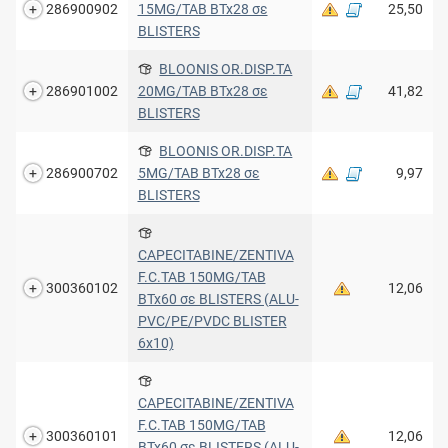
286900902
15MG/TAB BTx28 σε
25,50
BLISTERS
BLOONIS OR.DISP.TA
286901002
20MG/TAB BTx28 σε
41,82
BLISTERS
BLOONIS OR.DISP.TA
286900702
5MG/TAB BTx28 σε
9,97
BLISTERS
CAPECITABINE/ZENTIVA
F.C.TAB 150MG/TAB
300360102
12,06
BTx60 σε BLISTERS (ALU-
PVC/PE/PVDC BLISTER
6x10)
CAPECITABINE/ZENTIVA
F.C.TAB 150MG/TAB
300360101
12,06
BTx60 σε BLISTERS (ALU-