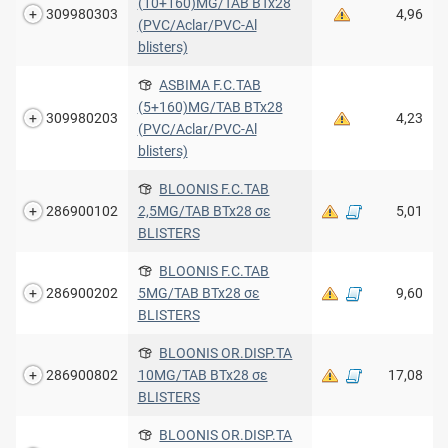
(10+160)MG/TAB BTx28
309980303
4,96
(PVC/Aclar/PVC-Al
blisters)
ASBIMA F.C.TAB
(5+160)MG/TAB BTx28
309980203
4,23
(PVC/Aclar/PVC-Al
blisters)
BLOONIS F.C.TAB
286900102
2,5MG/TAB BTx28 σε
5,01
BLISTERS
BLOONIS F.C.TAB
286900202
5MG/TAB BTx28 σε
9,60
BLISTERS
BLOONIS OR.DISP.TA
286900802
10MG/TAB BTx28 σε
17,08
BLISTERS
BLOONIS OR.DISP.TA