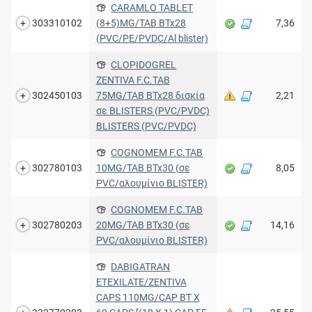
CARAMLO TABLET
303310102
(8+5)MG/TAB BTx28
7,36
(PVC/PE/PVDC/Al blister)
CLOPIDOGREL
ZENTIVA F.C.TAB
302450103
75MG/TAB BTx28 δισκία
2,21
σε BLISTERS (PVC/PVDC)
BLISTERS (PVC/PVDC)
COGNOMEM F.C.TAB
302780103
10MG/TAB BTx30 (σε
8,05
PVC/αλουμίνιο BLISTER)
COGNOMEM F.C.TAB
302780203
20MG/TAB BTx30 (σε
14,16
PVC/αλουμίνιο BLISTER)
DABIGATRAN
ETEXILATE/ZENTIVA
CAPS 110MG/CAP BT X