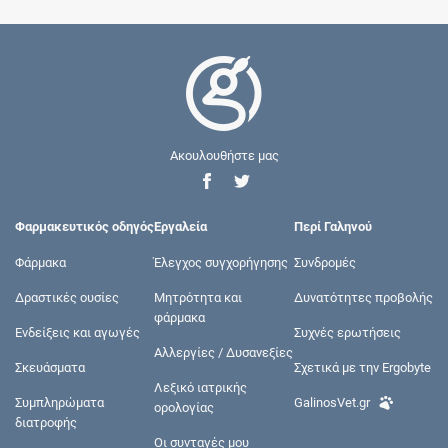
Ακουλουθήστε μας
Φαρμακευτικός οδηγός
Εργαλεία
Περί Γαληνού
Φάρμακα
Έλεγχος συγχορήγησης
Συνδρομές
Δραστικές ουσίες
Μητρότητα και
Δυνατότητες προβολής
φάρμακα
Ενδείξεις και αγωγές
Συχνές ερωτήσεις
Αλλεργίες / Δυσανεξίες
Σκευάσματα
Σχετικά με την Ergobyte
Λεξικό ιατρικής
Συμπληρώματα
GalinosVet.gr
ορολογίας
διατροφής
Οι συνταγές μου