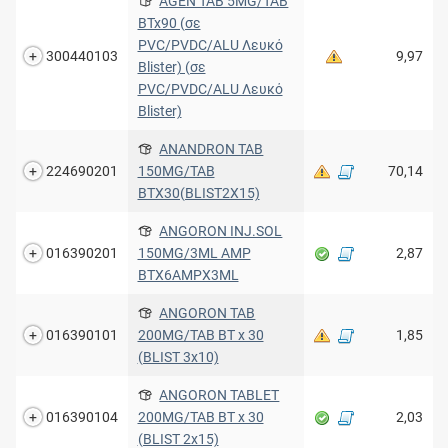
AGEN TAB 5MG/TAB
BTx90 (σε
PVC/PVDC/ALU Λευκό
300440103
9,97
Blister) (σε
PVC/PVDC/ALU Λευκό
Blister)
ANANDRON TAB
224690201
150MG/TAB
70,14
BTX30(BLIST2Χ15)
ANGORON INJ.SOL
016390201
150MG/3ML AMP
2,87
BTX6AMPX3ML
ANGORON TAB
016390101
200MG/TAB BT x 30
1,85
(BLIST 3x10)
ANGORON TABLET
016390104
200MG/TAB BT x 30
2,03
(BLIST 2x15)