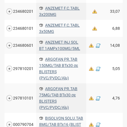
ANZEMET F.C.TABL
234680201
33,07
3x200MG
ANZEMET F.C.TABL
234680101
6,88
3x50MG
ANZEMET INJ SOL
234680601
14,08
BT 1AMPx100MG/5ML
ARGOFAN PR.TAB
150MG/TAB BTx30 σε
297810201
5,05
BLISTERS
(PVC/PVDC/Alu)
ARGOFAN PR.TAB
75MG/TAB BTx30 σε
297810101
4,76
BLISTERS
(PVC/PVDC/Alu)
BISOLVON SOLU.TAB
000790704
8MG/TAB BTx16 (BLIST