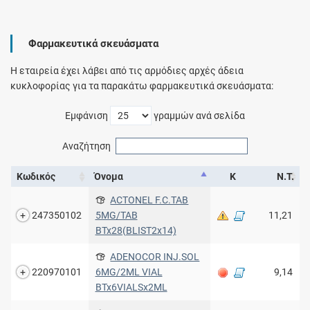
Φαρμακευτικά σκευάσματα
Η εταιρεία έχει λάβει από τις αρμόδιες αρχές άδεια
κυκλοφορίας για τα παρακάτω φαρμακευτικά σκευάσματα:
Εμφάνιση
γραμμών ανά σελίδα
Αναζήτηση
Κωδικός
Όνομα
Κ
Ν.Τ.
ACTONEL F.C.TAB
247350102
5MG/TAB
11,21
BTx28(BLIST2x14)
ADENOCOR INJ.SOL
220970101
6MG/2ML VIAL
9,14
BTx6VIALSx2ML