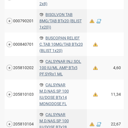
2x8)
BISOLVON TAB
000790201
8MG/TAB BTx20 (BLIST
1x20))
BUSCOPAN RELIEF
000840701
C.TAB 10MG/TAB BTx20
(BLIST 1x20)
CALSYNAR INJ.SOL
205810202
100 IU/ML AMP BTx5
4,60
PF.SYRx1 ML
CALSYNAR
M.D.NAS.SP 100
205810103
11,34
IU/DOSE BTx14
MONODOSE FL
CALSYNAR
M.D.NAS.SP 100
205810104
22,67
IU/DOSE BTx28