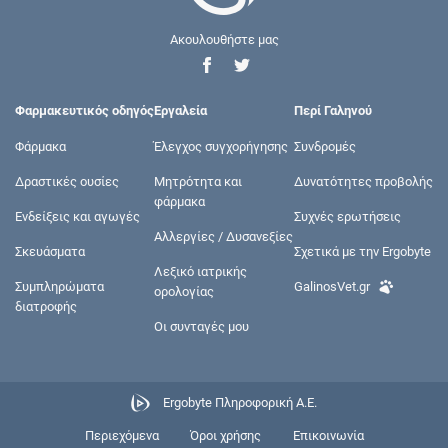
Ακουλουθήστε μας
Φαρμακευτικός οδηγός
Εργαλεία
Περί Γαληνού
Φάρμακα
Έλεγχος συγχορήγησης
Συνδρομές
Δραστικές ουσίες
Μητρότητα και
Δυνατότητες προβολής
φάρμακα
Ενδείξεις και αγωγές
Συχνές ερωτήσεις
Αλλεργίες / Δυσανεξίες
Σκευάσματα
Σχετικά με την Ergobyte
Λεξικό ιατρικής
Συμπληρώματα
GalinosVet.gr
ορολογίας
διατροφής
Οι συνταγές μου
Ergobyte Πληροφορική Α.Ε.
Περιεχόμενα
Όροι χρήσης
Επικοινωνία