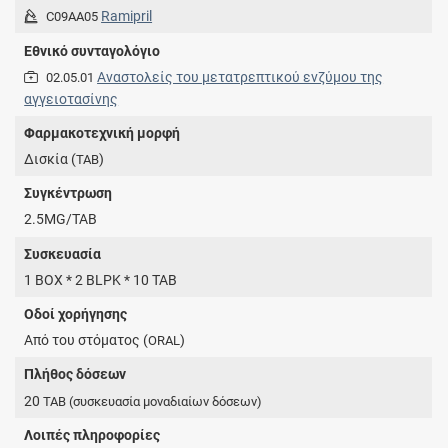
Ramipril
C09AA05
Εθνικό συνταγολόγιο
Αναστολείς του μετατρεπτικού ενζύμου της
02.05.01
αγγειοτασίνης
Φαρμακοτεχνική μορφή
Δισκία (
)
TAB
Συγκέντρωση
2.5MG/TAB
Συσκευασία
1 BOX * 2 BLPK * 10 TAB
Οδοί χορήγησης
Από του στόματος (
)
ORAL
Πλήθος δόσεων
20
TAB
(συσκευασία μοναδιαίων δόσεων)
Λοιπές πληροφορίες