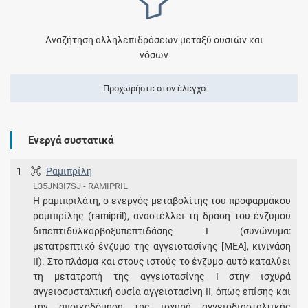
Αναζήτηση αλληλεπιδράσεων μεταξύ ουσιών και
νόσων
Προχωρήστε στον έλεγχο
Ενεργά συστατικά
1
Ραμιπρίλη
L35JN3I7SJ - RAMIPRIL
Η ραμιπριλάτη, ο ενεργός μεταβολίτης του προφαρμάκου
ραμιπρίλης (ramipril), αναστέλλει τη δράση του ένζυμου
διπεπτιδυλκαρβοξυπεπτιδάσης Ι (συνώνυμα:
μετατρεπτικό ένζυμο της αγγειοτασίνης [ΜΕΑ], κινινάση
ΙΙ). Στο πλάσμα και στους ιστούς το ένζυμο αυτό καταλύει
τη μετατροπή της αγγειοτασίνης Ι στην ισχυρά
αγγειοσυσταλτική ουσία αγγειοτασίνη ΙΙ, όπως επίσης και
την αποικοδόμηση της ισχυρά αγγειοδιασταλτικής