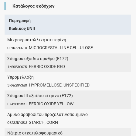
Κατάλογος εκδόχων
Περιγραφή
Κωδικός UNII
Μικροκρυσταλλική κυτταρίνη
MICROCRYSTALLINE CELLULOSE
OP1R32D61U
Σιδήρου οξείδιο ερυθρό (E172)
FERRIC OXIDE RED
1K09F3G675
Υπρομελλόζη
HYPROMELLOSE, UNSPECIFIED
3NXW29V3WO
Σιδήρου ΙΙΙ οξείδιο κίτρινο (E172)
FERRIC OXIDE YELLOW
EX438O2MRT
Άμυλο αραβοσίτου προζελατινοποιημένο
STARCH, CORN
O8232NY3SJ
Νάτριο στεατυλοφουμαρικό