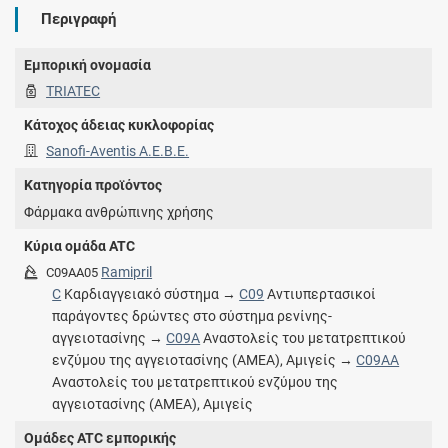
Περιγραφή
Εμπορική ονομασία
TRIATEC
Κάτοχος άδειας κυκλοφορίας
Sanofi-Aventis Α.Ε.Β.Ε.
Κατηγορία προϊόντος
Φάρμακα ανθρώπινης χρήσης
Κύρια ομάδα ATC
Ramipril
C09AA05
C
Καρδιαγγειακό σύστημα →
C09
Αντιυπερτασικοί
παράγοντες δρώντες στο σύστημα ρενίνης-
αγγειοτασίνης →
C09A
Αναστολείς του μετατρεπτικού
ενζύμου της αγγειοτασίνης (ΑΜΕΑ), Αμιγείς →
C09AA
Αναστολείς του μετατρεπτικού ενζύμου της
αγγειοτασίνης (ΑΜΕΑ), Αμιγείς
Ομάδες ATC εμπορικής