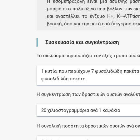
Η εσομεπραζόλη είναι μια ασθενής βάση
μορφή στο πολύ όξινο περιβάλλον των εκ
και αναστέλλει το ένζυμο Η+, Κ+-ΑΤΡάση
βασική, όσο και την μετά από διέγερση έκ
Συσκευασία και συγκέντρωση
Το σκεύασμα παρουσιάζει τον εξής τρόπο συσκ
1
κυτία
, που περιέχουν
7
φυσαλιδώδη πακέτα
φυσαλιδώδη πακέτα
Η συγκέντρωση των δραστικών ουσιών αναλύετ
20
χιλιοστογραμμάρια
ανά
1
καψάκιο
Η συνολική ποσότητα δραστικών ουσιών ανά σκ