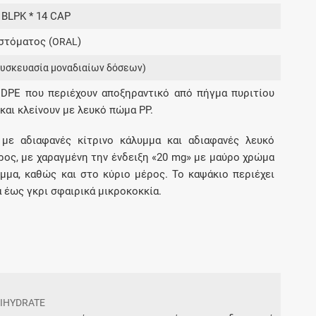
Μοιραζόμαστε μαζί σας γεγονότα της
7 BLPK * 14 CAP
πορείας του Galinos.gr από το 2011 μέχρι
στόματος (
)
σήμερα
ORAL
συσκευασία μοναδιαίων δόσεων)
DPE που περιέχουν αποξηραντικό από πήγμα πυριτίου
 και κλείνουν με λευκό πώμα ΡΡ.
 με αδιαφανές κίτρινο κάλυμμα και αδιαφανές λευκό
ρος, με χαραγμένη την ένδειξη «20 mg» με μαύρο χρώμα
μμα, καθώς και στο κύριο μέρος. Το καψάκιο περιέχει
 έως γκρι σφαιρικά μικροκοκκία.
IHYDRATE