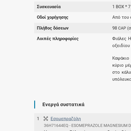
Συσκευασία
1 BOX * 
Οδοί χορήγησης
Από του 
Πλήθος δόσεων
98
CAP
(
Λοιπές πληροφορίες
Φιάλες H
οξειδίου
Καψάκιο
κύριο μέ
στο κάλυ
υπόλευκα
Ενεργά συστατικά
1
Εσομεπραζόλη
36H71644EQ - ESOMEPRAZOLE MAGNESIUM D