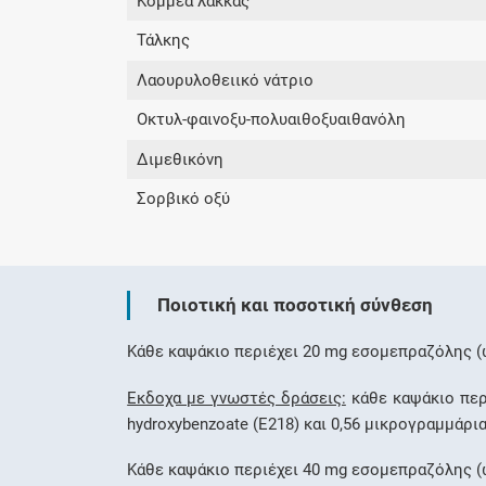
Κόμμεα λάκκας
Τάλκης
Λαουρυλοθειικό νάτριο
Οκτυλ-φαινοξυ-πολυαιθοξυαιθανόλη
Διμεθικόνη
Σορβικό οξύ
Ποιοτική και ποσοτική σύνθεση
Κάθε καψάκιο περιέχει 20 mg εσομεπραζόλης (
Έκδοχα με γνωστές δράσεις:
κάθε καψάκιο περι
hydroxybenzoate (E218) και 0,56 μικρογραμμάρια 
Κάθε καψάκιο περιέχει 40 mg εσομεπραζόλης (