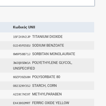
Κωδικός UNII
TITANIUM DIOXIDE
15FIX9V2JP
SODIUM BENZOATE
OJ245FE5EU
SORBITAN MONOLAURATE
6W9PS8B71J
POLYETHYLENE GLYCOL,
3WJQ0SDW1A
UNSPECIFIED
POLYSORBATE 80
6OZP39ZG8H
STARCH, CORN
O8232NY3SJ
METHYLPARABEN
A2I8C7HI9T
FERRIC OXIDE YELLOW
EX438O2MRT