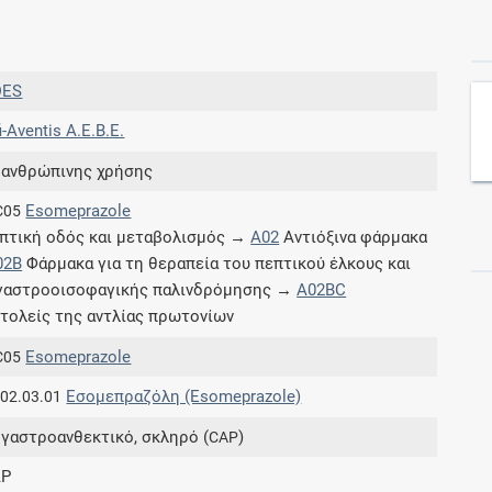
Συνδρομές
DES
Μάθετε περισσότερα για τα οφέλη και τις
i-Aventis Α.Ε.Β.Ε.
επιπλέον παροχές των συνδρομητικών
προγραμμάτων
 ανθρώπινης χρήσης
Esomeprazole
C05
πτική οδός και μεταβολισμός →
A02
Αντιόξινα φάρμακα
02B
Φάρμακα για τη θεραπεία του πεπτικού έλκους και
Ενδείξεις και αγωγές
γαστροοισοφαγικής παλινδρόμησης →
A02BC
τολείς της αντλίας πρωτονίων
Βρείτε θεραπευτικές ενδείξεις και αγωγές για
νόσους, συμπτώματα και ιατρικές πράξεις
Esomeprazole
C05
Εσομεπραζόλη (Esomeprazole)
.02.03.01
 γαστροανθεκτικό, σκληρό (
)
CAP
Γνωρίζατε ότι...
AP