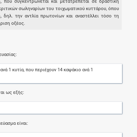
, που συγκεντρώνεται και μετατρέπεται σε δραστική
κριτικών σωληναρίων του τοιχωματικού κυττάρου, όπου
, δηλ. την αντλία πρωτονίων και αναστέλλει τόσο τη
κριση οξέος.
ευασίας:
ανά
1
κυτία
, που περιέχουν
14
καψάκιο
ανά
1
αι ως εξής:
εύασμα είναι: