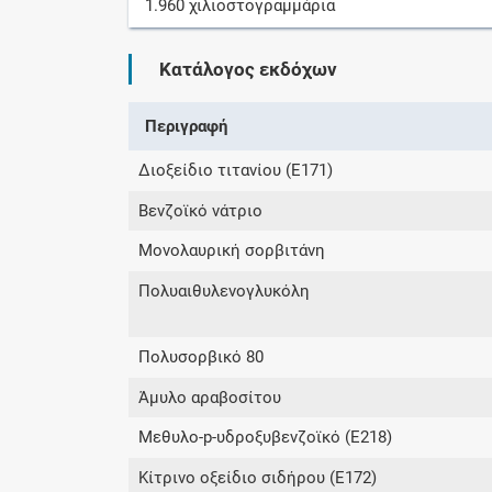
1.960
χιλιοστογραμμάρια
Κατάλογος εκδόχων
Περιγραφή
Διοξείδιο τιτανίου (E171)
Βενζοϊκό νάτριο
Μονολαυρική σορβιτάνη
Πολυαιθυλενογλυκόλη
Πολυσορβικό 80
Άμυλο αραβοσίτου
Μεθυλο-p-υδροξυβενζοϊκό (E218)
Κίτρινο οξείδιο σιδήρου (E172)