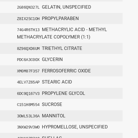
GELATIN, UNSPECIFIED
2G86QN327L
PROPYLPARABEN
Z8IX2SC1OH
METHACRYLIC ACID - METHYL
74G4R6TH13
METHACRYLATE COPOLYMER (1:1)
TRIETHYL CITRATE
8Z96QXD6UM
GLYCERIN
PDC6A3C0OX
FERROSOFERRIC OXIDE
XM0M87F357
STEARIC ACID
4ELV7Z65AP
PROPYLENE GLYCOL
6DC9Q167V3
SUCROSE
C151H8M554
MANNITOL
3OWL53L36A
HYPROMELLOSE, UNSPECIFIED
3NXW29V3WO