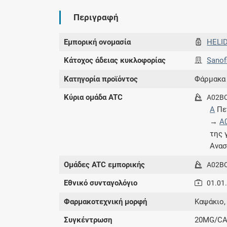
Περιγραφή
Εμπορική ονομασία
HELI
Κάτοχος άδειας κυκλοφορίας
Sanof
Κατηγορία προϊόντος
Φάρμακα
Κύρια ομάδα ATC
A02B
A
Πε
→
A
της 
Ανασ
Ομάδες ATC εμπορικής
A02B
Εθνικό συνταγολόγιο
01.01
Φαρμακοτεχνική μορφή
Καψάκιο,
Συγκέντρωση
20MG/C