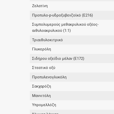
Ζελατίνη
Προπυλο-p-υδροξυβενζοϊκό (E216)
Συμπολυμερούς μεθακρυλικού οξέος-
αιθυλοακρυλικού (1:1)
Τριαιθυλοκιτρικό
Γλυκερόλη
Σιδήρου οξείδιο μέλαν (E172)
Στεατικό οξύ
Προπυλενογλυκόλη
Σακχαρόζη
Μαννιτόλη
Υπρομελλόζη