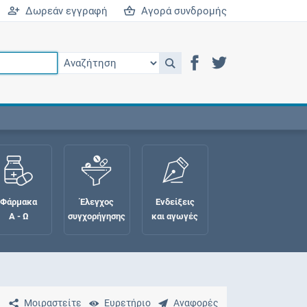
Δωρεάν εγγραφή
Αγορά συνδρομής
Φάρμακα
Έλεγχος
Ενδείξεις
Α - Ω
συγχορήγησης
και αγωγές
Μοιραστείτε
Ευρετήριο
Αναφορές