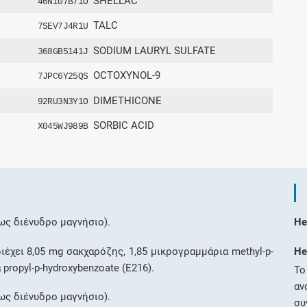
SHELLAC
46N107B71O
TALC
7SEV7J4R1U
SODIUM LAURYL SULFATE
368GB5141J
OCTOXYNOL-9
7JPC6Y25QS
DIMETHICONE
92RU3N3Y1O
SORBIC ACID
X045WJ989B
ως διένυδρο μαγνήσιο).
He
έχει 8,05 mg σακχαρόζης, 1,85 μικρογραμμάρια methyl-p-
He
propyl-p-hydroxybenzoate (E216).
Το
αν
ως διένυδρο μαγνήσιο).
συ