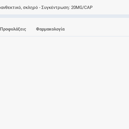
Ελέγξτε την αγωγή σας για αντενδείξεις και
οανθεκτικό, σκληρό
Συγκέντρωση
20MG/CAP
αλληλεπιδράσεις μεταξύ των φαρμάκων
Προφυλάξεις
Φαρμακολογία
Οι συνταγές μου
Αποθηκεύστε τις συνταγές σας και
μοιραστείτε τις εύκολα και με ασφάλεια
Μητρότητα και φάρμακα
Ενημερωθείτε για την ασφάλεια χορήγησης
ενός φαρμάκου κατά τη διάρκεια της
εγκυμοσύνης ή του θηλασμού