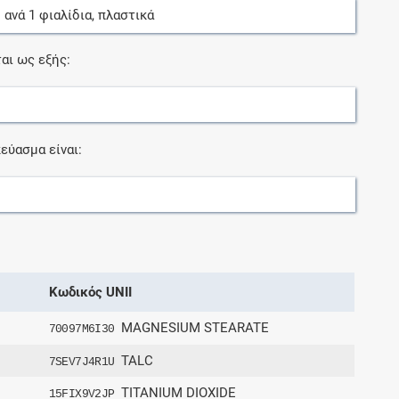
ο
ανά
1
φιαλίδια, πλαστικά
αι ως εξής:
εύασμα είναι:
Κωδικός UNII
MAGNESIUM STEARATE
70097M6I30
TALC
7SEV7J4R1U
TITANIUM DIOXIDE
15FIX9V2JP