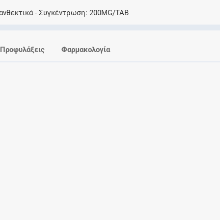
Ελέγξτε την αγωγή σας για αντενδείξεις και
ανθεκτικά
Συγκέντρωση
200MG/TAB
αλληλεπιδράσεις μεταξύ των φαρμάκων
Προφυλάξεις
Φαρμακολογία
Οι συνταγές μου
Αποθηκεύστε τις συνταγές σας και
μοιραστείτε τις εύκολα και με ασφάλεια
Μητρότητα και φάρμακα
Ενημερωθείτε για την ασφάλεια χορήγησης
ενός φαρμάκου κατά τη διάρκεια της
εγκυμοσύνης ή του θηλασμού