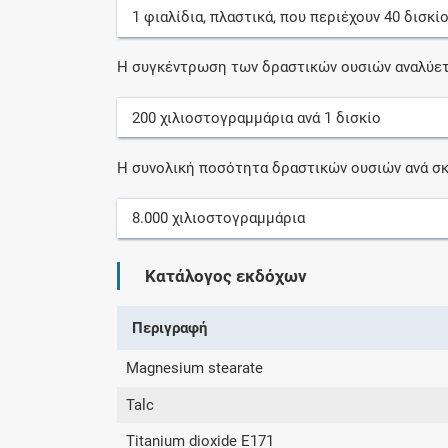
1
φιαλίδια, πλαστικά
, που περιέχουν
40
δισκί
Η συγκέντρωση των δραστικών ουσιών αναλύετ
200
χιλιοστογραμμάρια
ανά
1
δισκίο
Η συνολική ποσότητα δραστικών ουσιών ανά σκ
8.000
χιλιοστογραμμάρια
Κατάλογος εκδόχων
Περιγραφή
Magnesium stearate
Talc
Titanium dioxide E171