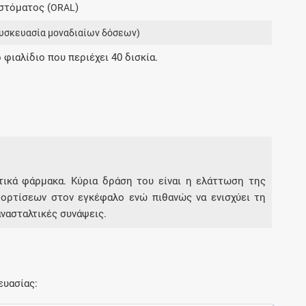
στόματος (
)
ORAL
Μοιραζόμαστε μαζί σας γεγονότα της
πορείας του Galinos.gr από το 2011 μέχρι
υσκευασία μοναδιαίων δόσεων)
σήμερα
 φιαλίδιο που περιέχει 40 δισκία.
τικά φάρμακα. Κύρια δράση του είναι η ελάττωση της
ορτίσεων στον εγκέφαλο ενώ πιθανώς να ενισχύει τη
νασταλτικές συνάψεις.
ευασίας: