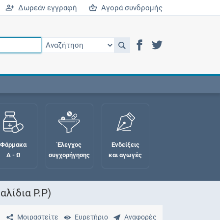
Δωρεάν εγγραφή
Αγορά συνδρομής
Φάρμακα
Έλεγχος
Ενδείξεις
Α - Ω
συγχορήγησης
και αγωγές
αλίδια P.P)
Μοιραστείτε
Ευρετήριο
Αναφορές