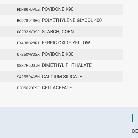
POVIDONE K90
RDH86HJV5Z
POLYETHYLENE GLYCOL 400
B697894SGQ
STARCH, CORN
O8232NY3SJ
FERRIC OXIDE YELLOW
EX438O2MRT
POVIDONE K30
U725QWY32X
DIMETHYL PHTHALATE
08X7F5UDJM
CALCIUM SILICATE
S4255P4G5M
CELLACEFATE
F2O5O2OI9F
DE