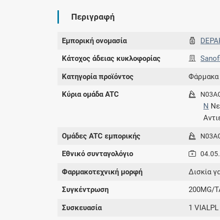
Περιγραφή
Εμπορική ονομασία
DEPA
Κάτοχος άδειας κυκλοφορίας
Sanof
Κατηγορία προϊόντος
Φάρμακα
Κύρια ομάδα ATC
N03A
N
Νε
Αντι
Ομάδες ATC εμπορικής
N03A
Εθνικό συνταγολόγιο
04.05
Φαρμακοτεχνική μορφή
Δισκία γ
Συγκέντρωση
200MG/T
Συσκευασία
1 VIALPL