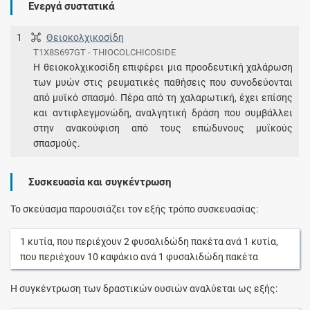
Ενεργά συστατικά
1
Θειοκολχικοσίδη
T1X8S697GT - THIOCOLCHICOSIDE
Η θειοκολχικοσίδη επιφέρει μια προοδευτική χαλάρωση
των μυών στις ρευματικές παθήσεις που συνοδεύονται
από μυϊκό σπασμό. Πέρα από τη χαλαρωτική, έχει επίσης
και αντιφλεγμονώδη, αναλγητική δράση που συμβάλλει
στην ανακούφιση από τους επώδυνους μυϊκούς
σπασμούς.
Συσκευασία και συγκέντρωση
Το σκεύασμα παρουσιάζει τον εξής τρόπο συσκευασίας:
1
κυτία
, που περιέχουν
2
φυσαλιδώδη πακέτα
ανά
1
κυτία
,
που περιέχουν
10
καψάκιο
ανά
1
φυσαλιδώδη πακέτα
Η συγκέντρωση των δραστικών ουσιών αναλύεται ως εξής: