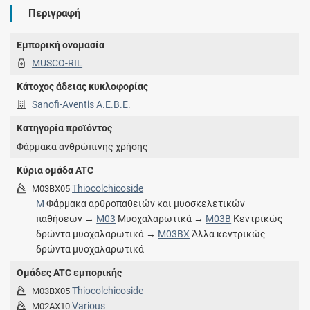
Περιγραφή
Εμπορική ονομασία
MUSCO-RIL
Κάτοχος άδειας κυκλοφορίας
Sanofi-Aventis Α.Ε.Β.Ε.
Κατηγορία προϊόντος
Φάρμακα ανθρώπινης χρήσης
Κύρια ομάδα ATC
Thiocolchicoside
M03BX05
M
Φάρμακα αρθροπαθειών και μυοσκελετικών
παθήσεων →
M03
Μυοχαλαρωτικά →
M03B
Κεντρικώς
δρώντα μυοχαλαρωτικά →
M03BX
Άλλα κεντρικώς
δρώντα μυοχαλαρωτικά
Ομάδες ATC εμπορικής
Thiocolchicoside
M03BX05
Various
M02AX10