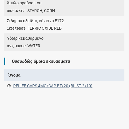
Άμυλο αραβοσίτου
STARCH, CORN
O8232NY3SJ
Σιδήρου οξείδιο, κόκκινο E172
FERRIC OXIDE RED
1K09F3G675
Ύδωρ κεκαθαρμένο
WATER
059QF0KO0R
Ουσιωδώς όμοια σκευάσματα
Όνομα
RELIEF CAPS 4MG/CAP BTx20 (BLIST 2x10)