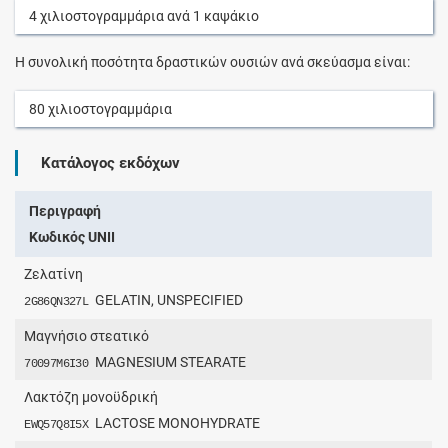
4
χιλιοστογραμμάρια
ανά
1
καψάκιο
Η συνολική ποσότητα δραστικών ουσιών ανά σκεύασμα είναι:
80
χιλιοστογραμμάρια
Κατάλογος εκδόχων
Περιγραφή
Κωδικός UNII
Ζελατίνη
GELATIN, UNSPECIFIED
2G86QN327L
Μαγνήσιο στεατικό
MAGNESIUM STEARATE
70097M6I30
Λακτόζη μονοϋδρική
LACTOSE MONOHYDRATE
EWQ57Q8I5X