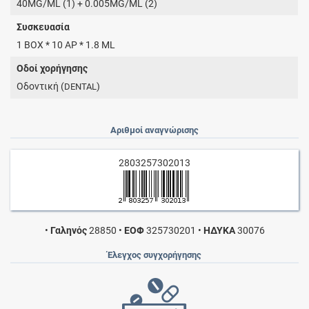
40MG/ML (1) + 0.005MG/ML (2)
Συσκευασία
1 BOX * 10 AP * 1.8 ML
Οδοί χορήγησης
Οδοντική (
)
DENTAL
Αριθμοί αναγνώρισης
2803257302013
•
Γαληνός
28850
•
ΕΟΦ
325730201
•
ΗΔΥΚΑ
30076
Έλεγχος συγχορήγησης