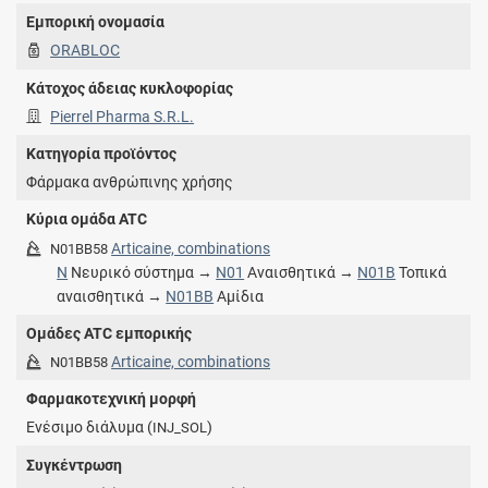
Εμπορική ονομασία
ORABLOC
Κάτοχος άδειας κυκλοφορίας
Pierrel Pharma S.R.L.
Κατηγορία προϊόντος
Φάρμακα ανθρώπινης χρήσης
Κύρια ομάδα ATC
Articaine, combinations
N01BB58
N
Νευρικό σύστημα →
N01
Αναισθητικά →
N01B
Τοπικά
αναισθητικά →
N01BB
Αμίδια
Ομάδες ATC εμπορικής
Articaine, combinations
N01BB58
Φαρμακοτεχνική μορφή
Ενέσιμο διάλυμα (
)
INJ_SOL
Συγκέντρωση