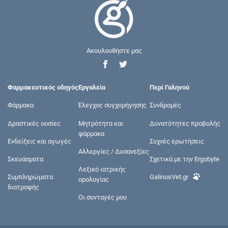
Ακουλουθήστε μας
Φαρμακευτικός οδηγός
Εργαλεία
Περί Γαληνού
Φάρμακα
Έλεγχος συγχορήγησης
Συνδρομές
Δραστικές ουσίες
Μητρότητα και
Δυνατότητες προβολής
φάρμακα
Ενδείξεις και αγωγές
Συχνές ερωτήσεις
Αλλεργίες / Δυσανεξίες
Σκευάσματα
Σχετικά με την Ergobyte
Λεξικό ιατρικής
Συμπληρώματα
GalinosVet.gr
ορολογίας
διατροφής
Οι συνταγές μου