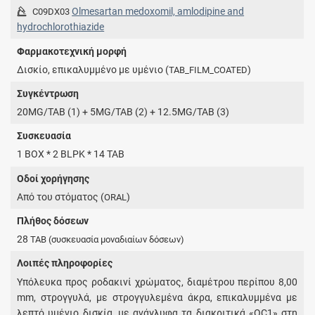
Olmesartan medoxomil, amlodipine and
C09DX03
hydrochlorothiazide
Φαρμακοτεχνική μορφή
Δισκίο, επικαλυμμένο με υμένιο (
)
TAB_FILM_COATED
Συγκέντρωση
20MG/TAB (1) + 5MG/TAB (2) + 12.5MG/TAB (3)
Συσκευασία
1 BOX * 2 BLPK * 14 TAB
Οδοί χορήγησης
Από του στόματος (
)
ORAL
Πλήθος δόσεων
28
TAB
(συσκευασία μοναδιαίων δόσεων)
Λοιπές πληροφορίες
Υπόλευκα προς ροδακινί χρώματος, διαμέτρου περίπου 8,00
mm, στρογγυλά, με στρογγυλεμένα άκρα, επικαλυμμένα με
λεπτό υμένιο δισκία, με ανάγλυφα τα διακριτικά «OC1» στη