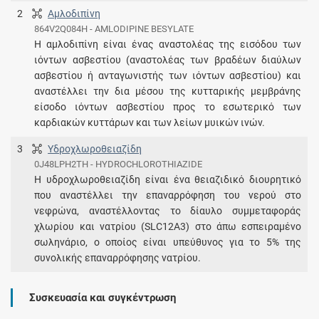
2
Αμλοδιπίνη
864V2Q084H - AMLODIPINE BESYLATE
Η αμλοδιπίνη είναι ένας αναστολέας της εισόδου των
ιόντων ασβεστίου (αναστολέας των βραδέων διαύλων
ασβεστίου ή ανταγωνιστής των ιόντων ασβεστίου) και
αναστέλλει την δια μέσου της κυτταρικής μεμβράνης
είσοδο ιόντων ασβεστίου προς το εσωτερικό των
καρδιακών κυττάρων και των λείων μυικών ινών.
3
Υδροχλωροθειαζίδη
0J48LPH2TH - HYDROCHLOROTHIAZIDE
Η υδροχλωροθειαζίδη είναι ένα θειαζιδικό διουρητικό
που αναστέλλει την επαναρρόφηση του νερού στο
νεφρώνα, αναστέλλοντας το δίαυλο συμμεταφοράς
χλωρίου και νατρίου (SLC12A3) στο άπω εσπειραμένο
σωληνάριο, ο οποίος είναι υπεύθυνος για το 5% της
συνολικής επαναρρόφησης νατρίου.
Συσκευασία και συγκέντρωση