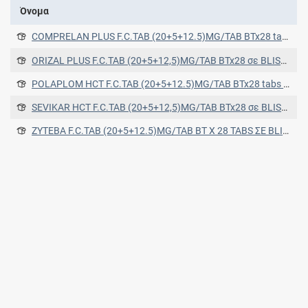
Όνομα
COMPRELAN PLUS F.C.TAB (20+5+12.5)MG/TAB BTx28 tabs σε blister (AL/AL)
ORIZAL PLUS F.C.TAB (20+5+12,5)MG/TAB BTx28 σε BLISTERS (Laminated polyamide/Alu/PVC/Alu) σε BLISTERS (Laminated polyamide/Alu/PVC/Alu)
POLAPLOM HCT F.C.TAB (20+5+12.5)MG/TAB BTx28 tabs σε Blisters (OPA/Alu/PVC/Alu)
SEVIKAR HCT F.C.TAB (20+5+12,5)MG/TAB BTx28 σε BLISTERS (Laminated polyamide/Alu/PVC/Alu) σε BLISTERS (Laminated polyamide/Alu/PVC/Alu)
ZYTEBA F.C.TAB (20+5+12.5)MG/TAB BT X 28 TABS ΣΕ BLISTER (OPA/AL/PVC-AL FOIL)