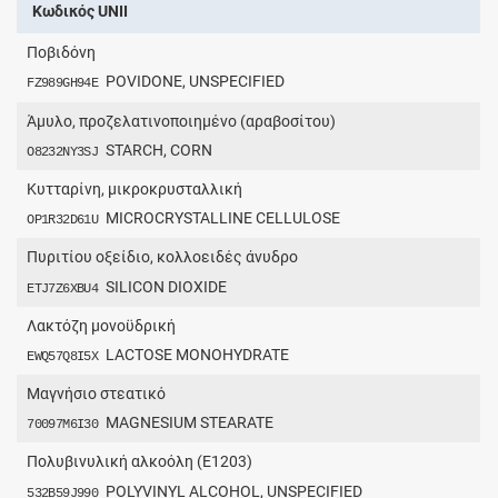
Κωδικός UNII
Ποβιδόνη
POVIDONE, UNSPECIFIED
FZ989GH94E
Άμυλο, προζελατινοποιημένο (αραβοσίτου)
STARCH, CORN
O8232NY3SJ
Κυτταρίνη, μικροκρυσταλλική
MICROCRYSTALLINE CELLULOSE
OP1R32D61U
Πυριτίου οξείδιο, κολλοειδές άνυδρο
SILICON DIOXIDE
ETJ7Z6XBU4
Λακτόζη μονοϋδρική
LACTOSE MONOHYDRATE
EWQ57Q8I5X
Μαγνήσιο στεατικό
MAGNESIUM STEARATE
70097M6I30
Πολυβινυλική αλκοόλη (E1203)
POLYVINYL ALCOHOL, UNSPECIFIED
532B59J990