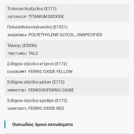
Τιτανίου διοξείδιο (E171)
TITANIUM DIOXIDE
15FIX9V2JP
Πολυαιθυλενογλυκόλη (E1521)
POLYETHYLENE GLYCOL, UNSPECIFIED
3WJQ0SDW1A
Τάλκης (E553b)
TALC
7SEV7J4R1U
Σιδήρου οξείδιο κίτρινο (E172)
FERRIC OXIDE YELLOW
EX438O2MRT
Σιδήρου οξείδιο μέλαν (E172)
FERROSOFERRIC OXIDE
XM0M87F357
Σιδήρου οξείδιο ερυθρό (E172)
FERRIC OXIDE RED
1K09F3G675
Ουσιωδώς όμοια σκευάσματα