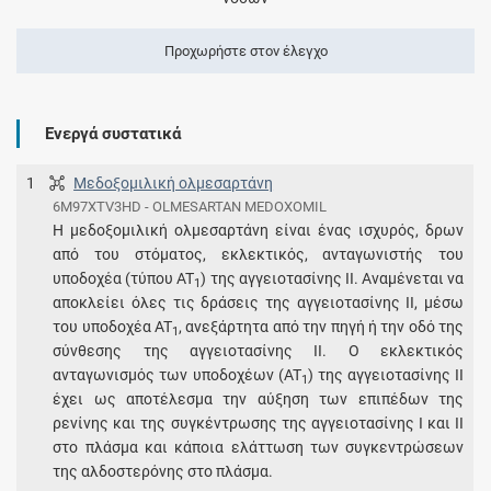
Προχωρήστε στον έλεγχο
Ενεργά συστατικά
1
Μεδοξομιλική ολμεσαρτάνη
6M97XTV3HD - OLMESARTAN MEDOXOMIL
Η μεδοξομιλική ολμεσαρτάνη είναι ένας ισχυρός, δρων
από του στόματος, εκλεκτικός, ανταγωνιστής του
υποδοχέα (τύπου AT
) της αγγειοτασίνης ΙΙ. Αναμένεται να
1
αποκλείει όλες τις δράσεις της αγγειοτασίνης ΙΙ, μέσω
του υποδοχέα AT
, ανεξάρτητα από την πηγή ή την οδό της
1
σύνθεσης της αγγειοτασίνης ΙΙ. Ο εκλεκτικός
ανταγωνισμός των υποδοχέων (AT
) της αγγειοτασίνης ΙΙ
1
έχει ως αποτέλεσμα την αύξηση των επιπέδων της
ρενίνης και της συγκέντρωσης της αγγειοτασίνης Ι και ΙΙ
στο πλάσμα και κάποια ελάττωση των συγκεντρώσεων
της αλδοστερόνης στο πλάσμα.