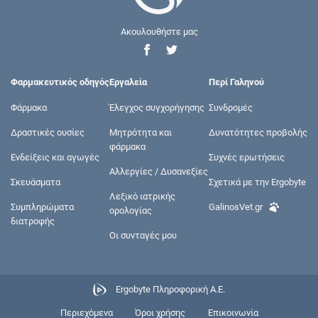
Ακουλουθήστε μας
Φαρμακευτικός οδηγός
Εργαλεία
Περί Γαληνού
Φάρμακα
Έλεγχος συγχορήγησης
Συνδρομές
Δραστικές ουσίες
Μητρότητα και
Δυνατότητες προβολής
φάρμακα
Ενδείξεις και αγωγές
Συχνές ερωτήσεις
Αλλεργίες / Δυσανεξίες
Σκευάσματα
Σχετικά με την Ergobyte
Λεξικό ιατρικής
Συμπληρώματα
GalinosVet.gr
ορολογίας
διατροφής
Οι συνταγές μου
Ergobyte Πληροφορική Α.Ε.
Περιεχόμενα
Όροι χρήσης
Επικοινωνία