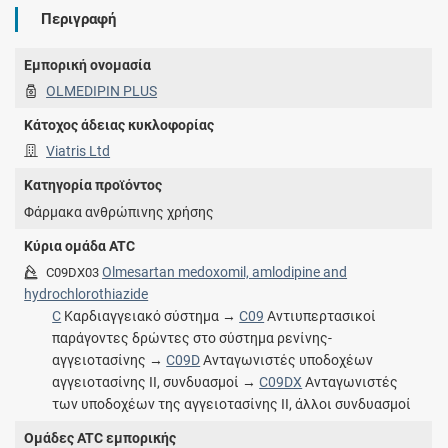
Περιγραφή
Εμπορική ονομασία
OLMEDIPIN PLUS
Κάτοχος άδειας κυκλοφορίας
Viatris Ltd
Κατηγορία προϊόντος
Φάρμακα ανθρώπινης χρήσης
Κύρια ομάδα ATC
Olmesartan medoxomil, amlodipine and
C09DX03
hydrochlorothiazide
C
Καρδιαγγειακό σύστημα →
C09
Αντιυπερτασικοί
παράγοντες δρώντες στο σύστημα ρενίνης-
αγγειοτασίνης →
C09D
Ανταγωνιστές υποδοχέων
αγγειοτασίνης ΙΙ, συνδυασμοί →
C09DX
Ανταγωνιστές
των υποδοχέων της αγγειοτασίνης ΙΙ, άλλοι συνδυασμοί
Ομάδες ATC εμπορικής