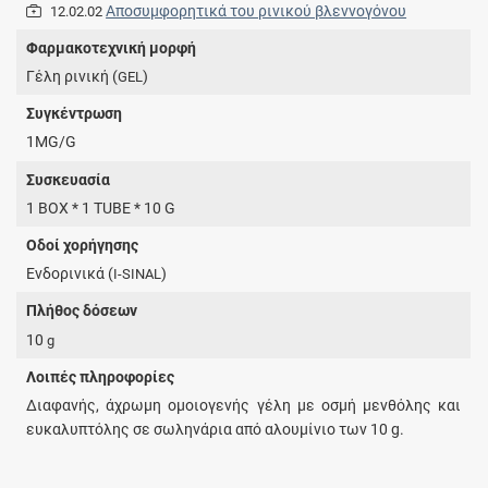
Αποσυμφορητικά του ρινικού βλεννογόνου
12.02.02
Φαρμακοτεχνική μορφή
Γέλη ρινική (
)
GEL
Συγκέντρωση
1MG/G
Συσκευασία
1 BOX * 1 TUBE * 10 G
Οδοί χορήγησης
Ενδορινικά (
)
I-SINAL
Πλήθος δόσεων
10
g
Λοιπές πληροφορίες
Διαφανής, άχρωμη ομοιογενής γέλη με οσμή μενθόλης και
ευκαλυπτόλης σε σωληνάρια από αλουμίνιο των 10 g.