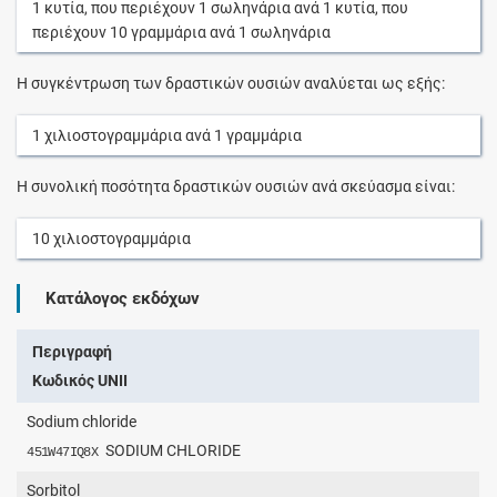
1
κυτία
, που περιέχουν
1
σωληνάρια
ανά
1
κυτία
, που
περιέχουν
10
γραμμάρια
ανά
1
σωληνάρια
Η συγκέντρωση των δραστικών ουσιών αναλύεται ως εξής:
1
χιλιοστογραμμάρια
ανά
1
γραμμάρια
Η συνολική ποσότητα δραστικών ουσιών ανά σκεύασμα είναι:
10
χιλιοστογραμμάρια
Κατάλογος εκδόχων
Περιγραφή
Κωδικός UNII
Sodium chloride
SODIUM CHLORIDE
451W47IQ8X
Sorbitol