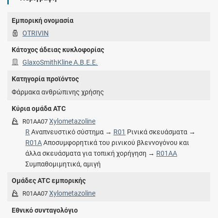
Εμπορική ονομασία
OTRIVIN
Κάτοχος άδειας κυκλοφορίας
GlaxoSmithKline Α.Β.Ε.Ε.
Κατηγορία προϊόντος
Φάρμακα ανθρώπινης χρήσης
Κύρια ομάδα ATC
Xylometazoline
R01AA07
R
Αναπνευστικό σύστημα →
R01
Ρινικά σκευάσματα →
R01A
Αποσυμφορητικά του ρινικού βλεννογόνου και
άλλα σκευάσματα για τοπική χορήγηση →
R01AA
Συμπαθομιμητικά, αμιγή
Ομάδες ATC εμπορικής
Xylometazoline
R01AA07
Εθνικό συνταγολόγιο