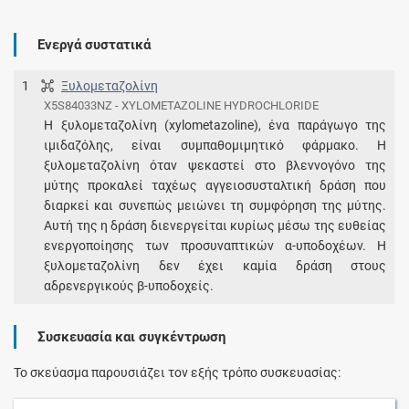
Ενεργά συστατικά
1
Ξυλομεταζολίνη
X5S84033NZ - XYLOMETAZOLINE HYDROCHLORIDE
Η ξυλομεταζολίνη (xylometazoline), ένα παράγωγο της
ιμιδαζόλης, είναι συμπαθομιμητικό φάρμακο. Η
ξυλομεταζολίνη όταν ψεκαστεί στο βλεννογόνο της
μύτης προκαλεί ταχέως αγγειοσυσταλτική δράση που
διαρκεί και συνεπώς μειώνει τη συμφόρηση της μύτης.
Αυτή της η δράση διενεργείται κυρίως μέσω της ευθείας
ενεργοποίησης των προσυναπτικών α-υποδοχέων. Η
ξυλομεταζολίνη δεν έχει καμία δράση στους
αδρενεργικούς β-υποδοχείς.
Συσκευασία και συγκέντρωση
Το σκεύασμα παρουσιάζει τον εξής τρόπο συσκευασίας: