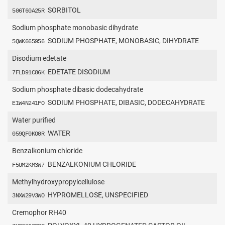
SORBITOL
506T60A25R
Sodium phosphate monobasic dihydrate
SODIUM PHOSPHATE, MONOBASIC, DIHYDRATE
5QWK665956
Disodium edetate
EDETATE DISODIUM
7FLD91C86K
Sodium phosphate dibasic dodecahydrate
SODIUM PHOSPHATE, DIBASIC, DODECAHYDRATE
E1W4N241FO
Water purified
WATER
059QF0KO0R
Benzalkonium chloride
BENZALKONIUM CHLORIDE
F5UM2KM3W7
Methylhydroxypropylcellulose
HYPROMELLOSE, UNSPECIFIED
3NXW29V3WO
Cremophor RH40