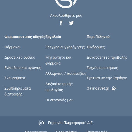
Ακουλουθήστε μας
Φαρμακευτικός οδηγός
Εργαλεία
Περί Γαληνού
Φάρμακα
Έλεγχος συγχορήγησης
Συνδρομές
Δραστικές ουσίες
Μητρότητα και
Δυνατότητες προβολής
φάρμακα
Ενδείξεις και αγωγές
Συχνές ερωτήσεις
Αλλεργίες / Δυσανεξίες
Σκευάσματα
Σχετικά με την Ergobyte
Λεξικό ιατρικής
Συμπληρώματα
GalinosVet.gr
ορολογίας
διατροφής
Οι συνταγές μου
Ergobyte Πληροφορική Α.Ε.