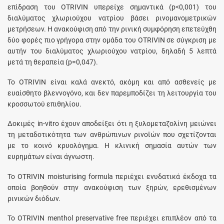
επίδραση του OTRIVIN υπερείχε σημαντικά (p<0,001) του
διαλύματος χλωριούχου νατρίου βάσει ρινομανομετρικών
μετρήσεων. Η ανακούφιση από την ρινική συμφόρηση επετεύχθη
δύο φορές πιο γρήγορα στην ομάδα του OTRIVIN σε σύγκριση με
αυτήν του διαλύματος χλωριούχου νατρίου, δηλαδή 5 λεπτά
μετά τη θεραπεία (p=0,047).
Το OTRIVIN είναι καλά ανεκτό, ακόμη και από ασθενείς με
ευαίσθητο βλεννογόνο, και δεν παρεμποδίζει τη λειτουργία του
κροσσωτού επιθηλίου.
Δοκιμές in-vitro έχουν αποδείξει ότι η ξυλομεταζολίνη μειώνει
τη μεταδοτικότητα των ανθρώπινων ρινοϊών που σχετίζονται
με το κοινό κρυολόγημα. Η κλινική σημασία αυτών των
ευρημάτων είναι άγνωστη.
Το OTRIVIN moisturising formula περιέχει ενυδατικά έκδοχα τα
οποία βοηθούν στην ανακούφιση των ξηρών, ερεθισμένων
ρινικών διόδων.
Το OTRIVIN menthol preservative free περιέχει επιπλέον από τα