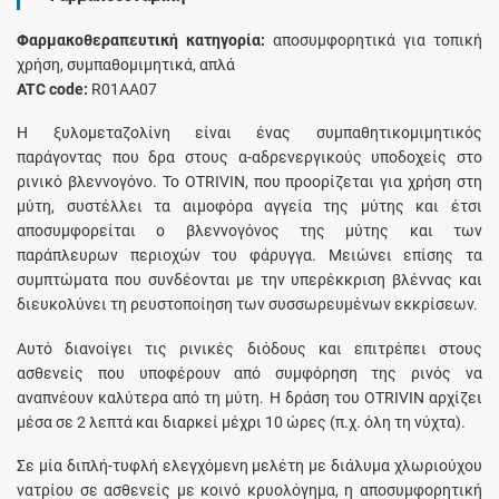
Φαρμακοθεραπευτική κατηγορία:
αποσυμφορητικά για τοπική
χρήση, συμπαθομιμητικά, απλά
ATC code:
R01AA07
Η ξυλομεταζολίνη είναι ένας συμπαθητικομιμητικός
παράγοντας που δρα στους α-αδρενεργικούς υποδοχείς στο
ρινικό βλεννογόνο. Το OTRIVIN, που προορίζεται για χρήση στη
μύτη, συστέλλει τα αιμοφόρα αγγεία της μύτης και έτσι
αποσυμφορείται ο βλεννογόνος της μύτης και των
παράπλευρων περιοχών του φάρυγγα. Μειώνει επίσης τα
συμπτώματα που συνδέονται με την υπερέκκριση βλέννας και
διευκολύνει τη ρευστοποίηση των συσσωρευμένων εκκρίσεων.
Αυτό διανοίγει τις ρινικές διόδους και επιτρέπει στους
ασθενείς που υποφέρουν από συμφόρηση της ρινός να
αναπνέουν καλύτερα από τη μύτη. Η δράση του OTRIVIN αρχίζει
μέσα σε 2 λεπτά και διαρκεί μέχρι 10 ώρες (π.χ. όλη τη νύχτα).
Σε μία διπλή-τυφλή ελεγχόμενη μελέτη με διάλυμα χλωριούχου
νατρίου σε ασθενείς με κοινό κρυολόγημα, η αποσυμφορητική