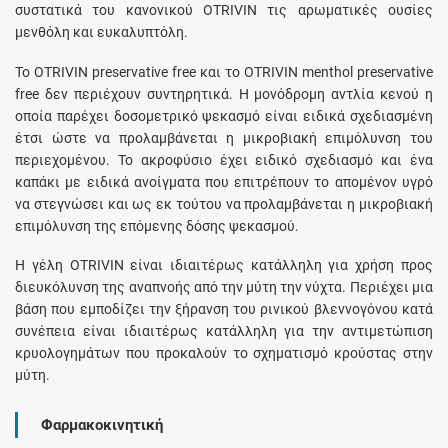
συστατικά του κανονικού OTRIVIN τις αρωματικές ουσίες
μενθόλη και ευκαλυπτόλη.
To OTRIVIN preservative free και το OTRIVIN menthol preservative
free δεν περιέχουν συντηρητικά. Η μονόδρομη αντλία κενού η
οποία παρέχει δοσομετρικό ψεκασμό είναι ειδικά σχεδιασμένη
έτσι ώστε να προλαμβάνεται η μικροβιακή επιμόλυνση του
περιεχομένου. Το ακροφύσιο έχει ειδικό σχεδιασμό και ένα
καπάκι με ειδικά ανοίγματα που επιτρέπουν το απομένον υγρό
να στεγνώσει και ως εκ τούτου να προλαμβάνεται η μικροβιακή
επιμόλυνση της επόμενης δόσης ψεκασμού.
Η γέλη OTRIVIN είναι ιδιαιτέρως κατάλληλη για χρήση προς
διευκόλυνση της αναπνοής από την μύτη την νύχτα. Περιέχει μια
βάση που εμποδίζει την ξήρανση του ρινικού βλεννογόνου κατά
συνέπεια είναι ιδιαιτέρως κατάλληλη για την αντιμετώπιση
κρυολογημάτων που προκαλούν το σχηματισμό κρούστας στην
μύτη.
Φαρμακοκινητική