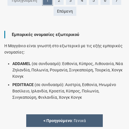
Προηγούμενη
1
2
3
4
5
6
7
Επόμενη
Εμπορικές ονομασίες εξωτερικού
Η Μαγγάνιο είναι γνωστή στο εξωτερικό με τις εξής εμπορικές
ονομασίες:
ADDAMEL
(σε συνδυασμό): Εσθονία, Κύπρος, Λιθουανία, Νέα
Ζηλανδία, Πολωνία, Ρουμανία, Σινγκαπούρη, Τουρκία, Χονγκ
Κονγκ
PEDITRACE
(σε συνδυασμό): Αυστρία, Εσθονία, Ηνωμένο
Βασίλειο, Ιρλανδία, Κροατία, Κύπρος, Πολωνία,
Σινγκαπούρη, Φινλανδία, Χονγκ Κονγκ
<
Προηγούμενο
: Γενικά