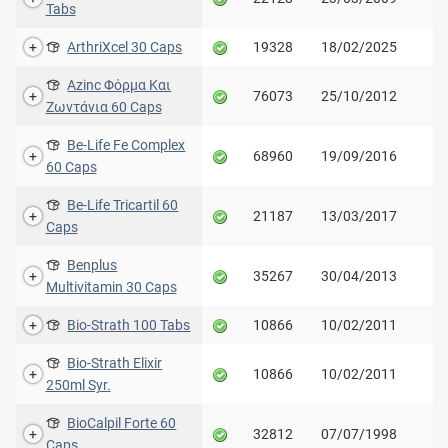
Tabs
ArthriXcel 30 Caps
19328
18/02/2025
Azinc Φόρμα Και
76073
25/10/2012
Ζωντάνια 60 Caps
Be-Life Fe Complex
68960
19/09/2016
60 Caps
Be-Life Tricartil 60
21187
13/03/2017
Caps
Benplus
35267
30/04/2013
Multivitamin 30 Caps
Bio-Strath 100 Tabs
10866
10/02/2011
Bio-Strath Elixir
10866
10/02/2011
250ml Syr.
BioCalpil Forte 60
32812
07/07/1998
Caps