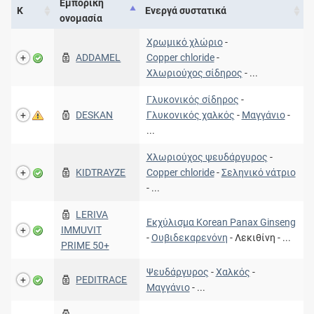
Εμπορική
Κ
Ενεργά συστατικά
ονομασία
Χρωμικό χλώριο
-
ADDAMEL
Copper chloride
-
Χλωριούχος σίδηρος
- ...
Γλυκονικός σίδηρος
-
DESKAN
Γλυκονικός χαλκός
-
Μαγγάνιο
-
...
Χλωριούχος ψευδάργυρος
-
KIDTRAYZE
Copper chloride
-
Σεληνικό νάτριο
- ...
LERIVA
Εκχύλισμα Korean Panax Ginseng
IMMUVIT
-
Ουβιδεκαρενόνη
- Λεκιθίνη - ...
PRIME 50+
Ψευδάργυρος
-
Χαλκός
-
PEDITRACE
Μαγγάνιο
- ...