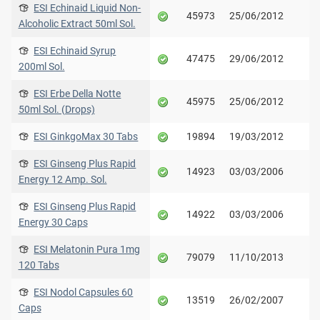
ESI Echinaid Liquid Non-
45973
25/06/2012
Alcoholic Extract 50ml Sol.
ESI Echinaid Syrup
47475
29/06/2012
200ml Sol.
ESI Erbe Della Notte
45975
25/06/2012
50ml Sol. (Drops)
ESI GinkgoMax 30 Tabs
19894
19/03/2012
ESI Ginseng Plus Rapid
14923
03/03/2006
Energy 12 Amp. Sol.
ESI Ginseng Plus Rapid
14922
03/03/2006
Energy 30 Caps
ESI Melatonin Pura 1mg
79079
11/10/2013
120 Tabs
ESI Nodol Capsules 60
13519
26/02/2007
Caps