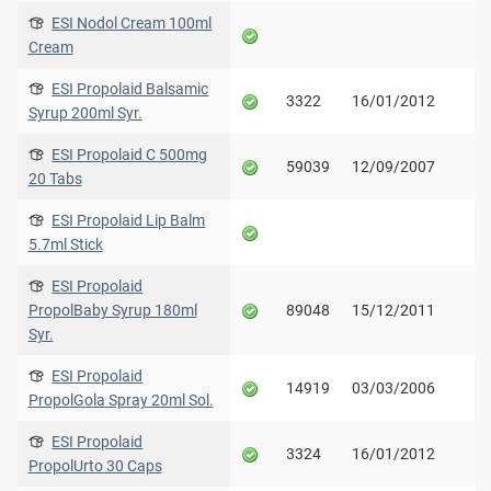
ESI Nodol Cream 100ml
Cream
ESI Propolaid Balsamic
3322
16/01/2012
Syrup 200ml Syr.
ESI Propolaid C 500mg
59039
12/09/2007
20 Tabs
ESI Propolaid Lip Balm
5.7ml Stick
ESI Propolaid
PropolBaby Syrup 180ml
89048
15/12/2011
Syr.
ESI Propolaid
14919
03/03/2006
PropolGola Spray 20ml Sol.
ESI Propolaid
3324
16/01/2012
PropolUrto 30 Caps