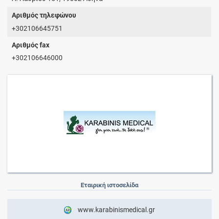
Αριθμός τηλεφώνου
+302106645751
Αριθμός fax
+302106646000
Εταιρική ιστοσελίδα
www.karabinismedical.gr