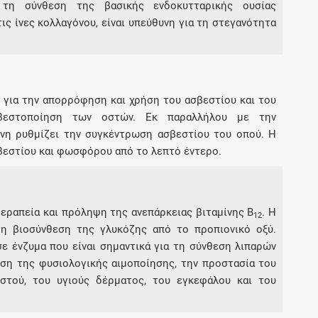
 τη σύνθεση της βασικής ενδοκυτταρικής ουσίας
τις ίνες κολλαγόνου, είναι υπεύθυνη για τη στεγανότητα
ή για την απορρόφηση και χρήση του ασβεστίου και του
βεστοποίηση των οστών. Εκ παραλλήλου με την
ίνη ρυθμίζει την συγκέντρωση ασβεστίου του οπού. Η
βεστίου και φωσφόρου από το λεπτό έντερο.
εραπεία και πρόληψη της ανεπάρκειας βιταμίνης Β
. Η
12
τη βιοσύνθεση της γλυκόζης από το προπιονικό οξύ.
ε ένζυμα που είναι σημαντικά για τη σύνθεση λιπαρών
ηση της φυσιολογικής αιμοποίησης, την προστασία του
ιστού, του υγιούς δέρματος, του εγκεφάλου και του