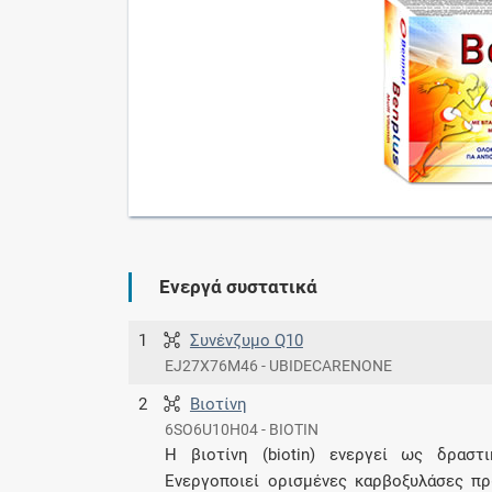
Ενεργά συστατικά
1
Συνένζυμο Q10
EJ27X76M46 - UBIDECARENONE
2
Βιοτίνη
6SO6U10H04 - BIOTIN
Η βιοτίνη (biotin) ενεργεί ως δραστ
Ενεργοποιεί ορισμένες καρβοξυλάσες πρ