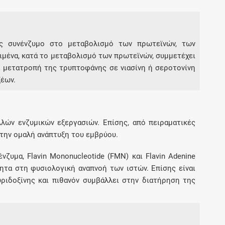
 ως συνένζυμο στο μεταβολισμό των πρωτεϊνών, των
ιμένα, κατά το μεταβολισμό των πρωτεϊνών, συμμετέχει
 μετατροπή της τρυπτοφάνης σε νιασίνη ή σεροτονίνη
ξέων.
λλών ενζυμικών εξεργασιών. Επίσης, από πειραματικές
α την ομαλή ανάπτυξη του εμβρύου.
ζυμα, Flavin Mononucleotide (FMN) και Flavin Adenine
ίτητα στη φυσιολογική αναπνοή των ιστών. Επίσης είναι
ριδοξίνης και πιθανόν συμβάλλει στην διατήρηση της