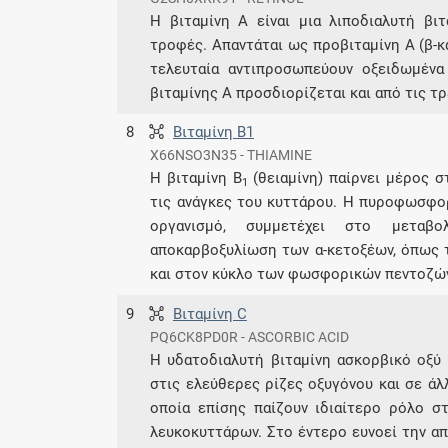
Η βιταμίνη Α είναι μια λιποδιαλυτή βι
τροφές. Απαντάται ως προβιταμίνη Α (β-κα
τελευταία αντιπροσωπεύουν οξειδωμένα
βιταμίνης Α προσδιορίζεται και από τις τ
8
Βιταμίνη Β1
X66NSO3N35 - THIAMINE
Η βιταμίνη Β
(θειαμίνη) παίρνει μέρος σ
1
τις ανάγκες του κυττάρου. Η πυροφωσφορ
οργανισμό, συμμετέχει στο μεταβ
αποκαρβοξυλίωση των α-κετοξέων, όπως τ
και στον κύκλο των φωσφορικών πεντοζώ
9
Βιταμίνη C
PQ6CK8PD0R - ASCORBIC ACID
Η υδατοδιαλυτή βιταμίνη ασκορβικό οξύ 
στις ελεύθερες ρίζες οξυγόνου και σε ά
οποία επίσης παίζουν ιδιαίτερο ρόλο σ
λευκοκυττάρων. Στο έντερο ευνοεί την α