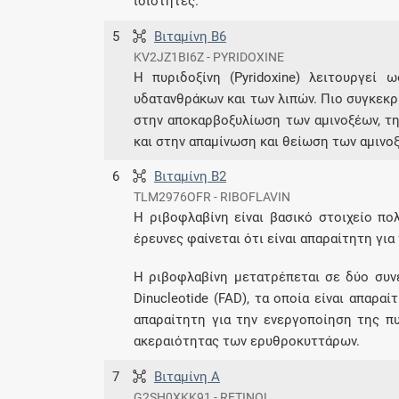
ιδιότητες.
5
Βιταμίνη Β6
KV2JZ1BI6Z - PYRIDOXINE
Η πυριδοξίνη (Pyridoxine) λειτουργεί
υδατανθράκων και των λιπών. Πιο συγκεκρ
στην αποκαρβοξυλίωση των αμινοξέων, τη
και στην απαμίνωση και θείωση των αμινο
6
Βιταμίνη Β2
TLM2976OFR - RIBOFLAVIN
Η ριβοφλαβίνη είναι βασικό στοιχείο πο
έρευνες φαίνεται ότι είναι απαραίτητη γι
Η ριβοφλαβίνη μετατρέπεται σε δύο συνέν
Dinucleotide (FAD), τα οποία είναι απαρα
απαραίτητη για την ενεργοποίηση της πυ
ακεραιότητας των ερυθροκυττάρων.
7
Βιταμίνη Α
G2SH0XKK91 - RETINOL