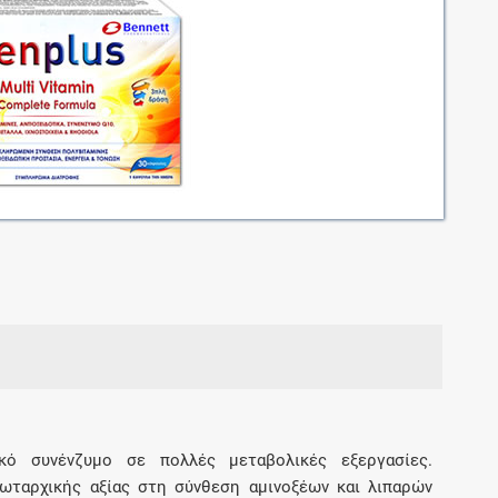
Μοιραζόμαστε μαζί σας γεγονότα της
πορείας του Galinos.gr από το 2011 μέχρι
σήμερα
ικό συνένζυμο σε πολλές μεταβολικές εξεργασίες.
ωταρχικής αξίας στη σύνθεση αμινοξέων και λιπαρών