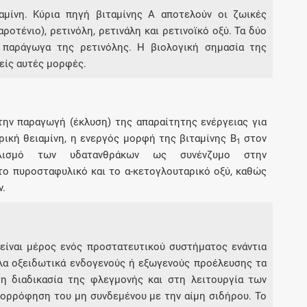
ταμίνη. Κύρια πηγή βιταμίνης Α αποτελούν οι ζωικές
ροτένιο), ρετινόλη, ρετινάλη και ρετινοϊκό οξύ. Τα δύο
 παράγωγα της ρετινόλης. Η βιολογική σημασία της
ρείς αυτές μορφές.
την παραγωγή (έκλυση) της απαραίτητης ενέργειας για
ική θειαμίνη, η ενεργός μορφή της βιταμίνης Β
στον
1
ολισμό των υδατανθράκων ως συνένζυμο στην
ο πυροσταφυλικό και το α-κετογλουταρικό οξύ, καθώς
ν.
είναι μέρος ενός προστατευτικού συστήματος ενάντια
λλα οξειδωτικά ενδογενούς ή εξωγενούς προέλευσης τα
τη διαδικασία της φλεγμονής και στη λειτουργία των
πορρόφηση του μη συνδεμένου με την αίμη σιδήρου. Το