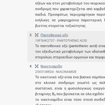
οξέων και στον μεταβολισμό του νευρικού
συνδρομή που χαρακτηρίζεται από καρβοξυ
παιδιά. Προσφάτως περιγράφτηκαν περιπ
ενήλικες σε μακροχρόνια παρεντερική 
βιοτίνη στερείται τοξικότητας.
3
Παντοθενικό οξύ
19F5HK2737 - PANTOTHENIC ACID
Το παντοθενικό οξύ (pantothenic acid) εί
τον οξειδωτικό μεταβολισμό των υδατανθ
στερολών, στεροειδών ορμονών και πορφυ
4
Νικοτιναμίδη
25X51I8RD4 - NIACINAMIDE
Το νικοτινικό οξύ είναι ένα βασικό σύμπλο
στο κλινικό σύνδρομο γνωστό ως πελλά
συστατικό, είναι η φυσιολογικώς ενεργ
βιταμίνης Β
που βρίσκεται σε όλα σχεδόν τ
3
το νικοτιναμίδιο είναι τόσο στενά συνδ