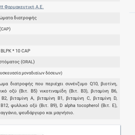
tt Φαρμακευτική A.E.
ώματα διατροφής
Συνδρομές
(
)
CAP
Μάθετε περισσότερα για τα οφέλη και τις
επιπλέον παροχές των συνδρομητικών
προγραμμάτων
3 BLPK * 10 CAP
στόματος (
)
ORAL
συσκευασία μοναδιαίων δόσεων)
Ενδείξεις και αγωγές
μα διατροφής που περιέχει συνένζυμο Q10, βιοτίνη,
Βρείτε θεραπευτικές ενδείξεις και αγωγές για
ικό οξύ (Βιτ. B5) νικοτιναμίδη (Βιτ. B3), βιταμίνη Β6,
νόσους, συμπτώματα και ιατρικές πράξεις
 Β2, βιταμίνη Α, βιταμίνη Β1, βιταμίνη C, βιταμίνη D,
Β12, φυλλικό οξύ (Βιτ. Β9), D alpha tocopherol (Βιτ. Ε),
μαγγάνιο, ψευδάργυρο και μαγνήσιο.
Γνωρίζατε ότι...