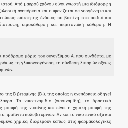
 ιστού. Από μακρού χρόνου είναι γνωστή μια ιδιόμορφη
λασική ανεπάρκεια και εμφανίζεται σε νεογέννητα και
τώσεις επίκτητης ένδειας σε βιοτίνη στα παιδιά και
διατροφή, αιμοκάθαρση και περιτοναϊκή κάθαρση. Η
ναι πρόδρομο μόριο του συνενζύμου Α, που συνδέεται με
ράκων, τη γλυκονεογένεση, τη σύνθεση λιπαρών οξέων,
ρινών.
κο της Β βιταμίνης (Β
), της οποίας η ανεπάρκεια οδηγεί
3
γρα. Το νικοτιναμίδιο (νιασιναμίδη), το δραστικό
ός μορφή της νιασίνης και είναι η χημική μορφή της
α προϊόντα πολυβιταμινών. Αν και το νικοτινικό οξύ και
εδεμένα χημικά, διαφέρουν κάπως στις φαρμακολογικές