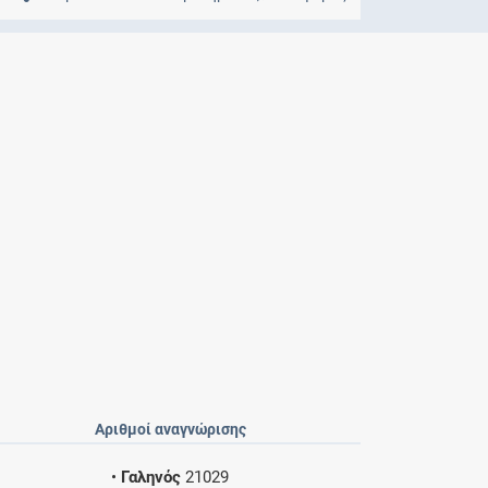
Μητρότητα
και φάρμακα
Αριθμοί αναγνώρισης
•
Γαληνός
21029