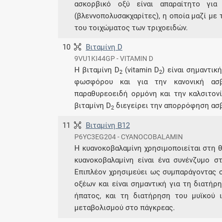
ασκορβικό οξύ είναι απαραίτητο για
(βλεννοπολυσακχαρίτες), η οποία μαζί με 
του τοιχώματος των τριχοειδών.
10
Βιταμίνη D
9VU1KI44GP - VITAMIN D
Η βιταμίνη D
(vitamin D
) είναι σημαντικ
2
2
φωσφόρου και για την κανονική ασ
παραθυρεοειδή ορμόνη και την καλσιτον
βιταμίνη D
διεγείρει την απορρόφηση ασ
2
11
Βιταμίνη Β12
P6YC3EG204 - CYANOCOBALAMIN
Η κυανοκοβαλαμίνη χρησιμοποιείται στη θ
κυανοκοβαλαμίνη είναι ένα συνένζυμο σ
Επιπλέον χρησιμεύει ως συμπαράγοντας σ
οξέων και είναι σημαντική για τη διατήρ
ήπατος, και τη διατήρηση του μυϊκού 
μεταβολισμού στο πάγκρεας.