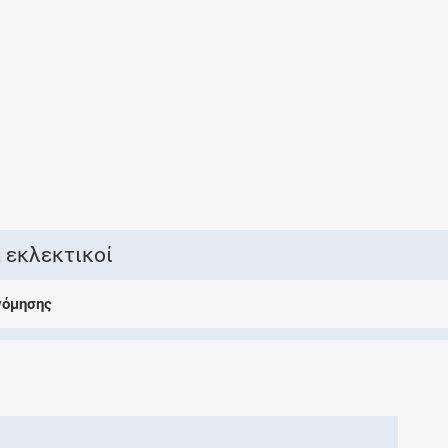
Ελέγξτε την αγωγή σας για αντενδείξεις και
αλληλεπιδράσεις μεταξύ των φαρμάκων
Οι συνταγές μου
Αποθηκεύστε τις συνταγές σας και
μοιραστείτε τις εύκολα και με ασφάλεια
 εκλεκτικοί
νόμησης
Μητρότητα και φάρμακα
Ενημερωθείτε για την ασφάλεια χορήγησης
ενός φαρμάκου κατά τη διάρκεια της
εγκυμοσύνης ή του θηλασμού