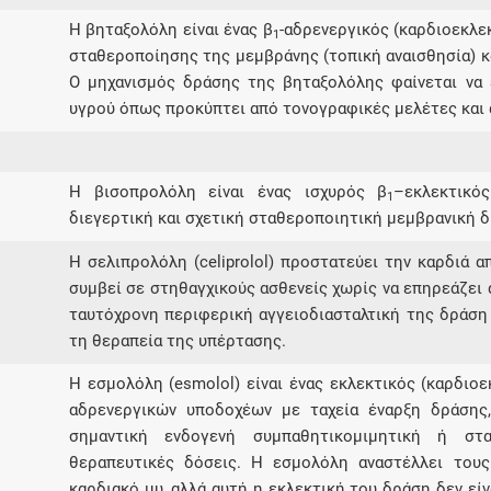
Η βηταξολόλη είναι ένας β
-αδρενεργικός (καρδιοεκλε
1
σταθεροποίησης της μεμβράνης (τοπική αναισθησία) κ
Ο μηχανισμός δράσης της βηταξολόλης φαίνεται να
υγρού όπως προκύπτει από τονογραφικές μελέτες και
Η βισοπρολόλη είναι ένας ισχυρός β
–εκλεκτικό
1
διεγερτική και σχετική σταθεροποιητική μεμβρανική 
Η σελιπρολόλη (celiprolol) προστατεύει την καρδιά 
συμβεί σε στηθαγχικούς ασθενείς χωρίς να επηρεάζει 
ταυτόχρονη περιφερική αγγειοδιασταλτική της δράση 
τη θεραπεία της υπέρτασης.
Η εσμολόλη (esmolol) είναι ένας εκλεκτικός (καρδιοε
αδρενεργικών υποδοχέων με ταχεία έναρξη δράσης
σημαντική ενδογενή συμπαθητικομιμητική ή στ
θεραπευτικές δόσεις. Η εσμολόλη αναστέλλει του
καρδιακό μυ, αλλά αυτή η εκλεκτική του δράση δεν εί