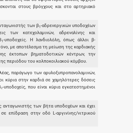
σκονται στους βρόγχους και στο αρτηριακό
 ανταγωνιστής των β
-αδρενεργικών υποδοχέων
1
ις των κατεχολαμινών, αδρεναλίνης και
β
-υποδοχείς. Η λανδιολόλη, όπως άλλοι β-
1
τόνο, με αποτέλεσμα τη μείωση της καρδιακής
σης έκτοπων βηματοδοτικών κέντρων, την
της περιόδου του κολποκοιλιακού κόμβου.
ολέας, παράγωγο των αρυλοξυπροπανολαμινών,
νοι κύρια στην καρδιά σε χαμηλότερες δόσεις
₂-υποδοχείς, που είναι κύρια εγκατεστημένοι
κός ανταγωνιστής των βήτα υποδοχέων και έχει
 σε επίδραση στην οδό L-αργινίνης/νιτρικού