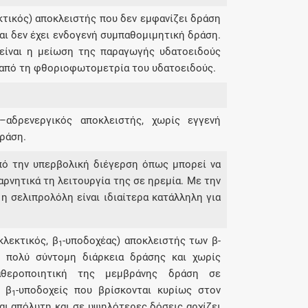
κτικός) αποκλειστής που δεν εμφανίζει δράση
αι δεν έχει ενδογενή συμπαθομιμητική δράση.
 είναι η μείωση της παραγωγής υδατοειδούς
 από τη φθοριοφωτομετρία του υδατοειδούς.
ς–αδρενεργικός αποκλειστής, χωρίς εγγενή
δράση.
από την υπερβολική διέγερση όπως μπορεί να
αρνητικά τη λειτουργία της σε ηρεμία. Με την
η σελιπρολόλη είναι ιδιαίτερα κατάλληλη για
κλεκτικός, β
-υποδοχέας) αποκλειστής των β-
1
, πολύ σύντομη διάρκεια δράσης και χωρίς
αθεροποιητική της μεμβράνης δράση σε
ς β
-υποδοχείς που βρίσκονται κυρίως στον
1
ναι απόλυτη και σε υψηλότερες δόσεις αρχίζει