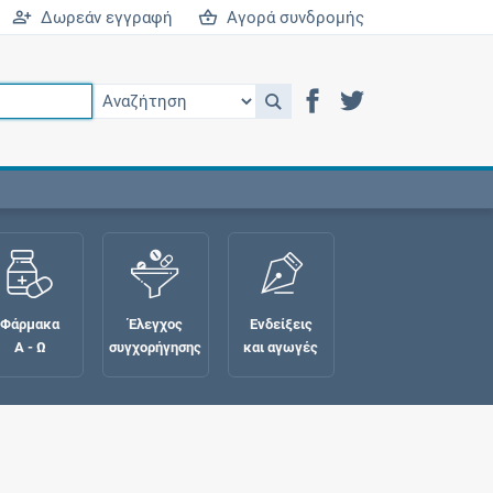
Δωρεάν εγγραφή
Αγορά συνδρομής
Φάρμακα
Έλεγχος
Ενδείξεις
Α - Ω
συγχορήγησης
και αγωγές