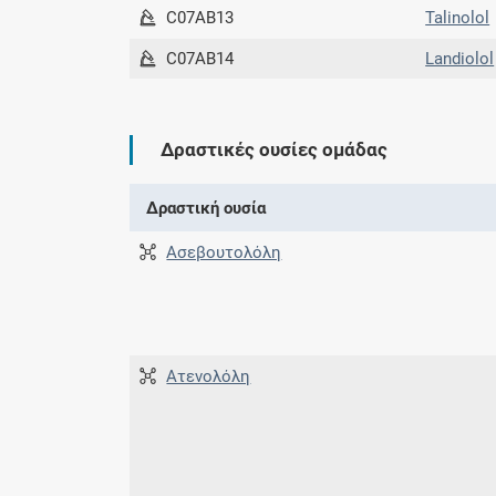
C07AB13
Talinolol
C07AB14
Landiolol
Δραστικές ουσίες ομάδας
Δραστική ουσία
Ασεβουτολόλη
Ατενολόλη