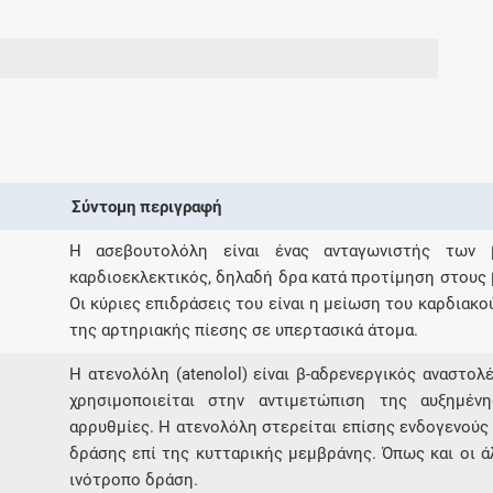
Σύντομη περιγραφή
Η ασεβουτολόλη είναι ένας ανταγωνιστής των 
καρδιοεκλεκτικός, δηλαδή δρα κατά προτίμηση στους 
Οι κύριες επιδράσεις του είναι η μείωση του καρδιακο
της αρτηριακής πίεσης σε υπερτασικά άτομα.
H ατενολόλη (atenolol) είναι β-αδρενεργικός αναστο
χρησιμοποιείται στην αντιμετώπιση της αυξημέν
αρρυθμίες. H ατενολόλη στερείται επίσης ενδογενούς
δράσης επί της κυτταρικής μεμβράνης. Όπως και οι άλ
ινότροπο δράση.