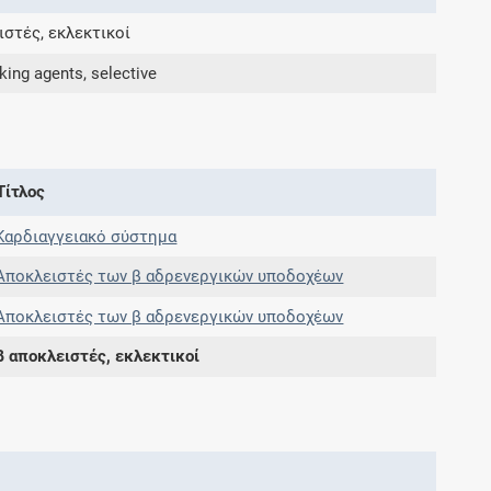
ιστές, εκλεκτικοί
Συνδρομές
king agents, selective
Μάθετε περισσότερα για τα οφέλη και τις
επιπλέον παροχές των συνδρομητικών
προγραμμάτων
Τίτλος
Καρδιαγγειακό σύστημα
Αποκλειστές των β αδρενεργικών υποδοχέων
Ενδείξεις και αγωγές
Αποκλειστές των β αδρενεργικών υποδοχέων
Βρείτε θεραπευτικές ενδείξεις και αγωγές για
νόσους, συμπτώματα και ιατρικές πράξεις
β αποκλειστές, εκλεκτικοί
Γνωρίζατε ότι...