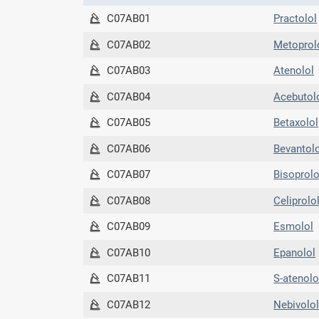
C07AB01
Practolol
C07AB02
Metoprol
C07AB03
Atenolol
C07AB04
Acebutol
C07AB05
Betaxolol
C07AB06
Bevantol
C07AB07
Bisoprolo
C07AB08
Celiprolo
C07AB09
Esmolol
C07AB10
Epanolol
C07AB11
S-atenolo
C07AB12
Nebivolo