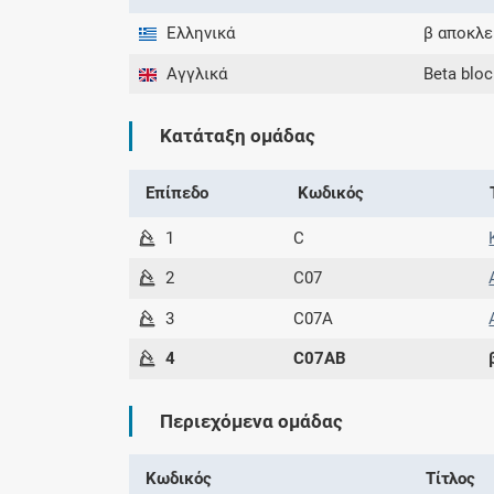
Ελληνικά
β αποκλε
Αγγλικά
Beta bloc
Κατάταξη ομάδας
Επίπεδο
Κωδικός
1
C
2
C07
3
C07A
4
C07AB
Περιεχόμενα ομάδας
Κωδικός
Τίτλος