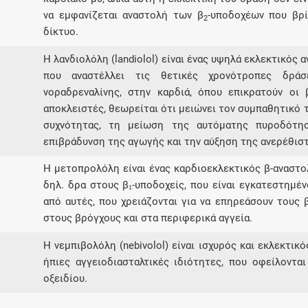
να εμφανίζεται αναστολή των β
-υποδοχέων που βρί
2
δίκτυο.
Η λανδιολόλη (landiolol) είναι ένας υψηλά εκλεκτικός
που αναστέλλει τις θετικές χρονότροπες δράσε
νοραδρεναλίνης, στην καρδιά, όπου επικρατούν οι 
αποκλειστές, θεωρείται ότι μειώνει τον συμπαθητικό 
συχνότητας, τη μείωση της αυτόματης πυροδότη
επιβράδυνση της αγωγής και την αύξηση της ανερέθισ
H μετοπρολόλη είναι ένας καρδιοεκλεκτικός β-αναστ
δηλ. δρα στους β₁-υποδοχείς, που είναι εγκατεστημέ
από αυτές, που χρειάζονται για να επηρεάσουν τους β
στους βρόγχους και στα περιφερικά αγγεία.
Η νεμπιβολόλη (nebivolol) είναι ισχυρός και εκλεκτι
ήπιες αγγειοδιασταλτικές ιδιότητες, που οφείλονται
οξειδίου.