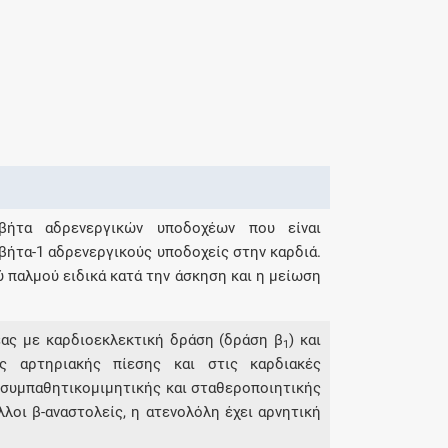
βήτα αδρενεργικών υποδοχέων που είναι
βήτα-1 αδρενεργικούς υποδοχείς στην καρδιά.
ύ παλμού ειδικά κατά την άσκηση και η μείωση
λέας με καρδιοεκλεκτική δράση (δράση β
) και
1
ης αρτηριακής πίεσης και στις καρδιακές
 συμπαθητικομιμητικής και σταθεροποιητικής
λοι β-αναστολείς, η ατενολόλη έχει αρνητική