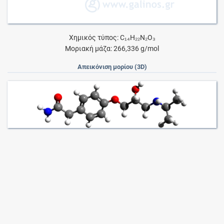
Χημικός τύπος: C₁₄H₂₂N₂O₃
Μοριακή μάζα: 266,336 g/mol
Απεικόνιση μορίου (3D)