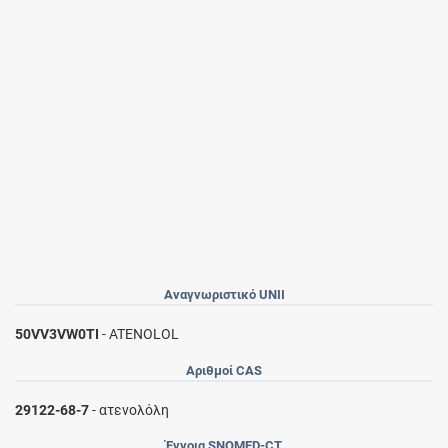
Αναγνωριστικό UNII
50VV3VW0TI
- ATENOLOL
Αριθμοί CAS
29122-68-7
- ατενολόλη
Έννοια SNOMED-CT