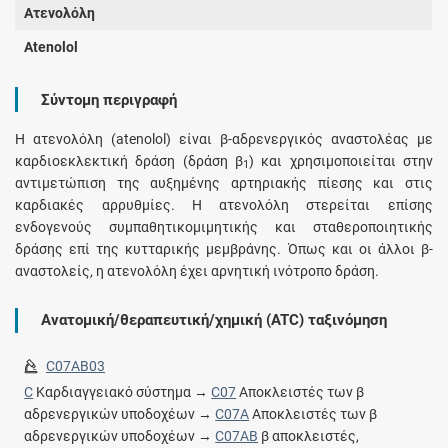
Ατενολόλη
Atenolol
Σύντομη περιγραφή
H ατενολόλη (atenolol) είναι β-αδρενεργικός αναστολέας με
καρδιοεκλεκτική δράση (δράση β
) και χρησιμοποιείται στην
1
αντιμετώπιση της αυξημένης αρτηριακής πίεσης και στις
καρδιακές αρρυθμίες. H ατενολόλη στερείται επίσης
ενδογενούς συμπαθητικομιμητικής και σταθεροποιητικής
δράσης επί της κυτταρικής μεμβράνης. Όπως και οι άλλοι β-
αναστολείς, η ατενολόλη έχει αρνητική ινότροπο δράση.
Ανατομική/θεραπευτική/χημική (ATC) ταξινόμηση
C07AB03
C
Καρδιαγγειακό σύστημα →
C07
Αποκλειστές των β
αδρενεργικών υποδοχέων →
C07A
Αποκλειστές των β
αδρενεργικών υποδοχέων →
C07AB
β αποκλειστές,