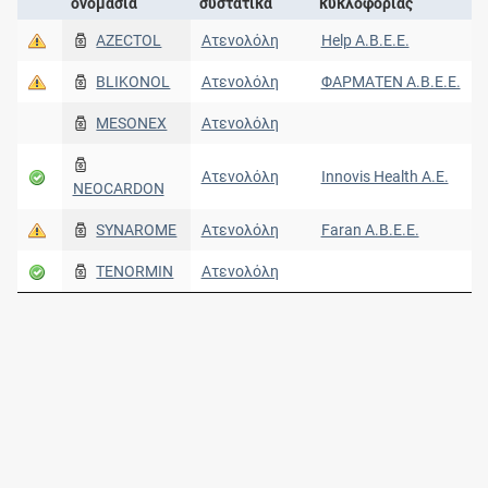
ονομασία
συστατικά
κυκλοφορίας
AZECTOL
Ατενολόλη
Help A.B.E.E.
BLIKONOL
Ατενολόλη
ΦΑΡΜΑΤΕΝ Α.Β.Ε.Ε.
MESONEX
Ατενολόλη
Ατενολόλη
Innovis Health Α.Ε.
NEOCARDON
SYNAROME
Ατενολόλη
Faran Α.Β.Ε.Ε.
TENORMIN
Ατενολόλη