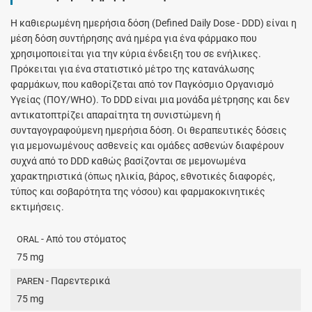
H καθιερωμένη ημερήσια δόση (Defined Daily Dose - DDD) είναι η
μέση δόση συντήρησης ανά ημέρα για ένα φάρμακο που
χρησιμοποιείται για την κύρια ένδειξη του σε ενήλικες.
Πρόκειται για ένα στατιστικό μέτρο της κατανάλωσης
φαρμάκων, που καθορίζεται από τον Παγκόσμιο Οργανισμό
Υγείας (ΠΟΥ/WHO). Το DDD είναι μια μονάδα μέτρησης και δεν
αντικατοπτρίζει απαραίτητα τη συνιστώμενη ή
συνταγογραφούμενη ημερήσια δόση. Οι θεραπευτικές δόσεις
για μεμονωμένους ασθενείς και ομάδες ασθενών διαφέρουν
συχνά από το DDD καθώς βασίζονται σε μεμονωμένα
χαρακτηριστικά (όπως ηλικία, βάρος, εθνοτικές διαφορές,
τύπος και σοβαρότητα της νόσου) και φαρμακοκινητικές
εκτιμήσεις.
- Από του στόματος
ORAL
75 mg
- Παρεντερικά
PAREN
75 mg