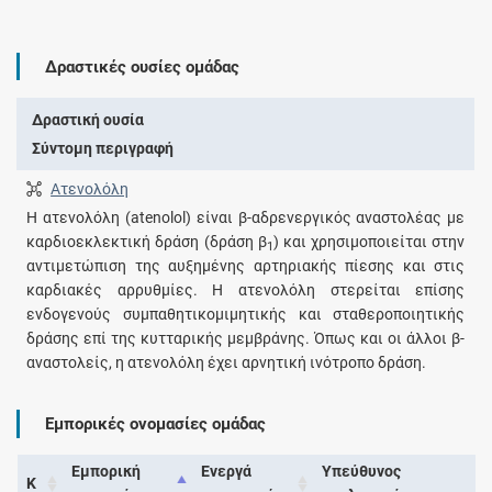
Δραστικές ουσίες ομάδας
Δραστική ουσία
Σύντομη περιγραφή
Ατενολόλη
H ατενολόλη (atenolol) είναι β-αδρενεργικός αναστολέας με
καρδιοεκλεκτική δράση (δράση β
) και χρησιμοποιείται στην
1
αντιμετώπιση της αυξημένης αρτηριακής πίεσης και στις
καρδιακές αρρυθμίες. H ατενολόλη στερείται επίσης
ενδογενούς συμπαθητικομιμητικής και σταθεροποιητικής
δράσης επί της κυτταρικής μεμβράνης. Όπως και οι άλλοι β-
αναστολείς, η ατενολόλη έχει αρνητική ινότροπο δράση.
Εμπορικές ονομασίες ομάδας
Εμπορική
Ενεργά
Υπεύθυνος
Κ