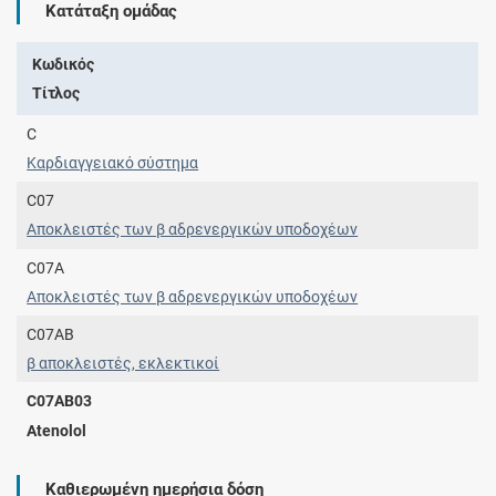
Κατάταξη ομάδας
Κωδικός
Τίτλος
C
Καρδιαγγειακό σύστημα
C07
Αποκλειστές των β αδρενεργικών υποδοχέων
C07A
Αποκλειστές των β αδρενεργικών υποδοχέων
C07AB
β αποκλειστές, εκλεκτικοί
C07AB03
Atenolol
Καθιερωμένη ημερήσια δόση