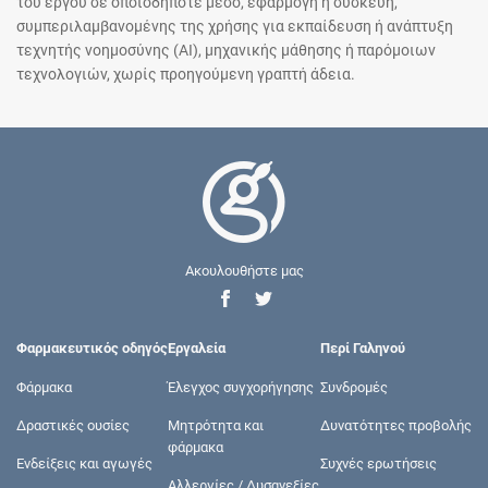
του έργου σε οποιοδήποτε μέσο, εφαρμογή ή συσκευή,
συμπεριλαμβανομένης της χρήσης για εκπαίδευση ή ανάπτυξη
τεχνητής νοημοσύνης (AI), μηχανικής μάθησης ή παρόμοιων
τεχνολογιών, χωρίς προηγούμενη γραπτή άδεια.
Ακουλουθήστε μας
Φαρμακευτικός οδηγός
Εργαλεία
Περί Γαληνού
Φάρμακα
Έλεγχος συγχορήγησης
Συνδρομές
Δραστικές ουσίες
Μητρότητα και
Δυνατότητες προβολής
φάρμακα
Ενδείξεις και αγωγές
Συχνές ερωτήσεις
Αλλεργίες / Δυσανεξίες