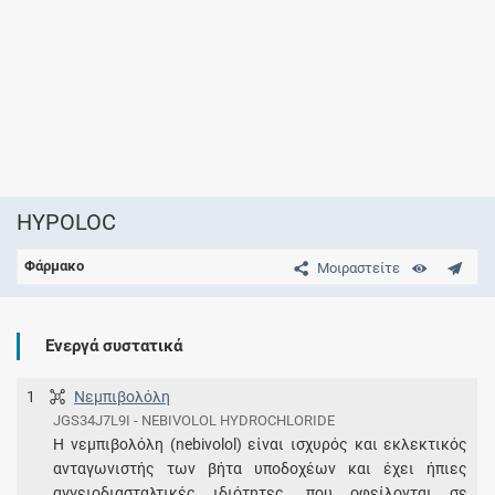
HYPOLOC
Φάρμακο
Μοιραστείτε
Ενεργά συστατικά
1
Νεμπιβολόλη
JGS34J7L9I - NEBIVOLOL HYDROCHLORIDE
Η νεμπιβολόλη (nebivolol) είναι ισχυρός και εκλεκτικός
ανταγωνιστής των βήτα υποδοχέων και έχει ήπιες
αγγειοδιασταλτικές ιδιότητες, που οφείλονται σε