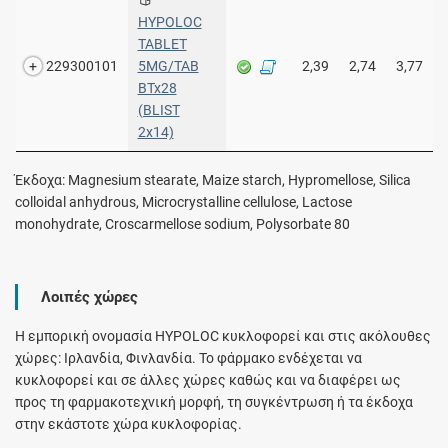
HYPOLOC
TABLET
229300101
5MG/TAB
2,39
2,74
3,77
BTx28
(BLIST
2x14)
Έκδοχα: Magnesium stearate, Maize starch, Hypromellose, Silica
colloidal anhydrous, Microcrystalline cellulose, Lactose
monohydrate, Croscarmellose sodium, Polysorbate 80
Λοιπές χώρες
Η εμπορική ονομασία HYPOLOC κυκλοφορεί και στις ακόλουθες
χώρες: Ιρλανδία, Φινλανδία. Το φάρμακο ενδέχεται να
κυκλοφορεί και σε άλλες χώρες καθώς και να διαφέρει ως
προς τη φαρμακοτεχνική μορφή, τη συγκέντρωση ή τα έκδοχα
στην εκάστοτε χώρα κυκλοφορίας.