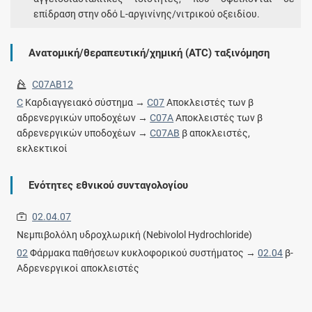
επίδραση στην οδό L-αργινίνης/νιτρικού οξειδίου.
Ανατομική/θεραπευτική/χημική (ATC) ταξινόμηση
C07AB12
C
Καρδιαγγειακό σύστημα →
C07
Αποκλειστές των β
αδρενεργικών υποδοχέων →
C07A
Αποκλειστές των β
αδρενεργικών υποδοχέων →
C07AB
β αποκλειστές,
εκλεκτικοί
Ενότητες εθνικού συνταγολογίου
02.04.07
Νεμπιβολόλη υδροχλωρική (Nebivolol Hydrochloride)
02
Φάρμακα παθήσεων κυκλοφορικού συστήματος →
02.04
β-
Αδρενεργικοί αποκλειστές