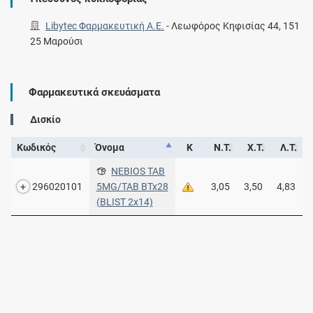
Libytec Φαρμακευτική Α.Ε.
-
Λεωφόρος Κηφισίας 44, 151
25 Μαρούσι
Φαρμακευτικά σκευάσματα
Δισκίο
Κωδικός
Όνομα
Κ
Ν.Τ.
Χ.Τ.
Λ.Τ.
NEBIOS TAB
296020101
5MG/TAB BTx28
3,05
3,50
4,83
(BLIST 2x14)