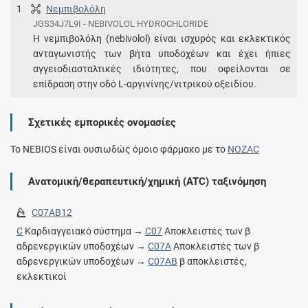
1
Νεμπιβολόλη
JGS34J7L9I - NEBIVOLOL HYDROCHLORIDE
Η νεμπιβολόλη (nebivolol) είναι ισχυρός και εκλεκτικός
ανταγωνιστής των βήτα υποδοχέων και έχει ήπιες
αγγειοδιασταλτικές ιδιότητες, που οφείλονται σε
επίδραση στην οδό L-αργινίνης/νιτρικού οξειδίου.
Σχετικές εμπορικές ονομασίες
To NEBIOS είναι ουσιωδώς όμοιο φάρμακο με το
NOZAC
Ανατομική/θεραπευτική/χημική (ATC) ταξινόμηση
C07AB12
C
Καρδιαγγειακό σύστημα →
C07
Αποκλειστές των β
αδρενεργικών υποδοχέων →
C07A
Αποκλειστές των β
αδρενεργικών υποδοχέων →
C07AB
β αποκλειστές,
εκλεκτικοί