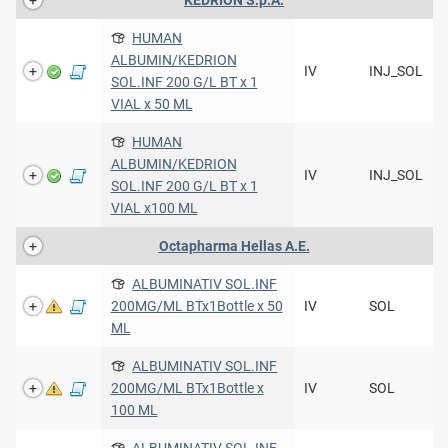
HUMAN
ALBUMIN/KEDRION
IV
INJ_SOL
SOL.INF 200 G/L BT x 1
VIAL x 50 ML
HUMAN
ALBUMIN/KEDRION
IV
INJ_SOL
SOL.INF 200 G/L BT x 1
VIAL x100 ML
Octapharma Hellas A.E.
ALBUMINATIV SOL.INF
200MG/ML BTx1Bottle x 50
IV
SOL
ML
ALBUMINATIV SOL.INF
200MG/ML BTx1Bottle x
IV
SOL
100 ML
ALBUMINATIV SOL.INF