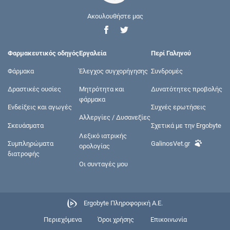
Ακουλουθήστε μας
Φαρμακευτικός οδηγός
Εργαλεία
Περί Γαληνού
Φάρμακα
Έλεγχος συγχορήγησης
Συνδρομές
Δραστικές ουσίες
Μητρότητα και
Δυνατότητες προβολής
φάρμακα
Ενδείξεις και αγωγές
Συχνές ερωτήσεις
Αλλεργίες / Δυσανεξίες
Σκευάσματα
Σχετικά με την Ergobyte
Λεξικό ιατρικής
Συμπληρώματα
GalinosVet.gr
ορολογίας
διατροφής
Οι συνταγές μου
Ergobyte Πληροφορική Α.Ε.
Περιεχόμενα
Όροι χρήσης
Επικοινωνία