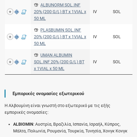
ALBUNORM SOL.INF
20% (200 G/L) BT x 1VIAL x
IV
SOL
50 ML
PLASBUMIN SOL.INF
20% (200 G/L) BT x 1VIAL x
IV
SOL
50 ML
UMAN ALBUMIN
SOL.INF 20% (200 G/L) BT
IV
SOL
x 1VIAL x 50 ML
Εμπορικές ονομασίες εξωτερικού
Η Αλβουμίνη είναι γνωστή στο εξωτερικό με τις εξής
εμπορικές ονομασίες:
ALBIOMIN
: Αυστρία, Βραζιλία, Ισπανία, Ισραήλ, Κύπρος,
Μάλτα, Πολωνία, Ρουμανία, Τουρκία, Τυνησία, Χονγκ Κονγκ