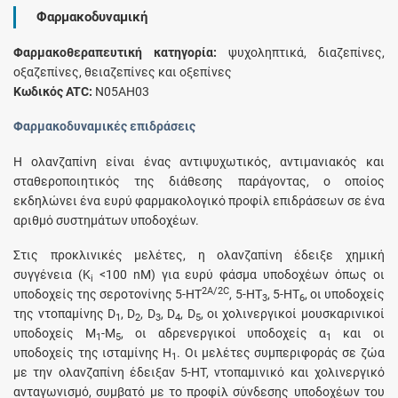
Φαρμακοδυναμική
Φαρμακοθεραπευτική κατηγορία:
ψυχοληπτικά, διαζεπίνες,
οξαζεπίνες, θειαζεπίνες και οξεπίνες
Κωδικός ATC:
N05AΗ03
Φαρμακοδυναμικές επιδράσεις
H ολανζαπίνη είναι ένας αντιψυχωτικός, αντιμανιακός και
σταθεροποιητικός της διάθεσης παράγοντας, ο οποίος
εκδηλώνει ένα ευρύ φαρμακολογικό προφίλ επιδράσεων σε ένα
αριθμό συστημάτων υποδοχέων.
Στις προκλινικές μελέτες, η ολανζαπίνη έδειξε χημική
συγγένεια (Κ
<100 nΜ) για ευρύ φάσμα υποδοχέων όπως οι
i
2A/2C
υποδοχείς της σεροτονίνης 5-HT
, 5-HT
, 5-HT
, οι υποδοχείς
3
6
της ντοπαμίνης D
, D
, D
, D
, D
, οι χολινεργικοί μουσκαρινικοί
1
2
3
4
5
υποδοχείς Μ
-Μ
, οι αδρενεργικοί υποδοχείς α
και οι
1
5
1
υποδοχείς της ισταμίνης H
. Οι μελέτες συμπεριφοράς σε ζώα
1
με την ολανζαπίνη έδειξαν 5-ΗΤ, ντοπαμινικό και χολινεργικό
ανταγωνισμό, συμβατό με το προφίλ σύνδεσης υποδοχέων του