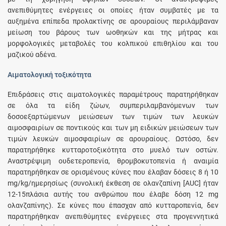
ανεπιθύμητες ενέργειες οι οποίες ήταν συμβατές με τα
αυξημένα επίπεδα προλακτίνης σε αρουραίους περιλάμβαναν
μείωση του βάρους των ωοθηκών και της μήτρας και
μορφολογικές μεταβολές του κολπικού επιθηλίου και του
μαζικού αδένα.
Αιματολογική τοξικότητα
Επιδράσεις στις αιματολογικές παραμέτρους παρατηρήθηκαν
σε όλα τα είδη ζώων, συμπεριλαμβανόμενων των
δοσοεξαρτώμενων μειώσεων των τιμών των λευκών
αιμοσφαιρίων σε ποντικούς και των μη ειδικών μειώσεων των
τιμών λευκών αιμοσφαιρίων σε αρουραίους. Ωστόσο, δεν
παρατηρήθηκε κυτταροτοξικότητα στο μυελό των οστών.
Αναστρέψιμη ουδετεροπενία, θρομβοκυτοπενία ή αναιμία
παρατηρήθηκαν σε ορισμένους κύνες που έλαβαν δόσεις 8 ή 10
mg/kg/ημερησίως (συνολική έκθεση σε ολανζαπίνη [AUC] ήταν
12-15πλάσια αυτής του ανθρώπου που έλαβε δόση 12 mg
ολανζαπίνης). Σε κύνες που έπασχαν από κυτταροπενία, δεν
παρατηρήθηκαν ανεπιθύμητες ενέργειες στα προγεννητικά