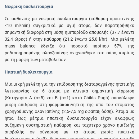
Νεφρική δυσλειτουργία
Σε ασθενείς με νεφρική δυσλειτουργία (κάθαρση κρεατινίνης
<10 ml/min) συγκριτικά με υγιή άτομα, δεν παρατηρήθηκε
σημαντική διαφορά στη μέση ημιπερίοδο αποβολής (37,7 έναντι
32,4 ώρες) ή στην κάθαρση (21,2 έναντι 25,0 l/hr). Μια μελέτη
mass balance έδειξε ότι ποσοστό περίπου 57% της
ραδιοσημασμένης ολανζαπίνης ανιχνεύθηκε στα ούρα, κυρίως
με τη μορφή των μεταβολιτών.
Ηπατική δυσλειτουργία
Μία μικρή μελέτη για την επίδραση της διαταραγμένης ηπατικής
λειτουργίας σε 6 άτομα με κλινικά σημαντική κίρρωση
(Κατηγορία A (n=5) και B (n=1) κατά Childs Pugh) αποκάλυψε
μικρή επίδραση στη φαρμακοκινητική της από του στόματος
χορηγούμενης ολανζαπίνης (2,5-7,5 mg εφάπαξ δόση). Άτομα με
ήπια έως μέτρια ηπατική δυσλειτουργία είχαν ελαφρώς
αυξημένη συστηματική κάθαρση και ταχύτερο χρόνο ημιζωής
αποβολής σε σύγκριση με τα άτομα χωρίς ηπατική
δυσλειτουργία (n=3). Υπήρχαν περισσότεροι καπνιστές μεταξύ