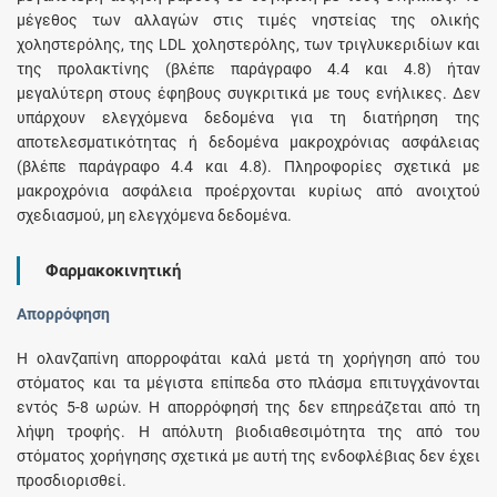
μέγεθος των αλλαγών στις τιμές νηστείας της ολικής
χοληστερόλης, της LDL χοληστερόλης, των τριγλυκεριδίων και
της προλακτίνης (βλέπε παράγραφο 4.4 και 4.8) ήταν
μεγαλύτερη στους έφηβους συγκριτικά με τους ενήλικες. Δεν
υπάρχουν ελεγχόμενα δεδομένα για τη διατήρηση της
αποτελεσματικότητας ή δεδομένα μακροχρόνιας ασφάλειας
(βλέπε παράγραφο 4.4 και 4.8). Πληροφορίες σχετικά με
μακροχρόνια ασφάλεια προέρχονται κυρίως από ανοιχτού
σχεδιασμού, μη ελεγχόμενα δεδομένα.
Φαρμακοκινητική
Απορρόφηση
Η ολανζαπίνη απορροφάται καλά μετά τη χορήγηση από του
στόματος και τα μέγιστα επίπεδα στο πλάσμα επιτυγχάνονται
εντός 5-8 ωρών. H απορρόφησή της δεν επηρεάζεται από τη
λήψη τροφής. Η απόλυτη βιοδιαθεσιμότητα της από του
στόματος χορήγησης σχετικά με αυτή της ενδοφλέβιας δεν έχει
προσδιορισθεί.