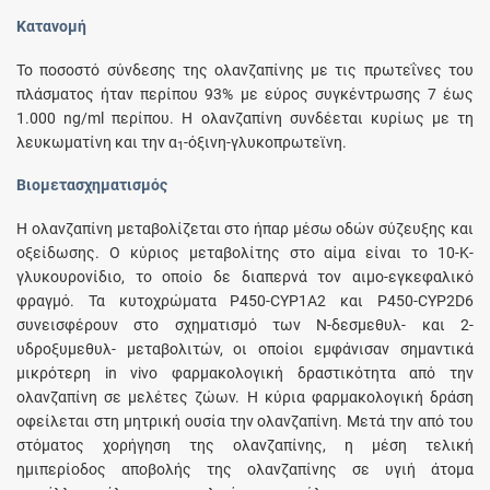
Κατανομή
Το ποσοστό σύνδεσης της ολανζαπίνης με τις πρωτεΐνες του
πλάσματος ήταν περίπου 93% με εύρος συγκέντρωσης 7 έως
1.000 ng/ml περίπου. H ολανζαπίνη συνδέεται κυρίως με τη
λευκωματίνη και την α
-όξινη-γλυκοπρωτεϊνη.
1
Βιομετασχηματισμός
H ολανζαπίνη μεταβολίζεται στο ήπαρ μέσω οδών σύζευξης και
οξείδωσης. O κύριος μεταβολίτης στο αίμα είναι το 10-Κ-
γλυκουρονίδιο, το οποίο δε διαπερνά τον αιμο-εγκεφαλικό
φραγμό. Τα κυτοχρώματα P450-CYP1A2 και P450-CYP2D6
συνεισφέρουν στο σχηματισμό των N-δεσμεθυλ- και 2-
υδροξυμεθυλ- μεταβολιτών, οι οποίοι εμφάνισαν σημαντικά
μικρότερη in vivo φαρμακολογική δραστικότητα από την
ολανζαπίνη σε μελέτες ζώων. H κύρια φαρμακολογική δράση
οφείλεται στη μητρική ουσία την ολανζαπίνη. Μετά την από του
στόματος χορήγηση της ολανζαπίνης, η μέση τελική
ημιπερίοδος αποβολής της ολανζαπίνης σε υγιή άτομα