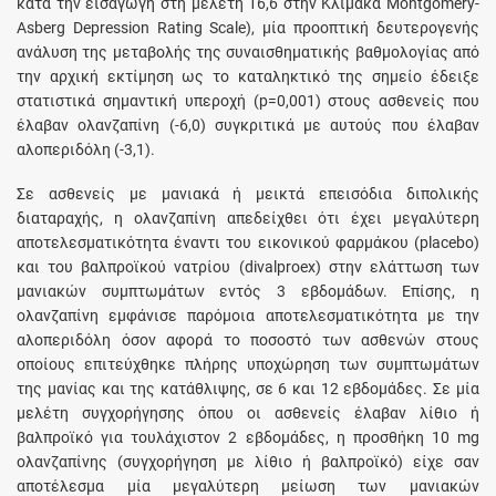
κατά την εισαγωγή στη μελέτη 16,6 στην Κλίμακα Montgomery-
Asberg Depression Rating Scale), μία προοπτική δευτερογενής
ανάλυση της μεταβολής της συναισθηματικής βαθμολογίας από
την αρχική εκτίμηση ως το καταληκτικό της σημείο έδειξε
στατιστικά σημαντική υπεροχή (p=0,001) στους ασθενείς που
έλαβαν ολανζαπίνη (-6,0) συγκριτικά με αυτούς που έλαβαν
αλοπεριδόλη (-3,1).
Σε ασθενείς με μανιακά ή μεικτά επεισόδια διπολικής
διαταραχής, η ολανζαπίνη απεδείχθει ότι έχει μεγαλύτερη
αποτελεσματικότητα έναντι του εικονικού φαρμάκου (placebo)
και του βαλπροϊκού νατρίου (divalproex) στην ελάττωση των
μανιακών συμπτωμάτων εντός 3 εβδομάδων. Επίσης, η
ολανζαπίνη εμφάνισε παρόμοια αποτελεσματικότητα με την
αλοπεριδόλη όσον αφορά το ποσοστό των ασθενών στους
οποίους επιτεύχθηκε πλήρης υποχώρηση των συμπτωμάτων
της μανίας και της κατάθλιψης, σε 6 και 12 εβδομάδες. Σε μία
μελέτη συγχορήγησης όπου οι ασθενείς έλαβαν λίθιο ή
βαλπροϊκό για τουλάχιστον 2 εβδομάδες, η προσθήκη 10 mg
ολανζαπίνης (συγχορήγηση με λίθιο ή βαλπροϊκό) είχε σαν
αποτέλεσμα μία μεγαλύτερη μείωση των μανιακών