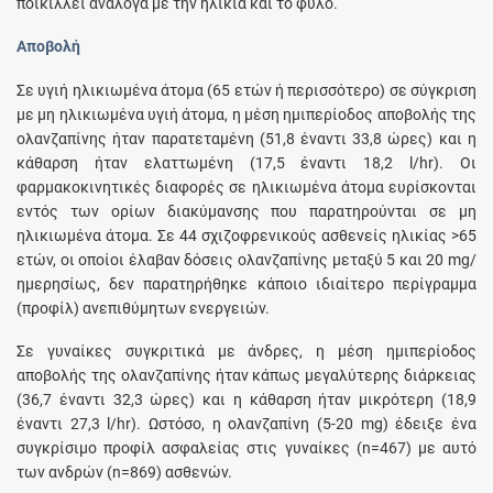
ποικίλλει ανάλογα με την ηλικία και το φύλο.
Αποβολή
Σε υγιή ηλικιωμένα άτομα (65 ετών ή περισσότερο) σε σύγκριση
με μη ηλικιωμένα υγιή άτομα, η μέση ημιπερίοδος αποβολής της
ολανζαπίνης ήταν παρατεταμένη (51,8 έναντι 33,8 ώρες) και η
κάθαρση ήταν ελαττωμένη (17,5 έναντι 18,2 l/hr). Οι
φαρμακοκινητικές διαφορές σε ηλικιωμένα άτομα ευρίσκονται
εντός των ορίων διακύμανσης που παρατηρούνται σε μη
ηλικιωμένα άτομα. Σε 44 σχιζοφρενικούς ασθενείς ηλικίας >65
ετών, οι οποίοι έλαβαν δόσεις ολανζαπίνης μεταξύ 5 και 20 mg/
ημερησίως, δεν παρατηρήθηκε κάποιο ιδιαίτερο περίγραμμα
(προφίλ) ανεπιθύμητων ενεργειών.
Σε γυναίκες συγκριτικά με άνδρες, η μέση ημιπερίοδος
αποβολής της ολανζαπίνης ήταν κάπως μεγαλύτερης διάρκειας
(36,7 έναντι 32,3 ώρες) και η κάθαρση ήταν μικρότερη (18,9
έναντι 27,3 l/hr). Ωστόσο, η ολανζαπίνη (5-20 mg) έδειξε ένα
συγκρίσιμο προφίλ ασφαλείας στις γυναίκες (n=467) με αυτό
των ανδρών (n=869) ασθενών.