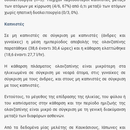
των ατόμων με κίρρωση (4/6, 67%) από ό,τι μεταξύ των ατόμων
χωρίς ηπατική δυσλειτουργία (0/3, 0%).
Καπνιστές
Σε μη καπνιστές σε σύγκριση με καπνιστές (άνδρες και
γυναίκες) η μέση ημιπερίοδος αποβολής της ολανζαπίνης
παρατάθηκε (38,6 έναντι 30,4 ώρες) και η κάθαρση ελαττώθηκε
(18,6 έναντι 27,7 l/hr).
Η κάθαρση πλάσματος ολανζαπίνης είναι μικρότερη στα
ηλικιωμένα σε σύγκριση με νεαρά άτομα, στις γυναίκες σε
σύγκριση με τους άνδρες, και στους μη καπνιστές σε σύγκριση
με τους καπνιστές.
Εντούτοις, το μέγεθος της επίδρασης της ηλικίας, του φύλου ή
του καπνίσματος στην κάθαρση και την περίοδο ημιζωής της
ολανζαπίνης είναι μικρό σε σύγκριση με τη γενική διακύμανση
μεταξύ των διαφόρων ασθενών.
Από τα δεδομένα μίας μελέτης σε Καυκάσιους, Ιάπωνες και