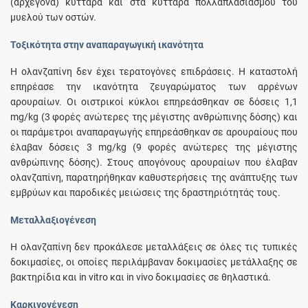
(αρχέγονα) κύτταρα και στα κύτταρα πολλαπλασιασμού του
μυελού των οστών.
Τοξικότητα στην αναπαραγωγική ικανότητα
H ολανζαπίνη δεν έχει τερατογόνες επιδράσεις. H καταστολή
επηρέασε την ικανότητα ζευγαρώματος των αρρένων
αρουραίων. Οι οιστρικοί κύκλοι επηρεάσθηκαν σε δόσεις 1,1
mg/kg (3 φορές ανώτερες της μέγιστης ανθρώπινης δόσης) και
οι παράμετροι αναπαραγωγής επηρεάσθηκαν σε αρουραίους που
έλαβαν δόσεις 3 mg/kg (9 φορές ανώτερες της μέγιστης
ανθρώπινης δόσης). Στους απογόνους αρουραίων που έλαβαν
ολανζαπίνη, παρατηρήθηκαν καθυστερήσεις της ανάπτυξης των
εμβρύων και παροδικές μειώσεις της δραστηριότητάς τους.
Μεταλλαξιογένεση
H ολανζαπίνη δεν προκάλεσε μεταλλάξεις σε όλες τις τυπικές
δοκιμασίες, οι οποίες περιλάμβαναν δοκιμασίες μετάλλαξης σε
βακτηρίδια και in vitro και in vivo δοκιμασίες σε θηλαστικά.
Καρκινογένεση