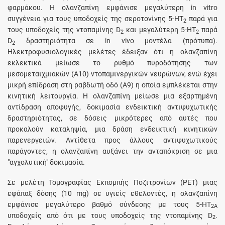
φαρμάκου. Η ολανζαπίνη εμφάνισε μεγαλύτερη in vitro
συγγένεια για τους υποδοχείς της σεροτονίνης 5-HT
παρά για
2
τους υποδοχείς της ντοπαμίνης D
και μεγαλύτερη 5-HT
παρά
2
2
D
δραστηριότητα σε in vivo μοντέλα (πρότυπα).
2
Ηλεκτροφυσιολογικές μελέτες έδειξαν ότι η ολανζαπίνη
εκλεκτικά μείωσε το ρυθμό πυροδότησης των
μεσομεταιχμιακών (Α10) ντοπαμινεργικών νευρώνων, ενώ έχει
μικρή επίδραση στη ραβδωτή οδό (Α9) η οποία εμπλέκεται στην
κινητική λειτουργία. Η ολανζαπίνη μείωσε μια εξαρτημένη
αντίδραση αποφυγής, δοκιμασία ενδεικτική αντιψυχωτικής
δραστηριότητας, σε δόσεις μικρότερες από αυτές που
προκαλούν καταληψία, μια δράση ενδεικτική κινητικών
παρενεργειών. Aντίθετα προς άλλους αντιψυχωτικούς
παράγοντες, η ολανζαπίνη αυξάνει την ανταπόκριση σε μια
"αγχολυτική" δοκιμασία.
Σε μελέτη Τομογραφίας Εκπομπής Ποζιτρονίων (PET) μιας
εφάπαξ δόσης (10 mg) σε υγιείς εθελοντές, η ολανζαπίνη
εμφάνισε μεγαλύτερο βαθμό σύνδεσης με τους 5-HT
2A
υποδοχείς από ότι με τους υποδοχείς της ντοπαμίνης D
.
2