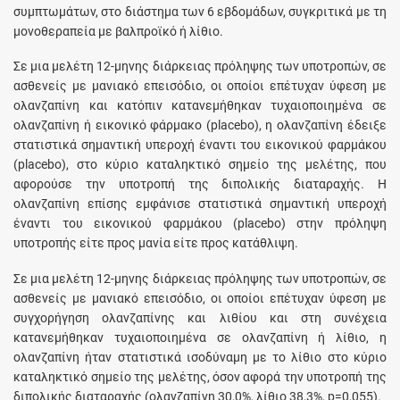
συμπτωμάτων, στο διάστημα των 6 εβδομάδων, συγκριτικά με τη
μονοθεραπεία με βαλπροϊκό ή λίθιο.
Σε μια μελέτη 12-μηνης διάρκειας πρόληψης των υποτροπών, σε
ασθενείς με μανιακό επεισόδιο, οι οποίοι επέτυχαν ύφεση με
ολανζαπίνη και κατόπιν κατανεμήθηκαν τυχαιοποιημένα σε
ολανζαπίνη ή εικονικό φάρμακο (placebo), η ολανζαπίνη έδειξε
στατιστικά σημαντική υπεροχή έναντι του εικονικού φαρμάκου
(placebo), στο κύριο καταληκτικό σημείο της μελέτης, που
αφορούσε την υποτροπή της διπολικής διαταραχής. Η
ολανζαπίνη επίσης εμφάνισε στατιστικά σημαντική υπεροχή
έναντι του εικονικού φαρμάκου (placebo) στην πρόληψη
υποτροπής είτε προς μανία είτε προς κατάθλιψη.
Σε μια μελέτη 12-μηνης διάρκειας πρόληψης των υποτροπών, σε
ασθενείς με μανιακό επεισόδιο, οι οποίοι επέτυχαν ύφεση με
συγχορήγηση ολανζαπίνης και λιθίου και στη συνέχεια
κατανεμήθηκαν τυχαιοποιημένα σε ολανζαπίνη ή λίθιο, η
ολανζαπίνη ήταν στατιστικά ισοδύναμη με το λίθιο στο κύριο
καταληκτικό σημείο της μελέτης, όσον αφορά την υποτροπή της
διπολικής διαταραχής (ολανζαπίνη 30,0%, λίθιο 38,3%, p=0,055).