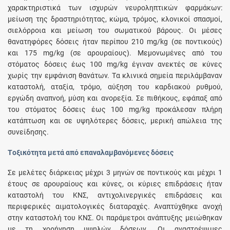
χαρακτηριστικά των ισχυρών νευροληπτικών φαρμάκων:
μείωση της δραστηριότητας, κώμα, τρόμος, κλονικοί σπασμοί,
σιελόρροια και μείωση του σωματικού βάρους. Οι μέσες
θανατηφόρες δόσεις ήταν περίπου 210 mg/kg (σε ποντικούς)
και 175 mg/kg (σε αρουραίους). Μεμονωμένες από του
στόματος δόσεις έως 100 mg/kg έγιναν ανεκτές σε κύνες
χωρίς την εμφάνιση θανάτων. Tα κλινικά σημεία περιλάμβαναν
καταστολή, αταξία, τρόμο, αύξηση του καρδιακού ρυθμού,
εργώδη αναπνοή, μύση και ανορεξία. Σε πιθήκους, εφάπαξ από
του στόματος δόσεις έως 100 mg/kg προκάλεσαν πλήρη
κατάπτωση και σε υψηλότερες δόσεις, μερική απώλεια της
συνείδησης.
Tοξικότητα μετά από επαναλαμβανόμενες δόσεις
Σε μελέτες διάρκειας μέχρι 3 μηνών σε ποντικούς και μέχρι 1
έτους σε αρουραίους και κύνες, οι κύριες επιδράσεις ήταν
καταστολή του ΚΝΣ, αντιχολινεργικές επιδράσεις και
περιφερικές αιματολογικές διαταραχές. Αναπτύχθηκε ανοχή
στην καταστολή του ΚΝΣ. Οι παράμετροι ανάπτυξης μειώθηκαν
με τη χορήγηση υψηλών δόσεων. Οι αναστρέψιμες