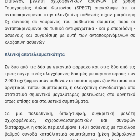
Επιπλέον, μελέτη σχιζοφρενικών ασθενών με χρήση
Τομογραφίας Απλού Φωτονίου (SPECT) αποκάλυψε ότι οι
ανταποκρινόμενοι στην ολανζαπίνη ασθενείς είχαν μικρότερη
D
σύνδεση σε νευρώνες του ραβδωτού σώματος παρά οι
2
ανταποκρινόμενοι σε τυπικά αντιψυχωτικά - και ρισπεριδόνη -
ασθενείς και συγκρίσιμη με αυτή των ανταποκρινόμενων σε
κλοζαπίνη ασθενών.
Κλινική αποτελεσματικότητα
Σε δύο από τις δύο με εικονικό φάρμακο και στις δύο από τις
τρεις συγκριτικές ελεγχόμενες δοκιμές με περισσότερους των
2.900 σχιζοφρενικών ασθενών οι οποίοι εμφάνιζαν θετικού και
αρνητικού τύπου συμπτώματα, η ολανζαπίνη συνοδεύτηκε από
στατιστικά σημαντικά μεγαλύτερες βελτιώσεις στα αρνητικά
όπως επίσης και στα θετικά συμπτώματα.
Σε μια πολυεθνική, διπλή-τυφλή, συγκριτική μελέτη
σχιζοφρένειας, σχιζοσυναισθηματικών και συναφών
διαταραχών, η οποία περιελάμβανε 1.481 ασθενείς με ποικίλου
βαθμού συνοδά καταθλιπτικά συμπτώματα (μέση βαθμολογία