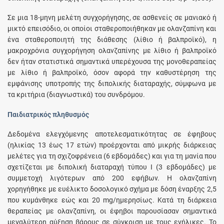
Σε μια 18-μηνη μελέτη συγχορήγησης, σε ασθενείς σε μανιακό ή
μικτό επεισόδιο, οι οποίοι σταθεροποιήθηκαν με ολανζαπίνη και
ένα σταθεροποιητή της διάθεσης (λίθιο ή βαλπροϊκό), η
μακροχρόνια συγχορήγηση ολανζαπίνης με λίθιο ή βαλπροϊκό
δεν ήταν στατιστικά σημαντικά υπερέχουσα της μονοθεραπείας
με λίθιο ή βαλπροϊκό, όσον αφορά την καθυστέρηση της
εμφάνισης υποτροπής της διπολικής διαταραχής, σύμφωνα με
τα κριτήρια (διαγνωστικά) του συνδρόμου.
Παιδιατρικός πληθυσμός
Δεδομένα ελεγχόμενης αποτελεσματικότητας σε έφηβους
(ηλικίας 13 έως 17 ετών) προέρχονται από μικρής διάρκειας
μελέτες για τη σχιζοφρένεια (6 εβδομάδες) και για τη μανία που
σχετίζεται με διπολική διαταραχή τύπου Ι (3 εβδομάδες) με
συμμετοχή λιγότερων από 200 εφήβων. Η ολανζαπίνη
χορηγήθηκε με ευέλικτο δοσολογικό σχήμα με δόση έναρξης 2,5
που κυμάνθηκε εώς και 20 mg/ημερησίως. Κατά τη διάρκεια
θεραπείας με ολανζαπίνη, οι έφηβοι παρουσίασαν σημαντικά
μεγαλύτερη αύξηση βάρους σε σύγκριση με τους ενήλικες. Το