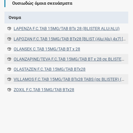
Ουσιωδώς όμοια σκευάσματα
Όνομα
LAPENZA F.C.TAB 15MG/TAB BTx 28 (BLISTER ALU/ALU)
LAPOZAN F.C.TAB 15MG/TAB BTx28 [BLIST (Alu/Alu) 4x7] [BLIST (Alu/Alu) 4x7]
OLANSEK C.TAB 15MG/TAB BT x 28
OLANZAPINE/TEVA F.C.TAB 15MG/TAB BT x 28 σε BLISTERS (OPA/AL/PVC/AL) (OPA/AL/PVC/AL)
OLASTAZEN F.C.TAB 15MG/TAB BTx28
VILLAMOS F.C.TAB 15MG/TAB BTx28 TABS (σε BLISTER) (σε BLISTER)
ZOXIL F.C.TAB 15MG/TAB BTx28