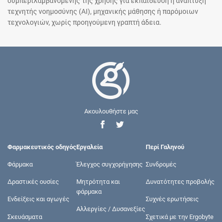
συμπεριλαμβανομένης της χρήσης για εκπαίδευση ή ανάπτυξη
τεχνητής νοημοσύνης (AI), μηχανικής μάθησης ή παρόμοιων
τεχνολογιών, χωρίς προηγούμενη γραπτή άδεια.
Ακουλουθήστε μας
Φαρμακευτικός οδηγός
Εργαλεία
Περί Γαληνού
Φάρμακα
Έλεγχος συγχορήγησης
Συνδρομές
Δραστικές ουσίες
Μητρότητα και
Δυνατότητες προβολής
φάρμακα
Ενδείξεις και αγωγές
Συχνές ερωτήσεις
Αλλεργίες / Δυσανεξίες
Σκευάσματα
Σχετικά με την Ergobyte