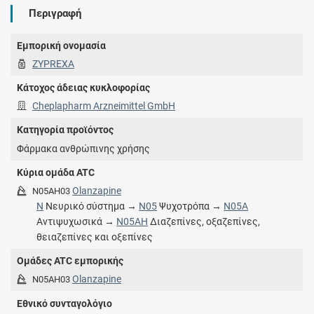
Περιγραφή
Εμπορική ονομασία
ZYPREXA
Κάτοχος άδειας κυκλοφορίας
Cheplapharm Arzneimittel GmbH
Κατηγορία προϊόντος
Φάρμακα ανθρώπινης χρήσης
Κύρια ομάδα ATC
Olanzapine
N05AH03
N
Νευρικό σύστημα →
N05
Ψυχοτρόπα →
N05A
Αντιψυχωσικά →
N05AH
Διαζεπίνες, οξαζεπίνες,
θειαζεπίνες και οξεπίνες
Ομάδες ATC εμπορικής
Olanzapine
N05AH03
Εθνικό συνταγολόγιο