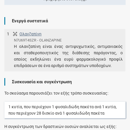
Ενεργά συστατικά
1
Ολανζαπίνη
N7U69T4SZR - OLANZAPINE
H ολανζαπίνη είναι ένας αντιψυχωτικός, αντιμανιακός
και σταθεροποιητικός της διάθεσης παράγοντας, ο
οποίος εκδηλώνει ένα ευρύ φαρμακολογικό προφίλ
επιδράσεων σε ένα αριθμό συστημάτων υποδοχέων.
Συσκευασία και συγκέντρωση
Το σκεύασμα παρουσιάζει τον εξής τρόπο συσκευασίας:
1
κυτία
, που περιέχουν
1
φυσαλιδώδη πακέτα
ανά
1
κυτία
,
που περιέχουν
28
δισκίο
ανά
1
φυσαλιδώδη πακέτα
Η συγκέντρωση των δραστικών ουσιών αναλύεται ως εξής: