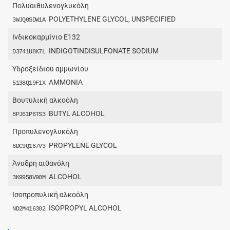
Πολυαιθυλενογλυκόλη
POLYETHYLENE GLYCOL, UNSPECIFIED
3WJQ0SDW1A
Ινδικοκαρμίνιο Ε132
INDIGOTINDISULFONATE SODIUM
D3741U8K7L
Υδροξείδιου αμμωνίου
AMMONIA
5138Q19F1X
Βουτυλική αλκοόλη
BUTYL ALCOHOL
8PJ61P6TS3
Προπυλενογλυκόλη
PROPYLENE GLYCOL
6DC9Q167V3
Άνυδρη αιθανόλη
ALCOHOL
3K9958V90M
Ισοπροπυλική αλκοόλη
ISOPROPYL ALCOHOL
ND2M416302