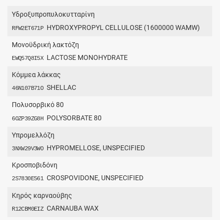
Υδροξυπροπυλοκυτταρίνη
HYDROXYPROPYL CELLULOSE (1600000 WAMW)
RFW2ET671P
Μονοϋδρική λακτόζη
LACTOSE MONOHYDRATE
EWQ57Q8I5X
Κόμμεα λάκκας
SHELLAC
46N107B71O
Πολυσορβικό 80
POLYSORBATE 80
6OZP39ZG8H
Υπρομελλόζη
HYPROMELLOSE, UNSPECIFIED
3NXW29V3WO
Κροσποβιδόνη
CROSPOVIDONE, UNSPECIFIED
2S7830E561
Κηρός καρναούβης
CARNAUBA WAX
R12CBM0EIZ