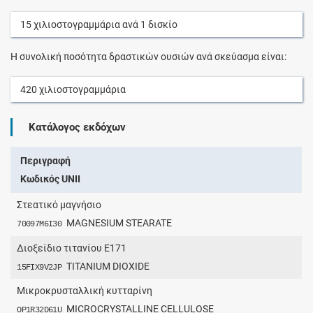
15
χιλιοστογραμμάρια
ανά
1
δισκίο
Η συνολική ποσότητα δραστικών ουσιών ανά σκεύασμα είναι:
420
χιλιοστογραμμάρια
Κατάλογος εκδόχων
Περιγραφή
Κωδικός UNII
Στεατικό μαγνήσιο
MAGNESIUM STEARATE
70097M6I30
Διοξείδιο τιτανίου E171
TITANIUM DIOXIDE
15FIX9V2JP
Μικροκρυσταλλική κυτταρίνη
MICROCRYSTALLINE CELLULOSE
OP1R32D61U