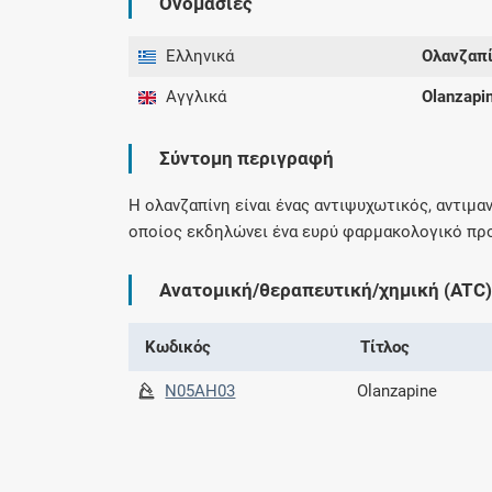
Ονομασίες
Ελληνικά
Ολανζαπ
Αγγλικά
Olanzapi
Σύντομη περιγραφή
H ολανζαπίνη είναι ένας αντιψυχωτικός, αντιμ
οποίος εκδηλώνει ένα ευρύ φαρμακολογικό πρ
Ανατομική/θεραπευτική/χημική (ATC)
Κωδικός
Τίτλος
N05AH03
Olanzapine