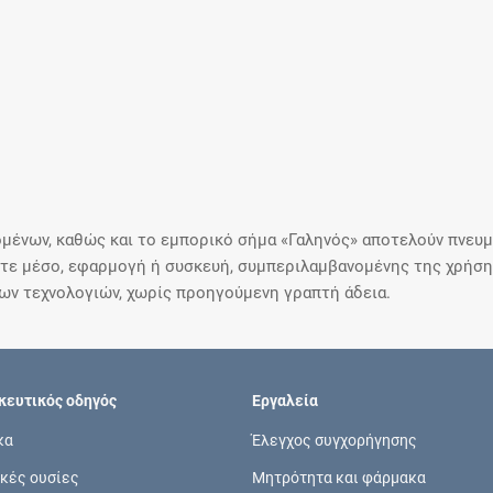
μένων, καθώς και το εμπορικό σήμα «Γαληνός» αποτελούν πνευμα
ε μέσο, εφαρμογή ή συσκευή, συμπεριλαμβανομένης της χρήσης
ιων τεχνολογιών, χωρίς προηγούμενη γραπτή άδεια.
ευτικός οδηγός
Εργαλεία
κα
Έλεγχος συγχορήγησης
κές ουσίες
Μητρότητα και φάρμακα