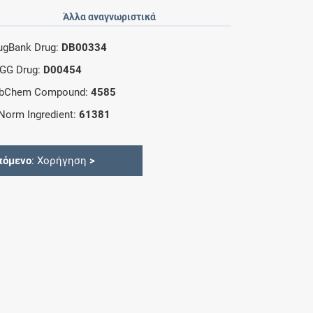
Άλλα αναγνωριστικά
ugBank Drug:
DB00334
GG Drug:
D00454
bChem Compound:
4585
Norm Ingredient:
61381
πόμενο
: Χορήγηση
>