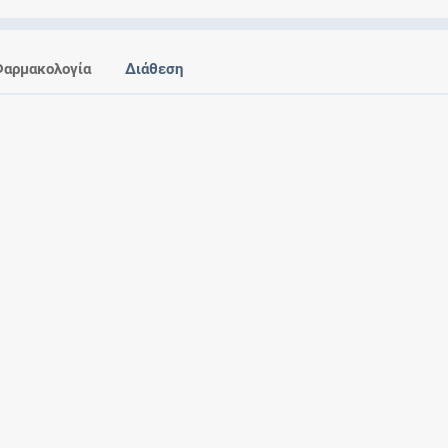
Ελέγξτε την αγωγή σας για αντενδείξεις και
αλληλεπιδράσεις μεταξύ των φαρμάκων
Φαρμακολογία
Διάθεση
Οι συνταγές μου
Αποθηκεύστε τις συνταγές σας και
μοιραστείτε τις εύκολα και με ασφάλεια
Μητρότητα και φάρμακα
Ενημερωθείτε για την ασφάλεια χορήγησης
ενός φαρμάκου κατά τη διάρκεια της
εγκυμοσύνης ή του θηλασμού