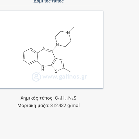
Δομικός τύπος
Χημικός τύπος: C₁₇H₂₀N₄S
Μοριακή μάζα: 312,432 g/mol