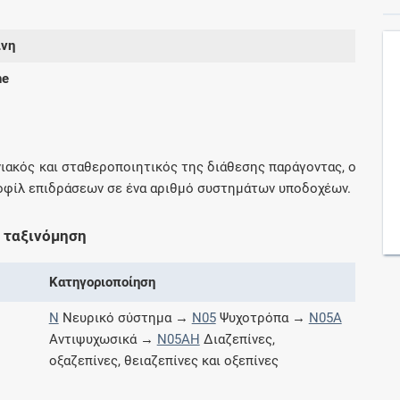
ίνη
Συνδρομές
ne
Μάθετε περισσότερα για τα οφέλη και τις
επιπλέον παροχές των συνδρομητικών
προγραμμάτων
ανιακός και σταθεροποιητικός της διάθεσης παράγοντας, ο
οφίλ επιδράσεων σε ένα αριθμό συστημάτων υποδοχέων.
Ενδείξεις και αγωγές
 ταξινόμηση
Βρείτε θεραπευτικές ενδείξεις και αγωγές για
Κατηγοριοποίηση
νόσους, συμπτώματα και ιατρικές πράξεις
N
Νευρικό σύστημα →
N05
Ψυχοτρόπα →
N05A
Αντιψυχωσικά →
N05AH
Διαζεπίνες,
οξαζεπίνες, θειαζεπίνες και οξεπίνες
Γνωρίζατε ότι...