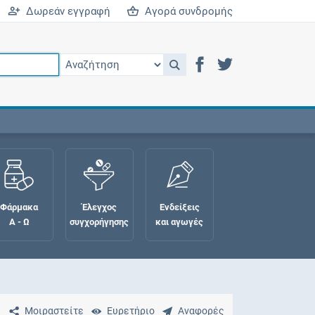
Δωρεάν εγγραφή
Αγορά συνδρομής
Φάρμακα
Έλεγχος
Ενδείξεις
Α - Ω
συγχορήγησης
και αγωγές
Μοιραστείτε
Ευρετήριο
Αναφορές