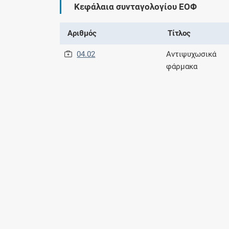
Κεφάλαια συνταγολογίου ΕΟΦ
Αριθμός
Τίτλος
04.02
Αντιψυχωσικά
φάρμακα