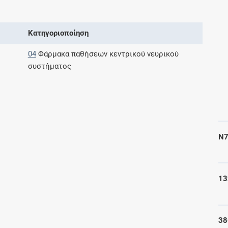
Μοιραζόμαστε μαζί σας γεγονότα της
πορείας του Galinos.gr από το 2011 μέχρι
σήμερα
Κατηγοριοποίηση
04
Φάρμακα παθήσεων κεντρικού νευρικού
συστήματος
N7
13
38