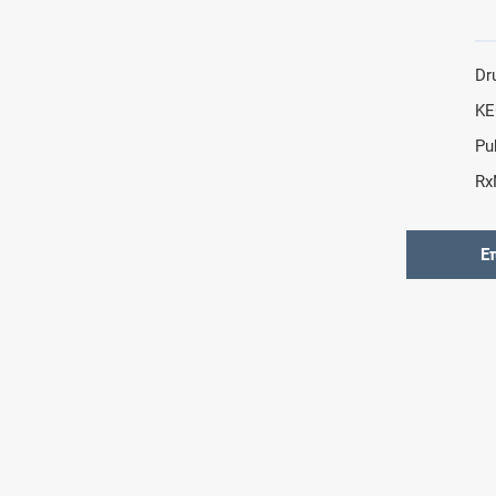
Dr
KE
Pu
Rx
Ε