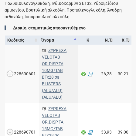
Πολυαιθυλενογλυκόλη, Ινδικοκαρμίνιο Ε132, Υδροξείδιου
αμμωνίου, Βουτυλική αλκοόλη, Προπυλενογλυκόλη, Άνυδρη
αιθανόλη, Ισοπροπυλική αλκοόλη
Δισκίο, στοματικώς αποσυντιθέμενο
Κωδικός
Όνομα
Κ
Ν.Τ.
Χ.Τ.
ZYPREXA
VELOTAB
OR.DISP.TA
10MG/TAB
228690601
26,28
30,21
BTx28 σε
BLISTERS
(ALU/ALU)
(ALU/ALU)
ZYPREXA
VELOTAB
OR.DISP.TA
15MG/TAB
228690701
33,93
39,00
BTx28 σε