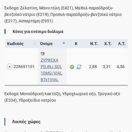
Έκδοχα: Ζελατίνη, Μαννιτόλη (Ε421), Μεθυλ-παραϋδρόξυ-
βενζοϊκό νάτριο (Ε219), Προπυλ-παραϋδροξυ-βενζοϊκό νάτριο
(Ε217), Ασπαρτάμη (Ε951)
Κόνις για ενέσιμο διάλυμα
Κωδικός
Όνομα
Κ
Ν.Τ.
Χ.Τ.
Λ.Τ.
ZYPREXA
228691101
PD.INJ.SOL
2,88
3,31
4,56
10MG/VIAL
BTx1VIAL
Έκδοχα: Μονοϋδρική λακτόζη, Υδροχλωρικό οξύ, Τρυγικό οξύ
(E334), Υδροξείδιο νατρίου
Λοιπές χώρες