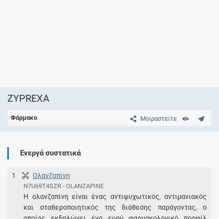
ZYPREXA
Φάρμακο
Μοιραστείτε
Ενεργά συστατικά
1
Ολανζαπίνη
N7U69T4SZR - OLANZAPINE
H ολανζαπίνη είναι ένας αντιψυχωτικός, αντιμανιακός
και σταθεροποιητικός της διάθεσης παράγοντας, ο
οποίος εκδηλώνει ένα ευρύ φαρμακολογικό προφίλ