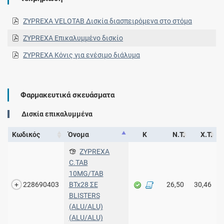
ZYPREXA VELOTAB Δισκία διασπειρόμενα στο στόμα
ZYPREXA Επικαλυμμένο δισκίο
ZYPREXA Κόνις για ενέσιμο διάλυμα
Φαρμακευτικά σκευάσματα
Δισκία επικαλυμμένα
Κωδικός
Όνομα
Κ
Ν.Τ.
Χ.Τ.
ZYPREXA
C.TAB
10MG/TAB
228690403
BTx28 ΣΕ
26,50
30,46
BLISTERS
(ALU/ALU)
(ALU/ALU)