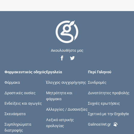
Ακουλουθήστε μας
Φαρμακευτικός οδηγός
Εργαλεία
Περί Γαληνού
Φάρμακα
Έλεγχος συγχορήγησης
Συνδρομές
Δραστικές ουσίες
Μητρότητα και
Δυνατότητες προβολής
φάρμακα
Ενδείξεις και αγωγές
Συχνές ερωτήσεις
Αλλεργίες / Δυσανεξίες
Σκευάσματα
Σχετικά με την Ergobyte
Λεξικό ιατρικής
Συμπληρώματα
GalinosVet.gr
ορολογίας
διατροφής