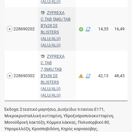
(ALU/ALU)
ZYPREXA
C.TAB 5MG/TAB
BTx28 ΣΕ
228690202
14,35
16,49
BLISTERS
(ALU/ALU)
(ALU/ALU)
ZYPREXA
C.TAB
7,5MG/TAB
228690302
BTx56 ΣΕ
42,13
48,43
BLISTERS
(ALU/ALU)
(ALU/ALU)
Έκδοχα: Στεατικό μαγνήσιο, Διοξείδιο τιτανίου E171,
Μικροκρυσταλλική κυτταρίνη, Υδροξυπροπυλοκυτταρίνη,
Μονοϋδρική λακτόζη, Κόμμεα λάκκας, Πολυσορβικό 80,
Υπρομελλόζη, Κροσποβιδόνη, Κηρός καρναούβης,