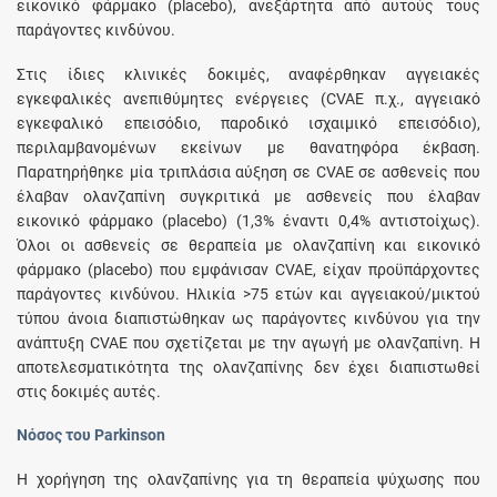
εικονικό φάρμακο (placebo), ανεξάρτητα από αυτούς τους
παράγοντες κινδύνου.
Στις ίδιες κλινικές δοκιμές, αναφέρθηκαν αγγειακές
εγκεφαλικές ανεπιθύμητες ενέργειες (CVAE π.χ., αγγειακό
εγκεφαλικό επεισόδιο, παροδικό ισχαιμικό επεισόδιο),
περιλαμβανομένων εκείνων με θανατηφόρα έκβαση.
Παρατηρήθηκε μία τριπλάσια αύξηση σε CVAE σε ασθενείς που
έλαβαν ολανζαπίνη συγκριτικά με ασθενείς που έλαβαν
εικονικό φάρμακο (placebo) (1,3% έναντι 0,4% αντιστοίχως).
Όλοι οι ασθενείς σε θεραπεία με ολανζαπίνη και εικονικό
φάρμακο (placebo) που εμφάνισαν CVAE, είχαν προϋπάρχοντες
παράγοντες κινδύνου. Ηλικία >75 ετών και αγγειακού/μικτού
τύπου άνοια διαπιστώθηκαν ως παράγοντες κινδύνου για την
ανάπτυξη CVAE που σχετίζεται με την αγωγή με ολανζαπίνη. Η
αποτελεσματικότητα της ολανζαπίνης δεν έχει διαπιστωθεί
στις δοκιμές αυτές.
Νόσος του Parkinson
Η χορήγηση της ολανζαπίνης για τη θεραπεία ψύχωσης που