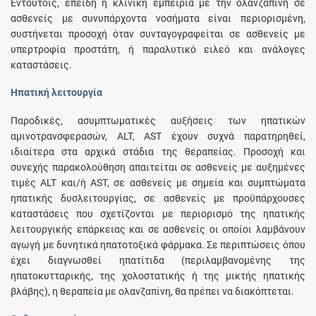
Εντούτοις, επειδή η κλινική εμπειρία με την ολανζαπίνη σε
ασθενείς με συνυπάρχοντα νοσήματα είναι περιορισμένη,
συστήνεται προσοχή όταν συνταγογραφείται σε ασθενείς με
υπερτροφία προστάτη, ή παραλυτικό ειλεό και ανάλογες
καταστάσεις.
Ηπατική λειτουργία
Παροδικές, ασυμπτωματικές αυξήσεις των ηπατικών
αμινοτρανσφερασών, ALT, AST έχουν συχνά παρατηρηθεί,
ιδιαίτερα στα αρχικά στάδια της θεραπείας. Προσοχή και
συνεχής παρακολούθηση απαιτείται σε ασθενείς με αυξημένες
τιμές ALT και/ή AST, σε ασθενείς με σημεία και συμπτώματα
ηπατικής δυσλειτουργίας, σε ασθενείς με προϋπάρχουσες
καταστάσεις που σχετίζονται με περιορισμό της ηπατικής
λειτουργικής επάρκειας και σε ασθενείς οι οποίοι λαμβάνουν
αγωγή με δυνητικά ηπατοτοξικά φάρμακα. Σε περιπτώσεις όπου
έχει διαγνωσθεί ηπατίτιδα (περιλαμβανομένης της
ηπατοκυτταρικής, της χολοστατικής ή της μικτής ηπατικής
βλάβης), η θεραπεία με ολανζαπίνη, θα πρέπει να διακόπτεται.