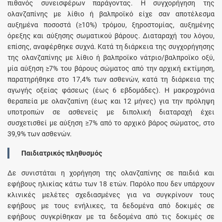
πιθανός συνεισφέρων παράγοντας. Η συγχορήγηση της
ολανζαπίνης με λίθιο ή βαλπροϊκό είχε σαν αποτέλεσμα
αυξημένα ποσοστά (≥10%) τρόμου, ξηροστομίας, αυξημένης
όρεξης και αύξησης σωματικού βάρους. Διαταραχή του λόγου,
επίσης, αναφέρθηκε συχνά. Κατά τη διάρκεια της συγχορήγησης
της ολανζαπίνης με λίθιο ή βαλπροϊκο νάτριο/βαλπροϊκο οξύ,
μία αύξηση ≥7% του βάρους σώματος από την αρχική εκτίμηση,
παρατηρήθηκε στο 17,4% των ασθενών, κατά τη διάρκεια της
αγωγής οξείας φάσεως (έως 6 εβδομάδες). Η μακροχρόνια
θεραπεία με ολανζαπίνη (έως και 12 μήνες) για την πρόληψη
υποτροπών σε ασθενείς με διπολική διαταραχή έχει
συσχετισθεί με αύξηση ≥7% από το αρχικό βάρος σώματος, στο
39,9% των ασθενών.
Παιδιατρικός πληθυσμός
Δε συνιστάται η χορήγηση της ολανζαπίνης σε παιδιά και
εφήβους ηλικίας κάτω των 18 ετών. Παρόλο που δεν υπάρχουν
κλινικές μελέτες σχεδιασμένες για να συγκρίνουν τους
εφήβους με τους ενήλικες, τα δεδομένα από δοκιμές σε
εφήβους συγκρίθηκαν με τα δεδομένα από τις δοκιμές σε