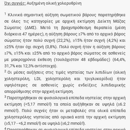
Όχι συχνές:
Αυξημένη ολική χολερυθρίνη
1
Κλινικά σημαντική αύξηση σωματικού βάρους παρατηρήθηκε
σε όλες τις κατηγορίες με αρχική εκτίμηση Δείκτη Μάζας
Σώματος (ΔΜΣ). Μετά τη βραχυπρόθεσμη θεραπεία (μέση
διάρκεια 47 ημέρες), η αύξηση βάρους ≥7% από το αρχικό βάρος
σώματος ήταν πολύ συχνή (22,2%), ≥15% ήταν συχνή (4,2%) και
≥25% ήταν όχι συχνή (0,8%). Πολύ συχνή ήταν η αύξηση βάρους
≥7%, ≥15% και ≥25% από το αρχικό βάρος σώματος σε ασθενείς
με μακροχρόνια έκθεση (τουλάχιστον 48 εβδομάδες) (64,4%,
31,7% και 12,3% αντίστοιχα).
2
Οι μέσες αυξήσεις στις τιμές νηστείας των λιπιδίων (ολική
χοληστερόλη, LDL χοληστερόλη και τριγλυκερίδια) ήταν
υψηλότερες σε ασθενείς χωρίς ενδείξεις λιπιδαιμικής
απορρύθμισης στην αρχική εκτίμηση.
3
Παρατηρήθηκαν σε φυσιολογικά επίπεδα νηστείας στην αρχική
εκτίμηση (<5,17 mmol/l) τα οποία αυξήθηκαν σε υψηλά (≥6.2
mmol/l). Πολύ συχνές ήταν οι μεταβολές στα ολικά επίπεδα
χοληστερόλης νηστείας από οριακά κατά την αρχική εκτίμηση
(≥5,17 - <6,2 mmol/l) σε υψηλά (≥6,2 mmol/l).
4
Παρατηρήθηκαν σε φυσιολογικά επίπεδα νηστείας στην αρχική