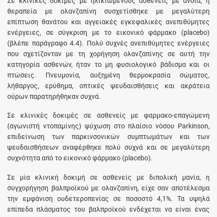
Σε κλινικές δοκιμές με ηλικιωμένους ασθενείς με άνοια, η
θεραπεία με ολανζαπίνη συσχετίσθηκε με μεγαλύτερη
επίπτωση θανάτου και αγγειακές εγκεφαλικές ανεπιθύμητες
ενέργειες, σε σύγκριση με το εικονικό φάρμακο (placebo)
(βλέπε παράγραφο 4.4). Πολύ συχνές ανεπιθύμητες ενέργειες
που σχετίζονταν με τη χορήγηση ολανζαπίνης σε αυτή την
κατηγορία ασθενών, ήταν το μη φυσιολογικό βάδισμα και οι
πτώσεις. Πνευμονία, αυξημένη θερμοκρασία σώματος,
λήθαργος, ερύθημα, οπτικές ψευδαισθήσεις και ακράτεια
ούρων παρατηρήθηκαν συχνά.
Σε κλινικές δοκιμές σε ασθενείς με φαρμακο-επαγώμενη
(αγωνιστή ντοπαμίνης) ψύχωση στο πλαίσιο νόσου Parkinson,
επιδείνωση των παρκινσονικών συμπτωμάτων και των
ψευδαισθήσεων αναφέρθηκε πολύ συχνά και σε μεγαλύτερη
συχνότητα από το εικονικό φάρμακο (placebo).
Σε μία κλινική δοκιμή σε ασθενείς με διπολική μανία, η
συγχορήγηση βαλπροϊκού με ολανζαπίνη, είχε σαν αποτέλεσμα
την εμφάνιση ουδετεροπενίας σε ποσοστό 4,1%. Τα υψηλά
επίπεδα πλάσματος του βαλπροϊκού ενδέχεται να είναι ένας