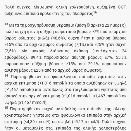
Πολύ συχνές:
Μειωμένη ολική χολερυθρίνη, αυξημένη GGT,
16
αυξημένα επίπεδα προλακτίνης του πλάσματος
13
Μετά τη βραχυπρόθεσμη θεραπεία (μέση διάρκεια 22 ημέρες),
πολύ συχνή ήταν η αύξηση σωματικού βάρους ≥7% από το αρχικό
βάρος σώματος (κιλά) (40,6%), συχνή ήταν η αύξηση βάρους
≥15% από το αρχικό βάρος σώματος (7,1%) και ≥25% ήταν συχνή
(2,5%). Με μακράς διάρκειας έκθεση (τουλάχιστον 24
εβδομάδες), 89,4% παρουσίασαν αύξηση βάρους ≥7%, 55,3%
παρουσίασαν αύξηση βάρους ≥15% και 29,1% παρουσίασαν
αύξηση βάρους ≥25% από το αρχικό βάρος σώματος.
14
Παρατηρήθηκαν σε φυσιολογικά επίπεδα νηστείας στην
αρχική εκτίμηση (<1,016 mmol/l) τα οποία αυξήθηκαν σε υψηλά
(>1,467 mmol/l) και μεταβολές στα τριγλυκερίδια νηστείας από
οριακά στην αρχική εκτίμηση (≥1,016 mmol/l - <1,467 mmol/l) σε
υψηλά (≥1,467 mmol/l).
15
Παρατηρήθηκαν συχνά μεταβολές στα επίπεδα της ολικής
χοληστερόλης νηστείας από φυσιολογικά επίπεδα στην αρχική
εκτίμηση (<4,39 mmol/l) σε υψηλά (≥5,17 mmol/l). Πολύ συχνές
ήταν οι μεταβολές στα επίπεδα της ολικής χοληστερόλης