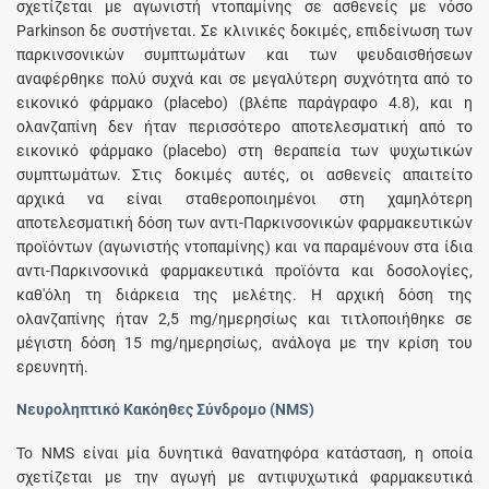
σχετίζεται με αγωνιστή ντοπαμίνης σε ασθενείς με νόσο
Parkinson δε συστήνεται. Σε κλινικές δοκιμές, επιδείνωση των
παρκινσονικών συμπτωμάτων και των ψευδαισθήσεων
αναφέρθηκε πολύ συχνά και σε μεγαλύτερη συχνότητα από το
εικονικό φάρμακο (placebo) (βλέπε παράγραφο 4.8), και η
ολανζαπίνη δεν ήταν περισσότερο αποτελεσματική από το
εικονικό φάρμακο (placebo) στη θεραπεία των ψυχωτικών
συμπτωμάτων. Στις δοκιμές αυτές, οι ασθενείς απαιτείτο
αρχικά να είναι σταθεροποιημένοι στη χαμηλότερη
αποτελεσματική δόση των αντι-Παρκινσονικών φαρμακευτικών
προϊόντων (αγωνιστής ντοπαμίνης) και να παραμένουν στα ίδια
αντι-Παρκινσονικά φαρμακευτικά προϊόντα και δοσολογίες,
καθ'όλη τη διάρκεια της μελέτης. Η αρχική δόση της
ολανζαπίνης ήταν 2,5 mg/ημερησίως και τιτλοποιήθηκε σε
μέγιστη δόση 15 mg/ημερησίως, ανάλογα με την κρίση του
ερευνητή.
Νευροληπτικό Κακόηθες Σύνδρομο (NMS)
Το NMS είναι μία δυνητικά θανατηφόρα κατάσταση, η οποία
σχετίζεται με την αγωγή με αντιψυχωτικά φαρμακευτικά