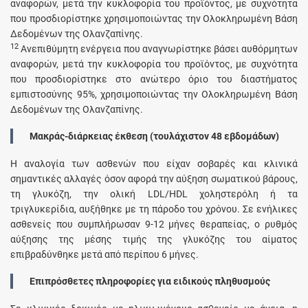
αναφορών, μετά την κυκλοφορία του προϊόντος, με συχνότητα
που προσδιορίστηκε χρησιμοποιώντας την Ολοκληρωμένη Βάση
Δεδομένων της Ολανζαπίνης.
12
Ανεπιθύμητη ενέργεια που αναγνωρίστηκε βάσει αυθόρμητων
αναφορών, μετά την κυκλοφορία του προϊόντος, με συχνότητα
που προσδιορίστηκε στο ανώτερο όριο του διαστήματος
εμπιστοσύνης 95%, χρησιμοποιώντας την Ολοκληρωμένη Βάση
Δεδομένων της Ολανζαπίνης.
Μακράς-διάρκειας έκθεση (τουλάχιστον 48 εβδομάδων)
Η αναλογία των ασθενών που είχαν σοβαρές και κλινικά
σημαντικές αλλαγές όσον αφορά την αύξηση σωματικού βάρους,
τη γλυκόζη, την ολική LDL/HDL χοληστερόλη ή τα
τριγλυκερίδια, αυξήθηκε με τη πάροδο του χρόνου. Σε ενήλικες
ασθενείς που συμπλήρωσαν 9-12 μήνες θεραπείας, ο ρυθμός
αύξησης της μέσης τιμής της γλυκόζης του αίματος
επιβραδύνθηκε μετά από περίπου 6 μήνες.
Επιπρόσθετες πληροφορίες για ειδικούς πληθυσμούς