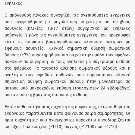
ενήλικες.
Ο ακόλουθος πίνακας συνοψίζει τις ανεπιθύμητες ενέργειες
που αναφέρθηκαν με μεγαλύτερη συχνότητα σε έφηβους
ασθενείς (ηλικίας 13-17 ετών) συγκριτικά με ενήλικες
ασθενείς ή μόνο τις ανεπιθύμητες ενέργειες που προέκυψαν
κατά τη διάρκεια βραχυπρόθεσμων κλινικών δοκιμών με
έφηβους ασθενείς. Κλινικά σημαντική αύξηση σωματικού
βάρους (≥7%) παρατηρήθηκε πιο συχνά στην ομάδα των εφήβων
ασθενών σε σύγκριση με τους ενήλικες με συγκρίσιμη έκθεση
στο φάρμακο. Το ποσοστό αύξησης σωματικού βάρους και η
αναλογία των εφήβων ασθενών που παρουσίασαν κλινικά
σημαντική αύξηση σωματικού βάρους ήταν μεγαλύτερα σε
αυτούς υπό μακροχρόνια έκθεση (τουλάχιστον 24 εβδομάδες)
από ότι υπό τη βραχείας διάρκειας έκθεση.
Εντός κάθε κατηγορίας συχνότητας εμφάνισης, οι ανεπιθύμητες
ενέργειες παρατίθενται κατά φθίνουσα σειρά σοβαρότητας. Οι
όροι συχνότητας που αναφέρονται παρακάτω προσδιορίζονται
ως εξής: Πολύ συχνές (≥1/10), συχνές (≥1/100 έως <1/10).