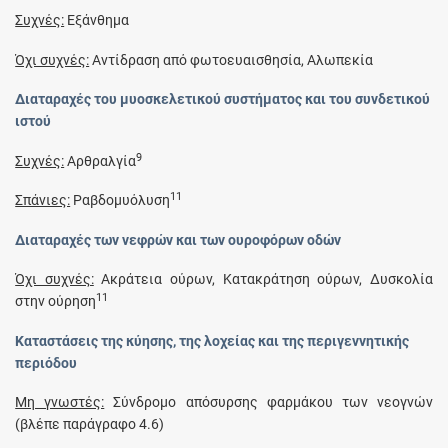
Συχνές:
Εξάνθημα
Όχι συχνές:
Αντίδραση από φωτοευαισθησία, Αλωπεκία
Διαταραχές του μυοσκελετικού συστήματος και του συνδετικού
ιστού
9
Συχνές:
Αρθραλγία
11
Σπάνιες:
Ραβδομυόλυση
Διαταραχές των νεφρών και των ουροφόρων οδών
Όχι συχνές:
Ακράτεια ούρων, Κατακράτηση ούρων, Δυσκολία
11
στην ούρηση
Καταστάσεις της κύησης, της λοχείας και της περιγεννητικής
περιόδου
Μη γνωστές:
Σύνδρομο απόσυρσης φαρμάκου των νεογνών
(βλέπε παράγραφο 4.6)