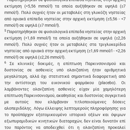
εκτίμηση (<5,56 mmol/l) τα οποία αυξήθηκαν σε υψηλά (≥7
mmol/l). Πολύ συχνές ήταν οι μεταβολές στη γλυκόζη νηστείας
από οριακά επίπεδα νηστείας στην αρχική εκτίμηση (≥5,56 - <7
mmol/l) σε υψηλά (≥7 mmol/l).
5
Παρατηρήθηκαν σε φυσιολογικά επίπεδα νηστείας στην αρχική
εκτίμηση (<1,69 mmol/l) τα οποία αυξήθηκαν σε υψηλά (≥2,26
mmol/l). Πολύ συχνές ήταν οι μεταβολές στα τριγλυκερίδια
νηστείας από οριακά στην αρχική εκτίμηση (≥1,69 mmol/l - <2,26
mmol/l) σε υψηλά (≥2,26 mmol/l).
6
Σε κλινικές δοκιμές, η επίπτωση Παρκινσονισμού και
δυστονίας σε ασθενείς υπό ολανζαπίνη ήταν αριθμητικά
μεγαλύτερη, αλλά όχι στατιστικά σημαντικά διαφορετική από
την αντίστοιχη του εικονικού φαρμάκου (placebo). Οι
λαμβάνοντες ολανζαπίνη ασθενείς είχαν μία χαμηλότερη
επίπτωση Παρκινσονισμού, ακαθησίας και δυστονίας συγκριτικά
με αυτούς που ελάμβαναν τιτλοποιούμενες δόσεις
αλοπεριδόλης. Λόγω έλλειψης λεπτομερούς πληροφόρησης για
το προϋπάρχον εξατομικευμένο ιστορικό οξέων και όψιμων
εξωπυραμιδικών κινητικών διαταραχών, δεν είναι δυνατόν επί
του παρόντος να αποδειχθεί ότι η ολανζαπίνη προκαλεί