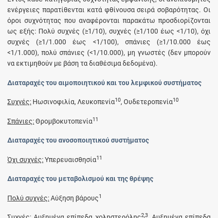
ενέργειες παρατίθενται κατά φθίνουσα σειρά σοβαρότητας. Οι
όροι συχνότητας που αναφέρονται παρακάτω προσδιορίζονται
ως εξής: Πολύ συχνές (≥1/10), συχνές (≥1/100 έως <1/10), όχι
συχνές (≥1/1.000 έως <1/100), σπάνιες (≥1/10.000 έως
<1/1.000), πολύ σπάνιες (<1/10.000), μη γνωστές (δεν μπορούν
να εκτιμηθούν με βάση τα διαθέσιμα δεδομένα).
Διαταραχές του αιμοποιητικού και του λεμφικού συστήματος
10
10
Συχνές:
Ηωσινοφιλία, Λευκοπενία
, Ουδετεροπενία
11
Σπάνιες:
Θρομβοκυτοπενία
Διαταραχές του ανοσοποιητικού συστήματος
11
Όχι συχνές:
Υπερευαισθησία
Διαταραχές του μεταβολισμού και της θρέψης
1
Πολύ συχνές:
Αύξηση βάρους
2,3
Συχνές:
Αυξημένα επίπεδα χοληστερόλης
, Αυξημένα επίπεδα