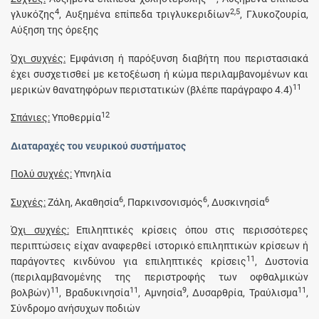
4
2,5
γλυκόζης
, Αυξημένα επίπεδα τριγλυκεριδίων
, Γλυκοζουρία,
Αύξηση της όρεξης
Όχι συχνές:
Εμφάνιση ή παρόξυνση διαβήτη που περιστασιακά
έχει συσχετισθεί με κετοξέωση ή κώμα περιλαμβανομένων και
11
μερικών θανατηφόρων περιστατικών (βλέπε παράγραφο 4.4)
12
Σπάνιες:
Υποθερμία
Διαταραχές του νευρικού συστήματος
Πολύ συχνές:
Υπνηλία
6
6
6
Συχνές:
Ζάλη, Ακαθησία
, Παρκινσονισμός
, Δυσκινησία
Όχι συχνές:
Επιληπτικές κρίσεις όπου στις περισσότερες
περιπτώσεις είχαν αναφερθεί ιστορικό επιληπτικών κρίσεων ή
11
παράγοντες κινδύνου για επιληπτικές κρίσεις
, Δυστονία
(περιλαμβανομένης της περιστροφής των οφθαλμικών
11
11
9
11
βολβών)
, Βραδυκινησία
, Αμνησία
, Δυσαρθρία, Τραύλισμα
,
Σύνδρομο ανήσυχων ποδιών