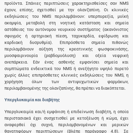
προϊόντα. Σπάνιες περιπτώσεις χαρακτηρισθείσες σαν NMS
έχουν, επίσης, σχετισθεί με την ολανζαπίνη. Οι κλινικές
εκδηλώσεις του NMS περιλαμβάνουν: υπερπυρεξία, μυϊκή
ακαμψία, μεταβολή στη νοητική κατάσταση και σημεία
αστάθειας του αυτόνομου νευρικού συστήματος (ακανόνιστος
σφυγμός ή αρτηριακή πίεση, ταχυκαρδία, εφίδρωση και
καρδιακή δυσρυθμία). Επιπρόσθετα σημεία πιθανώς
περιλαμβάνουν αύξηση της κρεατινικής φωσφοκινάσης,
μυοσφαιρινουρία (ραβδομυόλυση) και οξεία νεφρική
ανεπάρκεια. Εάν ένας ασθενής εμφανίσει σημεία και
συμπτώματα ενδεικτικά του NMS ή ανεξήγητο υψηλό πυρετό
χωρίς άλλες επιπρόσθετες κλινικές εκδηλώσεις του NMS, η
χορήγηση όλων των αντιψυχωτικών φαρμάκων,
περιλαμβανομένης της ολανζαπίνης, θα πρέπει να διακόπτεται.
Υπεργλυκαιμία και διαβήτης
Υπεργλυκαιμία και/ή εμφάνιση ή επιδείνωση διαβήτη, η οποία
περιστασιακά έχει συσχετισθεί με κετοξέωση ή κώμα, έχει
αναφερθεί όχι συχνά, περιλαμβανομένων και μερικών
θανατηφόρων περιπτώσεων (βλέπε παράγραφο 4.8). Σε