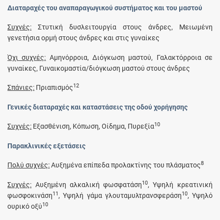
Διαταραχές του αναπαραγωγικού συστήματος και του μαστού
Συχνές:
Στυτική δυσλειτουργία στους άνδρες, Μειωμένη
γενετήσια ορμή στους άνδρες και στις γυναίκες
Όχι συχνές:
Αμηνόρροια, Διόγκωση μαστού, Γαλακτόρροια σε
γυναίκες, Γυναικομαστία/διόγκωση μαστού στους άνδρες
12
Σπάνιες:
Πριαπισμός
Γενικές διαταραχές και καταστάσεις της οδού χορήγησης
10
Συχνές:
Εξασθένιση, Κόπωση, Οίδημα, Πυρεξία
Παρακλινικές εξετάσεις
8
Πολύ συχνές:
Αυξημένα επίπεδα προλακτίνης του πλάσματος
10
Συχνές:
Αυξημένη αλκαλική φωσφατάση
, Υψηλή κρεατινική
11
10
φωσφοκινάση
, Υψηλή γάμα γλουταμυλτρανσφεράση
, Υψηλό
10
ουρικό οξύ