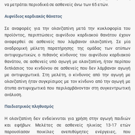
να μετράται περιοδικά σε ασθενείς άνω των 65 ετών.
Αιφνίδιος καρδιακός θάνατος
Σε αναφορές για την ολανζαπίνη μετά την κυκλοφορία του
προϊόντος, περιπτώσεις αιφνίδιου καρδιακού θανάτου έχουν
αναφερθεί σε ασθενείς που λάμβαναν ολανζαπίνη. Σε μία
αναδρομική μέλετη παρατήρησης της ομάδας των ατύπων
αντιψυχωτικών, ο πιθανός κίνδυνος του αιφνίδιου καρδιακού
θανάτου, σε ασθενείς υπό αγωγή με ολανζαπίνη, ήταν περίπου
διπλάσιος του κινδύνου σε ασθενείς που δεν λάμβαναν αγωγή
με αντιψυχωτικά. Στη μελέτη, ο κίνδυνος από την αγωγή με
ολανζαπίνη ήταν συγκρίσιμος με τον κίνδυνο από την αγωγή με
άτυπα αντιψυχωτικά που περιλαμβάνονταν στη συγκεντρωτική
ανάλυση.
Παιδιατρικός πληθυσμός
Η ολανζαπίνη δεν ενδείκνυται για χρήση στην αγωγή παιδιών
και εφήβων. Μελέτες σε ασθενείς ηλικίας 13-17 ετών
παρουσίασαν ποικίλες ανεπιθύμητες ενέργειες, που