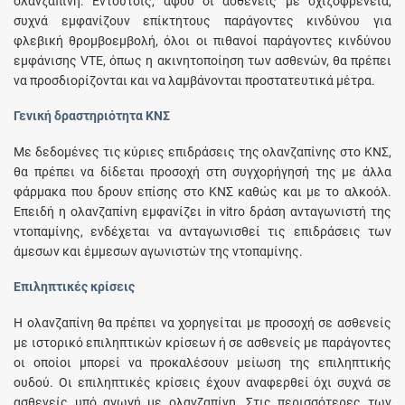
ολανζαπίνη. Εντούτοις, αφού οι ασθενείς με σχιζοφρένεια,
συχνά εμφανίζουν επίκτητους παράγοντες κινδύνου για
φλεβική θρομβοεμβολή, όλοι οι πιθανοί παράγοντες κινδύνου
εμφάνισης VTE, όπως η ακινητοποίηση των ασθενών, θα πρέπει
να προσδιορίζονται και να λαμβάνονται προστατευτικά μέτρα.
Γενική δραστηριότητα ΚΝΣ
Με δεδομένες τις κύριες επιδράσεις της ολανζαπίνης στο ΚΝΣ,
θα πρέπει να δίδεται προσοχή στη συγχορήγησή της με άλλα
φάρμακα που δρουν επίσης στο ΚΝΣ καθώς και με το αλκοόλ.
Επειδή η ολανζαπίνη εμφανίζει in vitro δράση ανταγωνιστή της
ντοπαμίνης, ενδέχεται να ανταγωνισθεί τις επιδράσεις των
άμεσων και έμμεσων αγωνιστών της ντοπαμίνης.
Επιληπτικές κρίσεις
Η ολανζαπίνη θα πρέπει να χορηγείται με προσοχή σε ασθενείς
με ιστορικό επιληπτικών κρίσεων ή σε ασθενείς με παράγοντες
οι οποίοι μπορεί να προκαλέσουν μείωση της επιληπτικής
ουδού. Οι επιληπτικές κρίσεις έχουν αναφερθεί όχι συχνά σε
ασθενείς υπό αγωγή με ολανζαπίνη. Στις περισσότερες των