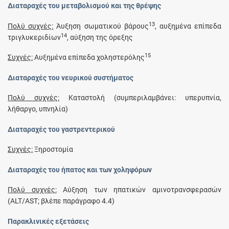
Διαταραχές του μεταβολισμού και της θρέψης
13
Πολύ συχνές:
Άυξηση σωματικού βάρους
, αυξημένα επίπεδα
14
τριγλυκεριδίων
, αύξηση της όρεξης
15
Συχνές:
Αυξημένα επίπεδα χοληστερόλης
Διαταραχές του νευρικού συστήματος
Πολύ συχνές:
Καταστολή (συμπεριλαμβάνει: υπερυπνία,
λήθαργο, υπνηλία)
Διαταραχές του γαστρεντερικού
Συχνές:
Ξηροστομία
Διαταραχές του ήπατος και των χοληφόρων
Πολύ συχνές:
Αύξηση των ηπατικών αμινοτρανσφερασών
(ALT/AST; βλέπε παράγραφο 4.4)
Παρακλινικές εξετάσεις