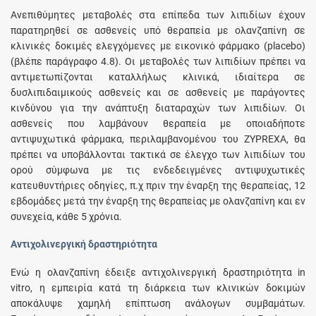
Ανεπιθύμητες μεταβολές στα επίπεδα των λιπιδίων έχουν
παρατηρηθεί σε ασθενείς υπό θεραπεία με ολανζαπίνη σε
κλινικές δοκιμές ελεγχόμενες με εικονικό φάρμακο (placebo)
(βλέπε παράγραφο 4.8). Οι μεταβολές των λιπιδίων πρέπει να
αντιμετωπίζονται καταλλήλως κλινικά, ιδιαίτερα σε
δυσλιπιδαιμικούς ασθενείς και σε ασθενείς με παράγοντες
κινδύνου για την ανάπτυξη διαταραχών των λιπιδίων. Οι
ασθενείς που λαμβάνουν θεραπεία με οποιαδήποτε
αντιψυχωτικά φάρμακα, περιλαμβανομένου του ZYPREXA, θα
πρέπει να υποβάλλονται τακτικά σε έλεγχο των λιπιδίων του
ορού σύμφωνα με τις ενδεδειγμένες αντιψυχωτικές
κατευθυντήριες οδηγίες, π.χ πριν την έναρξη της θεραπείας, 12
εβδομάδες μετά την έναρξη της θεραπείας με ολανζαπίνη και εν
συνεχεία, κάθε 5 χρόνια.
Αντιχολινεργική δραστηριότητα
Ενώ η ολανζαπίνη έδειξε αντιχολινεργική δραστηριότητα in
vitro, η εμπειρία κατά τη διάρκεια των κλινικών δοκιμών
αποκάλυψε χαμηλή επίπτωση ανάλογων συμβαμάτων.