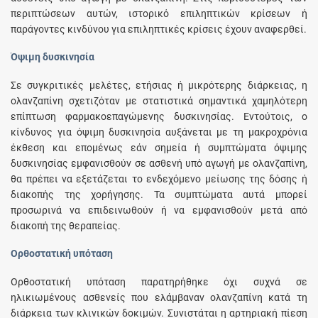
περιπτώσεων αυτών, ιστορικό επιληπτικών κρίσεων ή
παράγοντες κινδύνου για επιληπτικές κρίσεις έχουν αναφερθεί.
Όψιμη δυσκινησία
Σε συγκριτικές μελέτες, ετήσιας ή μικρότερης διάρκειας, η
ολανζαπίνη σχετιζόταν με στατιστικά σημαντικά χαμηλότερη
επίπτωση φαρμακοεπαγώμενης δυσκινησίας. Εντούτοις, ο
κίνδυνος για όψιμη δυσκινησία αυξάνεται με τη μακροχρόνια
έκθεση και επομένως εάν σημεία ή συμπτώματα όψιμης
δυσκινησίας εμφανισθούν σε ασθενή υπό αγωγή με ολανζαπίνη,
θα πρέπει να εξετάζεται το ενδεχόμενο μείωσης της δόσης ή
διακοπής της χορήγησης. Τα συμπτώματα αυτά μπορεί
προσωρινά να επιδεινωθούν ή να εμφανισθούν μετά από
διακοπή της θεραπείας.
Ορθοστατική υπόταση
Ορθοστατική υπόταση παρατηρήθηκε όχι συχνά σε
ηλικιωμένους ασθενείς που ελάμβαναν ολανζαπίνη κατά τη
διάρκεια των κλινικών δοκιμών. Συνιστάται η αρτηριακή πίεση