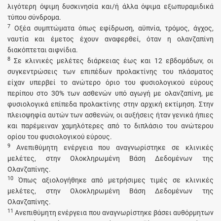
λιγότερη όψιμη δυσκινησία και/ή άλλα όψιμα εξωπυραμιδικά
τύπου σύνδρομα.
7
Οξέα συμπτώματα όπως εφίδρωση, αϋπνία, τρόμος, άγχος,
ναυτία και έμετος έχουν αναφερθεί, όταν η ολανζαπίνη
διακόπτεται αιφνίδια.
8
Σε κλινικές μελέτες διάρκειας έως και 12 εβδομάδων, οι
συγκεντρώσεις των επιπέδων προλακτίνης του πλάσματος
είχαν υπερβεί το ανώτερο όριο του φυσιολογικού εύρους
περίπου στο 30% των ασθενών υπό αγωγή με ολανζαπίνη, με
φυσιολογικά επίπεδα προλακτίνης στην αρχική εκτίμηση. Στην
πλειοψηφία αυτών των ασθενών, οι αυξήσεις ήταν γενικά ήπιες
και παρέμειναν χαμηλότερες από το διπλάσιο του ανώτερου
ορίου του φυσιολογικού εύρους.
9
Ανεπιθύμητη ενέργεια που αναγνωρίστηκε σε κλινικές
μελέτες, στην Ολοκληρωμένη Βάση Δεδομένων της
Ολανζαπίνης.
10
Όπως αξιολογήθηκε από μετρήσιμες τιμές σε κλινικές
μελέτες, στην Ολοκληρωμένη Βάση Δεδομένων της
Ολανζαπίνης.
11
Ανεπιθύμητη ενέργεια που αναγνωρίστηκε βάσει αυθόρμητων