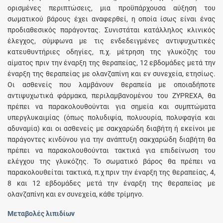
ορισμένες περιπτώσεις, μια προϋπάρχουσα αύξηση του
σωματικού βάρους έχει αναφερθεί, η οποία ίσως είναι ένας
προδιαθεσικός παράγοντας. Συνιστάται κατάλληλος κλινικός
έλεγχος, σύμφωνα με τις ενδεδειγμένες αντιψυχωτικές
κατευθυντήριες οδηγίες, π.χ. μέτρηση της γλυκόζης του
αίματος πριν την έναρξη της θεραπείας, 12 εβδομάδες μετά την
έναρξη της θεραπείας με ολανζαπίνη και εν συνεχεία, ετησίως.
Οι ασθενείς που λαμβάνουν θεραπεία με οποιαδήποτε
αντιψυχωτικά φάρμακα, περιλαμβανομένου του ZYPREXA, θα
πρέπει να παρακολουθούνται για σημεία και συμπτώματα
υπεργλυκαιμίας (όπως πολυδιψία, πολυουρία, πολυφαγία και
αδυναμία) και οι ασθενείς με σακχαρώδη διαβήτη ή εκείνοι με
παράγοντες κινδύνου για την ανάπτυξη σακχαρώδη διαβήτη θα
πρέπει να παρακολουθούνται τακτικά για επιδείνωση του
ελέγχου της γλυκόζης. Το σωματικό βάρος θα πρέπει να
παρακολουθείται τακτικά, π.χ πριν την έναρξη της θεραπείας, 4,
8 και 12 εβδομάδες μετά την έναρξη της θεραπείας με
ολανζαπίνη και εν συνεχεία, κάθε τρίμηνο.
Μεταβολές λιπιδίων