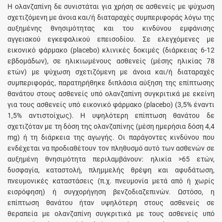
Η ολανζαπίνη δε συνιστάται για χρήση σε ασθενείς με ψύχωση
σχετιζόμενη με άνοια και/ή διαταραχές συμπεριφοράς λόγω της
αυξημένης θνησιμότητας και του κινδύνου εμφάνισης
αγγειακού εγκεφαλικού επεισοδίου. Σε ελεγχόμενες με
εικονικό φάρμακο (placebo) κλινικές δοκιμές (διάρκειας 6-12
εβδομάδων), σε ηλικιωμένους ασθενείς (μέσης ηλικίας 78
ετών) με ψύχωση σχετιζόμενη με άνοια και/ή διαταραχές
συμπεριφοράς, παρατηρήθηκε διπλάσια αύξηση της επίπτωσης
θανάτου στους ασθενείς υπό ολανζαπίνη συγκριτικά με εκείνη
για τους ασθενείς υπό εικονικό φάρμακο (placebo) (3,5% έναντι
1,5% αντιστοίχως). H υψηλότερη επίπτωση θανάτου δε
σχετιζόταν με τη δόση της ολανζαπίνης (μέση ημερήσια δόση 4,4
mg) ή τη διάρκεια της αγωγής. Οι παράγοντες κινδύνου που
ενδέχεται να προδιαθέτουν τον πληθυσμό αυτό των ασθενών σε
αυξημένη θνησιμότητα περιλαμβάνουν: ηλικία >65 ετών,
δυσφαγία, καταστολή, πλημμελής θρέψη και αφυδάτωση,
πνευμονικές καταστάσεις (π.χ. πνευμονία μετά από ή χωρίς
εισρόφηση) ή συγχορήγηση βενζοδιαζεπινών. Ωστόσο, η
επίπτωση θανάτου ήταν υψηλότερη στους ασθενείς σε
θεραπεία με ολανζαπίνη συγκριτικά με τους ασθενείς υπό