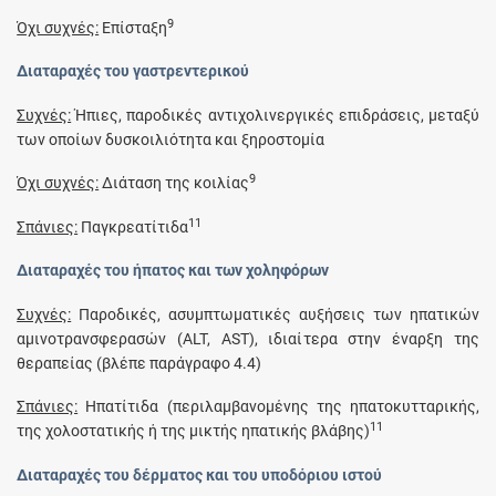
9
Όχι συχνές:
Επίσταξη
Διαταραχές του γαστρεντερικού
Συχνές:
Ήπιες, παροδικές αντιχολινεργικές επιδράσεις, μεταξύ
των οποίων δυσκοιλιότητα και ξηροστομία
9
Όχι συχνές:
Διάταση της κοιλίας
11
Σπάνιες:
Παγκρεατίτιδα
Διαταραχές του ήπατος και των χοληφόρων
Συχνές:
Παροδικές, ασυμπτωματικές αυξήσεις των ηπατικών
αμινοτρανσφερασών (ALT, AST), ιδιαίτερα στην έναρξη της
θεραπείας (βλέπε παράγραφο 4.4)
Σπάνιες:
Ηπατίτιδα (περιλαμβανομένης της ηπατοκυτταρικής,
11
της χολοστατικής ή της μικτής ηπατικής βλάβης)
Διαταραχές του δέρματος και του υποδόριου ιστού