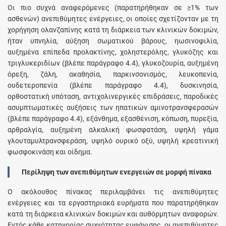
Οι πιο συχνά αναφερόμενες (παρατηρήθηκαν σε ≥1% των
ασθενών) ανεπιθύμητες ενέργειες, οι οποίες σχετίζονταν με τη
χορήγηση ολανζαπίνης κατά τη διάρκεια των κλινικών δοκιμών,
ήταν υπνηλία, αύξηση σωματικού βάρους, ηωσινοφιλία,
αυξημένα επίπεδα προλακτίνης, χοληστερόλης, γλυκόζης και
τριγλυκεριδίων (βλέπε παράγραφο 4.4), γλυκοζουρία, αυξημένη
όρεξη, ζάλη, ακαθησία, παρκινσονισμός, λευκοπενία,
ουδετεροπενία (βλέπε παράγραφο 4.4), δυσκινησία,
ορθοστατική υπόταση, αντιχολινεργικές επιδράσεις, παροδικές
ασυμπτωματικές αυξήσεις των ηπατικών αμινοτρανσφερασών
(βλέπε παράγραφο 4.4), εξάνθημα, εξασθένιση, κόπωση, πυρεξία,
αρθραλγία, αυξημένη αλκαλική φωσφατάση, υψηλή γάμα
γλουταμυλτρανσφεράση, υψηλό ουρικό οξύ, υψηλή κρεατινική
φωσφοκινάση και οίδημα.
Περίληψη των ανεπιθύμητων ενεργειών σε μορφή πίνακα
Ο ακόλουθος πίνακας περιλαμβάνει τις ανεπιθύμητες
ενέργειες και τα εργαστηριακά ευρήματα που παρατηρήθηκαν
κατά τη διάρκεια κλινικών δοκιμών και αυθόρμητων αναφορών.
Εντός κάθε κατηγορίας συχνότητας εμφάνισης, οι ανεπιθύμητες