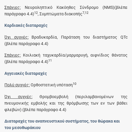
Σπάνιες:
Νευροληπτικό Κακόηθες Σύνδρομο (NMS)(βλέπε
12
7,12
παράγραφο 4.4)
, Συμπτώματα διακοπής
Καρδιακές διαταραχές
Όχι συχνές:
Βραδυκαρδία, Παράταση του διαστήματος QTc
(βλέπε παράγραφο 4.4)
Σπάνιες:
Κοιλιακή ταχυκαρδία/μαρμαρυγή, αιφνίδιος θάνατος
11
(βλέπε παράγραφο 4.4)
Αγγειακές διαταραχές
10
Πολύ συχνές:
Ορθοστατική υπόταση
Όχι συχνές:
Θρομβοεμβολή (περιλαμβανομένων της
πνευμονικής εμβολής και της θρόμβωσης των εν των βάθει
φλεβών) (βλέπε παράγραφο 4.4)
Διαταραχές του αναπνευστικού συστήματος, του θώρακα και
του μεσοθωράκιου