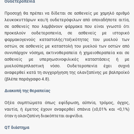
Ουδετεροπενία
Προσοχή θα πρέπει να δίδεται σε ασθενείς με χαμηλό αριθμό
λευκοκυττάρων και/ή ουδετερόφιλων από οποιαδήποτε αιτία,
σε ασθενείς που λαμβάνουν φάρμακα που είναι γνωστό ότι
προκαλούν ουδετεροπενία, σε ασθενείς με ιστορικό
φαρμακογενούς καταστολής/τοξικότητας του μυελού των
οστών, σε ασθενείς με καταστολή του μυελού των οστών από
συνυπάρχον νόσημα, ακτινοθεραπεία ή χημειοθεραπεία και σε
ασθενείς με υπερηωσινοφιλικές καταστάσεις ή με
μυελοϋπερπλαστική νόσο. Ουδετεροπενία έχει συχνά
αναφερθεί κατά τη συγχορήγηση της ολανζαπίνης με βαλπροϊκό
(βλέπε παράγραφο 4.8).
Διακοπή της θεραπείας
Οξέα συμπτώματα όπως εφίδρωση, αϋπνία, τρόμος, άγχος,
ναυτία, ή έμετος έχουν αναφερθεί σπάνια (≥0,01% και <0,1%)
όταν η ολανζαπίνη διακόπτεται αιφνίδια.
QT διάστημα