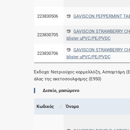
223830506
GAVISCON PEPPERMINT TABL
GAVISCON STRAWBERRY CHW.T
223830705
blister uPVC/PE/PVDC
GAVISCON STRAWBERRY CHW.T
223830706
blister uPVC/PE/PVDC
Έκδοχα: Νατριούχος καρμελλόζη, Ασπαρτάμη (E9
άλας της ακετοσουλφάμης (Ε950)
Δισκίο, μασώμενο
Κωδικός
Όνομα