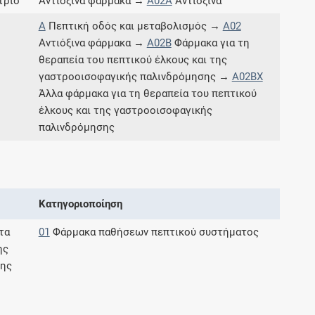
τριο
Αντιόξινα φάρμακα →
A02A
Αντιόξινα
Μοιραζόμαστε μαζί σας γεγονότα της
A
Πεπτική οδός και μεταβολισμός →
A02
πορείας του Galinos.gr από το 2011 μέχρι
σήμερα
Αντιόξινα φάρμακα →
A02B
Φάρμακα για τη
θεραπεία του πεπτικού έλκους και της
γαστροοισοφαγικής παλινδρόμησης →
A02BX
Άλλα φάρμακα για τη θεραπεία του πεπτικού
έλκους και της γαστροοισοφαγικής
παλινδρόμησης
Κατηγοριοποίηση
τα
01
Φάρμακα παθήσεων πεπτικού συστήματος
ης
σης