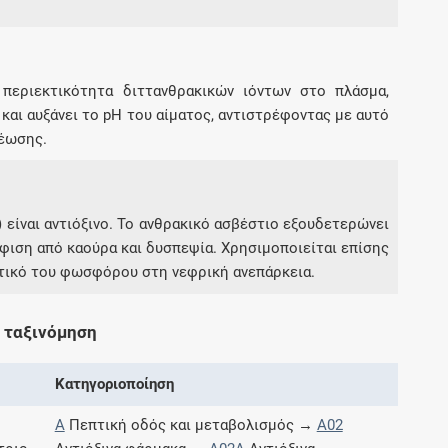
Συνδρομές
 περιεκτικότητα διττανθρακικών ιόντων στο πλάσμα,
Μάθετε περισσότερα για τα οφέλη και τις
και αυξάνει το pH του αίματος, αντιστρέφοντας με αυτό
επιπλέον παροχές των συνδρομητικών
ξέωσης.
προγραμμάτων
) είναι αντιόξινο. Το ανθρακικό ασβέστιο εξουδετερώνει
ύφιση από καούρα και δυσπεψία. Χρησιμοποιείται επίσης
Ενδείξεις και αγωγές
τικό του φωσφόρου στη νεφρική ανεπάρκεια.
Βρείτε θεραπευτικές ενδείξεις και αγωγές για
νόσους, συμπτώματα και ιατρικές πράξεις
 ταξινόμηση
Κατηγοριοποίηση
Γνωρίζατε ότι...
A
Πεπτική οδός και μεταβολισμός →
A02