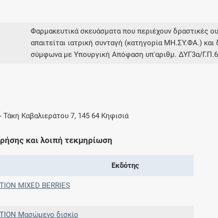
Φαρμακευτικά σκευάσματα που περιέχουν δραστικές ου
απαιτείται ιατρική συνταγή (κατηγορία ΜΗ.ΣΥ.ΦΑ.) και 
σύμφωνα με Υπουργική Απόφαση υπ'αριθμ. ΔΥΓ3α/Γ.Π.63
-
Τάκη Καβαλιεράτου 7, 145 64 Κηφισιά
χρήσης και λοιπή τεκμηρίωση
Εκδότης
TION MIXED BERRIES
TION Μασώμενο δισκίο