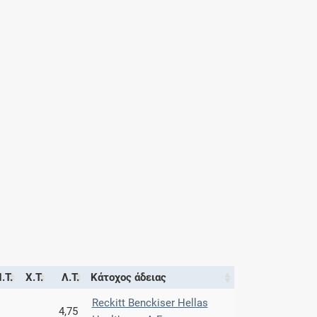
.Τ.
Χ.Τ.
Λ.Τ.
Κάτοχος άδειας
Reckitt Benckiser Hellas
4,75