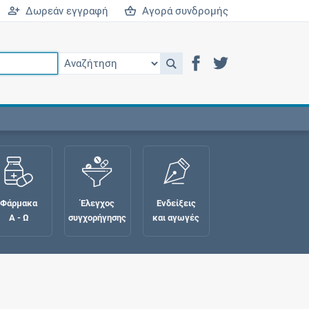
Δωρεάν εγγραφή
Αγορά συνδρομής
Φάρμακα
Έλεγχος
Ενδείξεις
Α - Ω
συγχορήγησης
και αγωγές