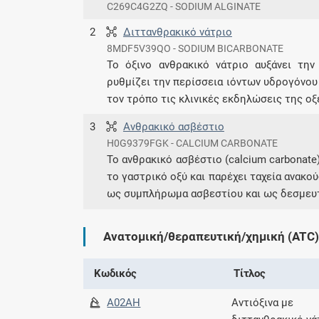
C269C4G2ZQ - SODIUM ALGINATE
2
Διττανθρακικό νάτριο
8MDF5V39QO - SODIUM BICARBONATE
Το όξινο ανθρακικό νάτριο αυξάνει την
ρυθμίζει την περίσσεια ιόντων υδρογόνου 
τον τρόπο τις κλινικές εκδηλώσεις της ο
3
Ανθρακικό ασβέστιο
H0G9379FGK - CALCIUM CARBONATE
To ανθρακικό ασβέστιο (calcium carbonate
το γαστρικό οξύ και παρέχει ταχεία ανακο
ως συμπλήρωμα ασβεστίου και ως δεσμευ
Ανατομική/θεραπευτική/χημική (ATC)
Κωδικός
Τίτλος
A02AH
Αντιόξινα με