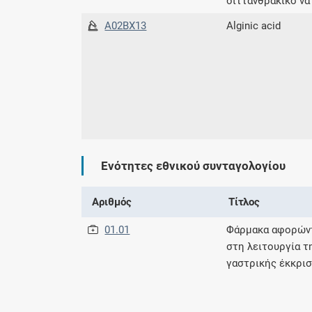
διττανθρακικό νά
A02BX13
Alginic acid
Ενότητες εθνικού συνταγολογίου
Αριθμός
Τίτλος
01.01
Φάρμακα αφορών
στη λειτουργία τ
γαστρικής έκκρι