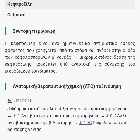
Κεφπροζίλη
Cefprozil
Σύντομη περιγραφή
Η κεφπροζίλη είναι ένα ημισυνθετικό αντιβιοτικό ευρέος
φάσματος που χορηγείται από το στόμα και ανήκει στην ομάδα
των κεφαλοσπορινών β' γενεάς. Η μικροβιοκτόνος δράση της
κεφπροζίλης προκύπτει από αναστολή της σύνθεσης του
μικροβιακού τοιχώματος.
Ανατομική/θεραπευτική/χημική (ATC) ταξινόμηση
J01DC10
J
Φάρμακα κατά των λοιμώξεων για συστηματική χορήγηση
→
J01
Αντιβιοτικά για συστηματική χορήγηση →
J01D
Άλλα
αντιβακτηριακά της β-Λακτάμης →
J01DC
Κεφαλοσπορίνες
δεύτερης γενιάς