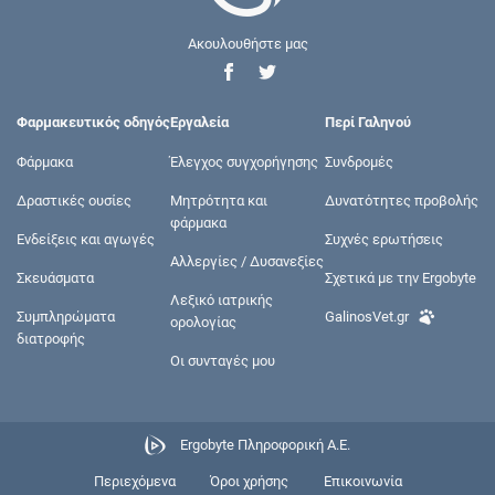
Ακουλουθήστε μας
Φαρμακευτικός οδηγός
Εργαλεία
Περί Γαληνού
Φάρμακα
Έλεγχος συγχορήγησης
Συνδρομές
Δραστικές ουσίες
Μητρότητα και
Δυνατότητες προβολής
φάρμακα
Ενδείξεις και αγωγές
Συχνές ερωτήσεις
Αλλεργίες / Δυσανεξίες
Σκευάσματα
Σχετικά με την Ergobyte
Λεξικό ιατρικής
Συμπληρώματα
GalinosVet.gr
ορολογίας
διατροφής
Οι συνταγές μου
Ergobyte Πληροφορική Α.Ε.
Περιεχόμενα
Όροι χρήσης
Επικοινωνία