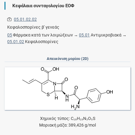
Κεφάλαια συνταγολογίου ΕΟΦ
05.01.02.02
Κεφαλοσπορίνες β' γενεάς
05
Φάρμακα κατά των λοιμώξεων →
05.01
Αντιμικροβιακά →
05.01.02
Κεφαλοσπορίνες
Απεικόνιση μορίου (2D)
Χημικός τύπος: C₁₈H₁₉N₃O₅S
Μοριακή μάζα: 389,426 g/mol