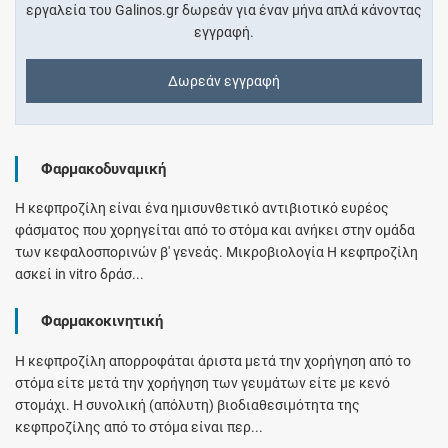
εργαλεία του Galinos.gr δωρεάν για έναν μήνα απλά κάνοντας
εγγραφή.
Δωρεάν εγγραφή
Φαρμακοδυναμική
Η κεφπροζίλη είναι ένα ημισυνθετικό αντιβιοτικό ευρέος
φάσματος που χορηγείται από το στόμα και ανήκει στην ομάδα
των κεφαλοσπορινών β' γενεάς. Μικροβιολογία Η κεφπροζίλη
ασκεί in vitro δράσ...
Φαρμακοκινητική
Η κεφπροζίλη απορροφάται άριστα μετά την χορήγηση από το
στόμα είτε μετά την χορήγηση των γευμάτων είτε με κενό
στομάχι. Η συνολική (απόλυτη) βιοδιαθεσιμότητα της
κεφπροζίλης από το στόμα είναι περ...