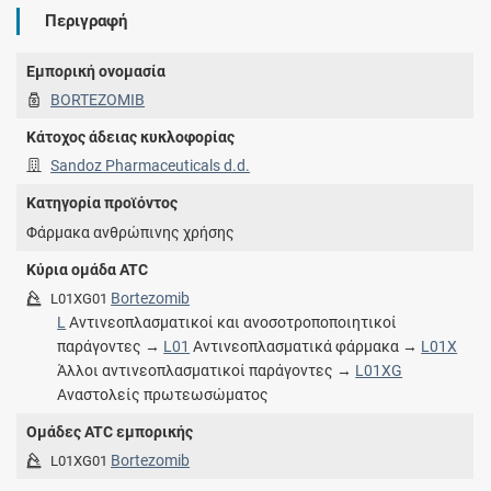
Περιγραφή
Εμπορική ονομασία
BORTEZOMIB
Κάτοχος άδειας κυκλοφορίας
Sandoz Pharmaceuticals d.d.
Κατηγορία προϊόντος
Φάρμακα ανθρώπινης χρήσης
Κύρια ομάδα ATC
Bortezomib
L01XG01
L
Αντινεοπλασματικοί και ανοσοτροποποιητικοί
παράγοντες →
L01
Αντινεοπλασματικά φάρμακα →
L01X
Άλλοι αντινεοπλασματικοί παράγοντες →
L01XG
Αναστολείς πρωτεωσώματος
Ομάδες ATC εμπορικής
Bortezomib
L01XG01