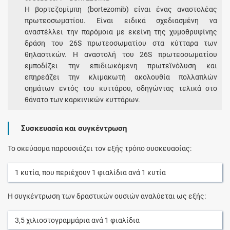
Η βορτεζομίμπη (bortezomib) είναι ένας αναστολέας
πρωτεοσωματίου. Είναι ειδικά σχεδιασμένη να
αναστέλλει την παρόμοια με εκείνη της χυμοθρυψίνης
δράση του 26S πρωτεοσωματίου στα κύτταρα των
θηλαστικών. Η αναστολή του 26S πρωτεοσωματίου
εμποδίζει την επιδιωκόμενη πρωτεϊνόλυση και
επηρεάζει την κλιμακωτή ακολουθία πολλαπλών
σημάτων εντός του κυττάρου, οδηγώντας τελικά στο
θάνατο των καρκινικών κυττάρων.
Συσκευασία και συγκέντρωση
Το σκεύασμα παρουσιάζει τον εξής τρόπο συσκευασίας:
1
κυτία
, που περιέχουν
1
φιαλίδια
ανά
1
κυτία
Η συγκέντρωση των δραστικών ουσιών αναλύεται ως εξής:
3,5
χιλιοστογραμμάρια
ανά
1
φιαλίδια