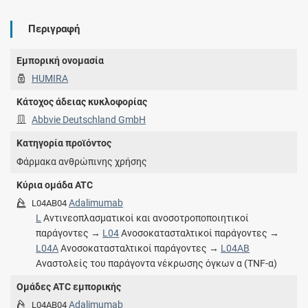
Περιγραφή
Εμπορική ονομασία
HUMIRA
Κάτοχος άδειας κυκλοφορίας
Abbvie Deutschland GmbH
Κατηγορία προϊόντος
Φάρμακα ανθρώπινης χρήσης
Κύρια ομάδα ATC
Adalimumab
L04AB04
L
Αντινεοπλασματικοί και ανοσοτροποποιητικοί
παράγοντες →
L04
Ανοσοκατασταλτικοί παράγοντες →
L04A
Ανοσοκατασταλτικοί παράγοντες →
L04AB
Αναστολείς του παράγοντα νέκρωσης όγκων α (TNF-α)
Ομάδες ATC εμπορικής
Adalimumab
L04AB04