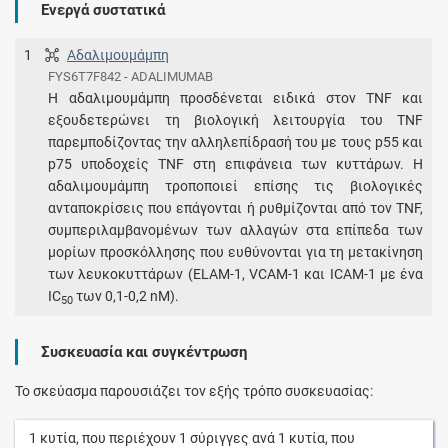
Ενεργά συστατικά
1
Αδαλιμουμάμπη
FYS6T7F842 - ADALIMUMAB
Η αδαλιμουμάμπη προσδένεται ειδικά στον TNF και
εξουδετερώνει τη βιολογική λειτουργία του TNF
παρεμποδίζοντας την αλληλεπίδρασή του με τους p55 και
p75 υποδοχείς TNF στη επιφάνεια των κυττάρων. Η
αδαλιμουμάμπη τροποποιεί επίσης τις βιολογικές
ανταποκρίσεις που επάγονται ή ρυθμίζονται από τον TNF,
συμπεριλαμβανομένων των αλλαγών στα επίπεδα των
μορίων προσκόλλησης που ευθύνονται για τη μετακίνηση
των λευκοκυττάρων (ELAM-1, VCAM-1 και ICAM-1 με ένα
IC
των 0,1-0,2 nM).
50
Συσκευασία και συγκέντρωση
Το σκεύασμα παρουσιάζει τον εξής τρόπο συσκευασίας:
1
κυτία
, που περιέχουν
1
σύριγγες
ανά
1
κυτία
, που