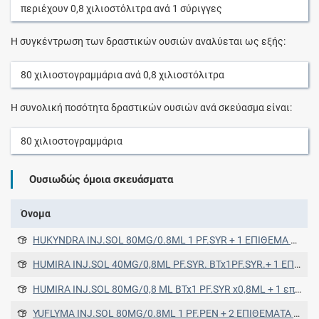
περιέχουν
0,8
χιλιοστόλιτρα
ανά
1
σύριγγες
Η συγκέντρωση των δραστικών ουσιών αναλύεται ως εξής:
80
χιλιοστογραμμάρια
ανά
0,8
χιλιοστόλιτρα
Η συνολική ποσότητα δραστικών ουσιών ανά σκεύασμα είναι:
80
χιλιοστογραμμάρια
Ουσιωδώς όμοια σκευάσματα
Όνομα
HUKYNDRA INJ.SOL 80MG/0.8ML 1 PF.SYR + 1 ΕΠΙΘΕΜΑ ΑΛΚΟΟΛΗΣ
HUMIRA INJ.SOL 40MG/0,8ML PF.SYR. BTx1PF.SYR.+ 1 ΕΠΙΘΕΜΑ ΑΛΚΟΟΛΗΣ 1 ΕΠΙΘΕΜΑ ΑΛΚΟΟΛΗΣ
HUMIRA INJ.SOL 80MG/0,8 ML BTx1 PF.SYR x0,8ML + 1 επίθεμα αλκοόληςσε μία κυψέλη
YUFLYMA INJ.SOL 80MG/0.8ML 1 PF.PEN + 2 ΕΠΙΘΕΜΑΤΑ ΑΛΚΟΟΛΗΣ