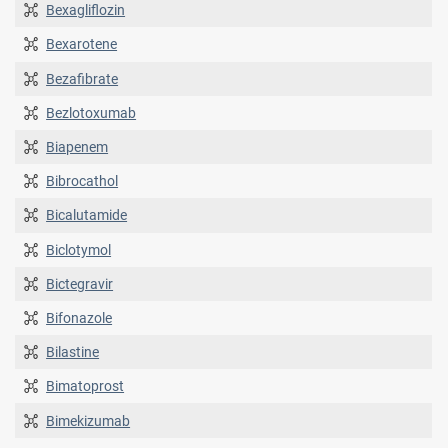
Bexagliflozin
Bexarotene
Bezafibrate
Bezlotoxumab
Biapenem
Bibrocathol
Bicalutamide
Biclotymol
Bictegravir
Bifonazole
Bilastine
Bimatoprost
Bimekizumab