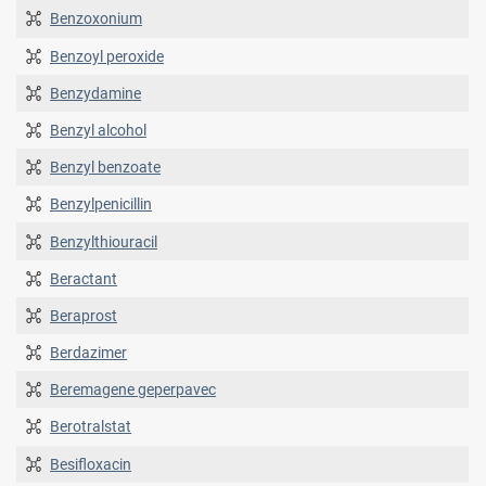
Benzoxonium
Benzoyl peroxide
Benzydamine
Benzyl alcohol
Benzyl benzoate
Benzylpenicillin
Benzylthiouracil
Beractant
Beraprost
Berdazimer
Beremagene geperpavec
Berotralstat
Besifloxacin