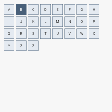
A
B
C
D
E
F
G
H
I
J
K
L
M
N
O
P
Q
R
S
T
U
V
W
X
Y
Z
Ζ