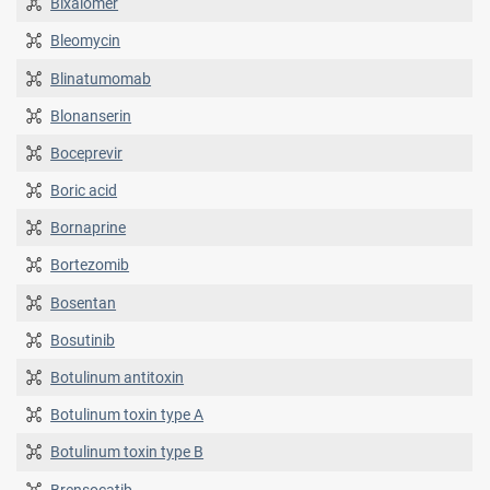
Bixalomer
Bleomycin
Blinatumomab
Blonanserin
Boceprevir
Boric acid
Bornaprine
Bortezomib
Bosentan
Bosutinib
Botulinum antitoxin
Botulinum toxin type A
Botulinum toxin type B
Brensocatib