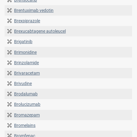
Brentuximab vedotin
Brexpiprazole
Brexucabtagene autoleucel
Brigatinib
Brimonidine
Brinzolamide
Brivaracetam
Brivudine
Brodalumab
Brolucizumab
Bromazepam
Bromelains
Bromfenac