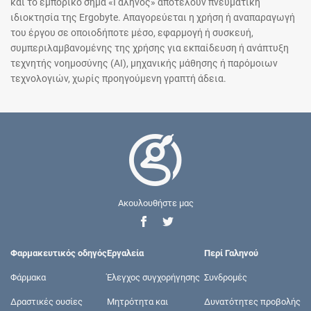
και το εμπορικό σήμα «Γαληνός» αποτελούν πνευματική
ιδιοκτησία της Ergobyte. Απαγορεύεται η χρήση ή αναπαραγωγή
του έργου σε οποιοδήποτε μέσο, εφαρμογή ή συσκευή,
συμπεριλαμβανομένης της χρήσης για εκπαίδευση ή ανάπτυξη
τεχνητής νοημοσύνης (AI), μηχανικής μάθησης ή παρόμοιων
τεχνολογιών, χωρίς προηγούμενη γραπτή άδεια.
Ακουλουθήστε μας
Φαρμακευτικός οδηγός
Εργαλεία
Περί Γαληνού
Φάρμακα
Έλεγχος συγχορήγησης
Συνδρομές
Δραστικές ουσίες
Μητρότητα και
Δυνατότητες προβολής