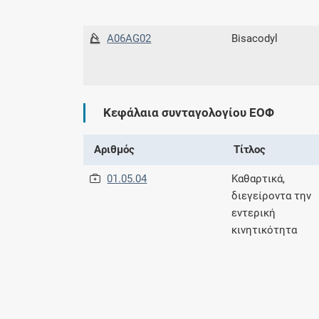
A06AG02
Bisacodyl
Κεφάλαια συνταγολογίου ΕΟΦ
Αριθμός
Τίτλος
01.05.04
Καθαρτικά,
διεγείροντα την
εντερική
κινητικότητα