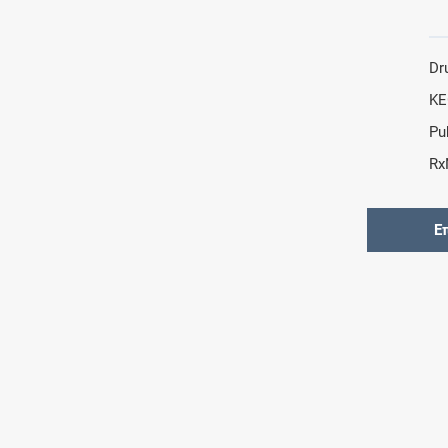
Dr
KE
Pu
Rx
Ε