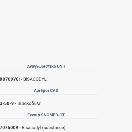
Αναγνωριστικό UNII
X0709Y6I
- BISACODYL
Αριθμοί CAS
3-50-9
- βισακοδύλη
Έννοια SNOMED-CT
7075009
- Bisacodyl (substance)