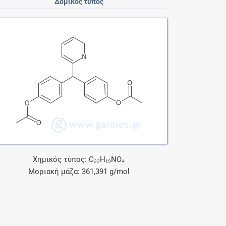
Δομικός τύπος
Χημικός τύπος: C₂₂H₁₉NO₄
Μοριακή μάζα: 361,391 g/mol