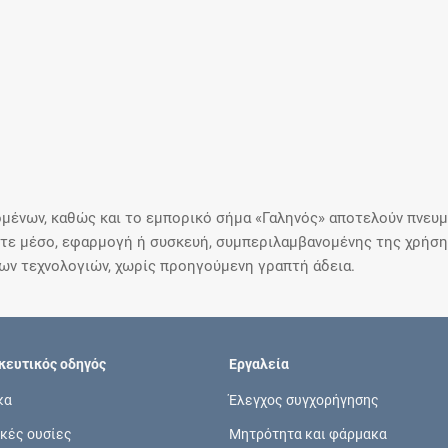
μένων, καθώς και το εμπορικό σήμα «Γαληνός» αποτελούν πνευμα
ε μέσο, εφαρμογή ή συσκευή, συμπεριλαμβανομένης της χρήσης
ιων τεχνολογιών, χωρίς προηγούμενη γραπτή άδεια.
ευτικός οδηγός
Εργαλεία
κα
Έλεγχος συγχορήγησης
κές ουσίες
Μητρότητα και φάρμακα