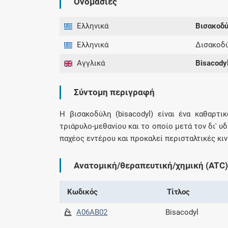
Ονομασίες
Ελληνικά
Βισακοδ
Ελληνικά
Δισακοδ
Αγγλικά
Bisacody
Σύντομη περιγραφή
Η βισακοδύλη (bisacodyl) είναι ένα καθαρτ
τριάρυλο-μεθανίου και το οποίο μετά τον δι' 
παχέος εντέρου και προκαλεί περισταλτικές κιν
Ανατομική/θεραπευτική/χημική (ATC)
Κωδικός
Τίτλος
A06AB02
Bisacodyl