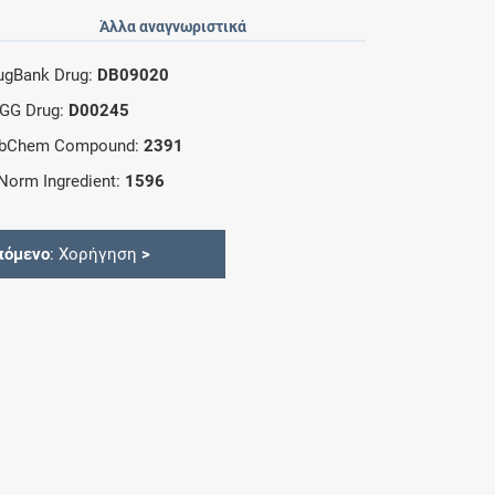
Άλλα αναγνωριστικά
ugBank Drug:
DB09020
GG Drug:
D00245
bChem Compound:
2391
Norm Ingredient:
1596
πόμενο
: Χορήγηση
>