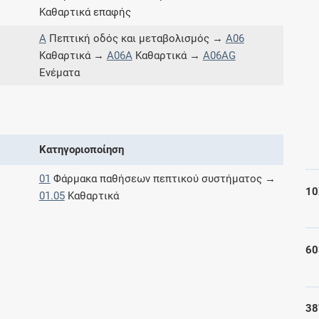
Καθαρτικά επαφής
Μοιραζόμαστε μαζί σας γεγονότα της
πορείας του Galinos.gr από το 2011 μέχρι
A
Πεπτική οδός και μεταβολισμός →
A06
σήμερα
Καθαρτικά →
A06A
Καθαρτικά →
A06AG
Ενέματα
Κατηγοριοποίηση
01
Φάρμακα παθήσεων πεπτικού συστήματος →
10
01.05
Καθαρτικά
60
38