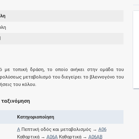
ύλη
Συνδρομές
ύλη
Μάθετε περισσότερα για τα οφέλη και τις
l
επιπλέον παροχές των συνδρομητικών
προγραμμάτων
ικό με τοπική δράση, το οποίο ανήκει στην ομάδα του
υδρολύσεως μεταβολισμό του διεγείρει το βλεννογόνο του
Ενδείξεις και αγωγές
ήσεις του κόλου.
Βρείτε θεραπευτικές ενδείξεις και αγωγές για
νόσους, συμπτώματα και ιατρικές πράξεις
 ταξινόμηση
Κατηγοριοποίηση
A
Πεπτική οδός και μεταβολισμός →
A06
Γνωρίζατε ότι...
Καθαρτικά →
A06A
Καθαρτικά →
A06AB