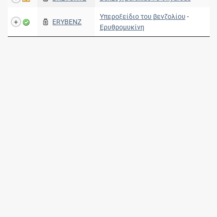
Υπεροξείδιο του βενζολίου
-
ERYBENZ
Ερυθρομυκίνη