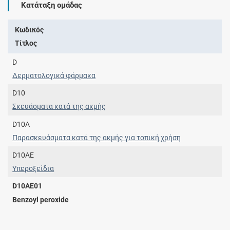
Κατάταξη ομάδας
Κωδικός
Τίτλος
D
Δερματολογικά φάρμακα
D10
Σκευάσματα κατά της ακμής
D10A
Παρασκευάσματα κατά της ακμής για τοπική χρήση
D10AE
Υπεροξείδια
D10AE01
Benzoyl peroxide