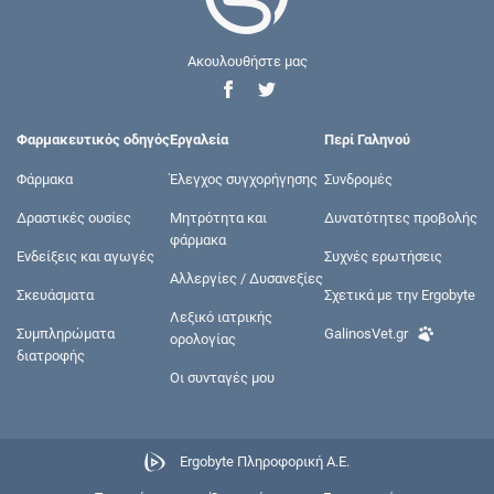
Ακουλουθήστε μας
Φαρμακευτικός οδηγός
Εργαλεία
Περί Γαληνού
Φάρμακα
Έλεγχος συγχορήγησης
Συνδρομές
Δραστικές ουσίες
Μητρότητα και
Δυνατότητες προβολής
φάρμακα
Ενδείξεις και αγωγές
Συχνές ερωτήσεις
Αλλεργίες / Δυσανεξίες
Σκευάσματα
Σχετικά με την Ergobyte
Λεξικό ιατρικής
Συμπληρώματα
GalinosVet.gr
ορολογίας
διατροφής
Οι συνταγές μου
Ergobyte Πληροφορική Α.Ε.