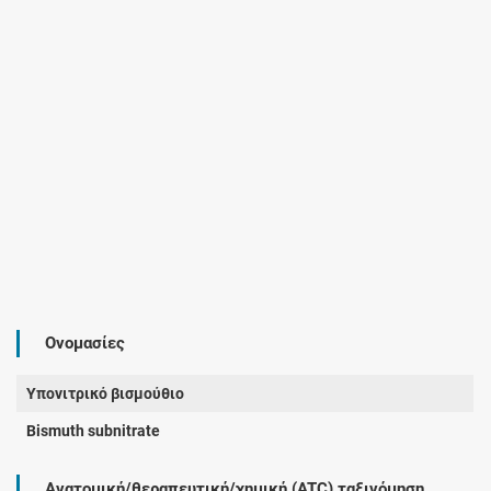
Ονομασίες
Υπονιτρικό βισμούθιο
Bismuth subnitrate
Ανατομική/θεραπευτική/χημική (ATC) ταξινόμηση