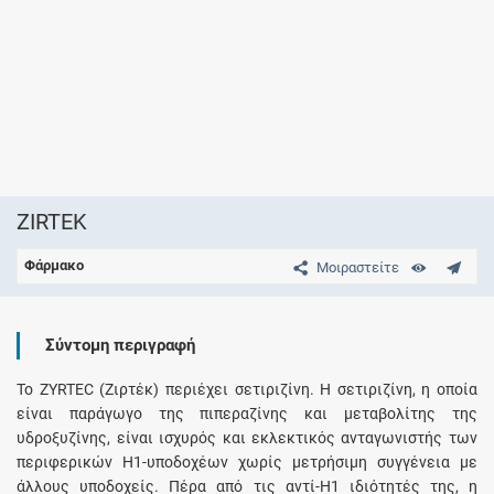
ZIRTEK
Φάρμακο
Μοιραστείτε
Σύντομη περιγραφή
Το ZYRTEC (Ζιρτέκ) περιέχει σετιριζίνη. Η σετιριζίνη, η οποία
είναι παράγωγο της πιπεραζίνης και μεταβολίτης της
υδροξυζίνης, είναι ισχυρός και εκλεκτικός ανταγωνιστής των
περιφερικών Η1-υποδοχέων χωρίς μετρήσιμη συγγένεια με
άλλους υποδοχείς. Πέρα από τις αντί-Η1 ιδιότητές της, η