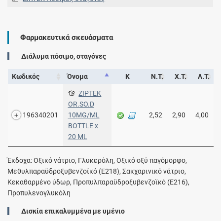
Φαρμακευτικά σκευάσματα
Διάλυμα πόσιμο, σταγόνες
Κωδικός
Όνομα
Κ
Ν.Τ.
Χ.Τ.
Λ.Τ.
ΖΙΡΤΕΚ
OR.SO.D
196340201
10MG/ML
2,52
2,90
4,00
BOTTLE x
20 ML
Έκδοχα: Οξικό νάτριο, Γλυκερόλη, Οξικό οξύ παγόμορφο,
Μεθυλπαραϋδροξυβενζοϊκό (E218), Σακχαρινικό νάτριο,
Κεκαθαρμένο ύδωρ, Προπυλπαραϋδροξυβενζοϊκό (E216),
Προπυλενογλυκόλη
Δισκία επικαλυμμένα με υμένιο