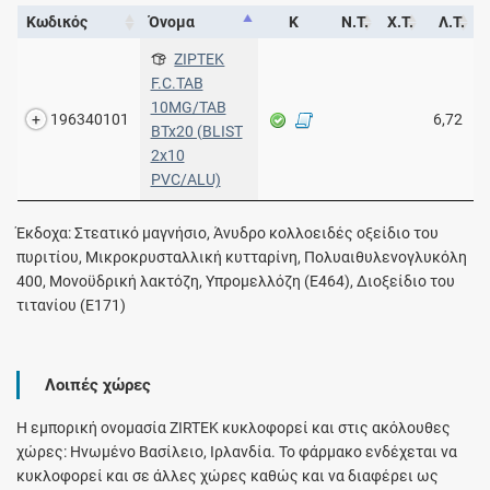
Κωδικός
Όνομα
Κ
Ν.Τ.
Χ.Τ.
Λ.Τ.
ΖΙΡΤΕΚ
F.C.TAB
10MG/TAB
196340101
6,72
BTx20 (BLIST
2x10
PVC/ALU)
Έκδοχα: Στεατικό μαγνήσιο, Άνυδρο κολλοειδές οξείδιο του
πυριτίου, Μικροκρυσταλλική κυτταρίνη, Πολυαιθυλενογλυκόλη
400, Μονοϋδρική λακτόζη, Υπρομελλόζη (E464), Διοξείδιο του
τιτανίου (E171)
Λοιπές χώρες
Η εμπορική ονομασία ZIRTEK κυκλοφορεί και στις ακόλουθες
χώρες: Ηνωμένο Βασίλειο, Ιρλανδία. Το φάρμακο ενδέχεται να
κυκλοφορεί και σε άλλες χώρες καθώς και να διαφέρει ως