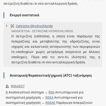
σετιριζίνη διαθέτει in vivo αντιαλλεργική δράση.
Ενεργά συστατικά
1
Cetirizine dihydrochloride
64O047KTOA - CETIRIZINE HYDROCHLORIDE
Η σετιριζίνη (cetirizine), η οποία είναι παράγωγο της
πιπεραζίνης και μεταβολίτης της υδροξυζίνης, είναι
ισχυρός και εκλεκτικός ανταγωνιστής των περιφερικών
Η
-υποδοχέων χωρίς μετρήσιμη συγγένεια με άλλους
1
υποδοχείς. Πέρα από τις αντι-Η
ιδιότητές της, η
1
σετιριζίνη διαθέτει in vivo αντιαλλεργική δράση.
Ανατομική/θεραπευτική/χημική (ATC) ταξινόμηση
R06AE07
R
Αναπνευστικό σύστημα →
R06
Αντιισταμινικά για
συστηματική χορήγηση →
R06A
Αντιισταμινικά για
συστηματική χορήγηση →
R06AE
Παράγωγα πιπεραζινών